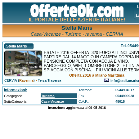
L
L
IL PORTALE DELLE AZIENDE ITALIANE!
Stella Maris
Casa-Vacanze - Turismo - ravenna - CERVIA
Tel. 0544
Stella Maris
ESTATE 2016 OFFERTA: 320 EURO ALL’INCLUSIV
PARTIRE DAL 14 MAGGIO IN CAMERA DOPPIA IN
PENSIONE COMPLETA CON ACQUA E VINO,
PARCHEGGIO, WIFI, 1 OMBRELLONE 2 LETTINI A
SPIAGGIA CON PISCINA. I PIU VICINI ALLE TER
Offerta 2016 a Milano Marittima
CERVIA (
Ravenna
)
-
Terza Traversa
info@stellamaris
Informazioni:
Telefono:
0544994517
Categegoria:
Turismo
Fax:
0544999928
SottoCategoria:
Casa-Vacanze
C.A.P.:
48015
Inserzione aggiornata al 09-05-2016