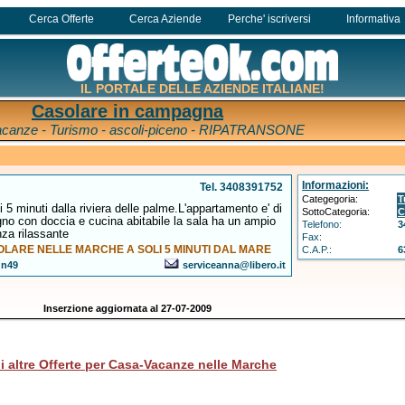
Cerca Offerte
Cerca Aziende
Perche' iscriversi
Informativa
IL PORTALE DELLE AZIENDE ITALIANE!
Casolare in campagna
canze - Turismo - ascoli-piceno - RIPATRANSONE
Informazioni:
Tel. 3408391752
Categegoria:
T
5 minuti dalla riviera delle palme.L'appartamento e' di
SottoCategoria:
C
gno con doccia e cucina abitabile la sala ha un ampio
Telefono:
3
za rilassante
Fax:
ARE NELLE MARCHE A SOLI 5 MINUTI DAL MARE
C.A.P.:
6
 n49
serviceanna@libero.it
Inserzione aggiornata al 27-07-2009
i altre Offerte per Casa-Vacanze nelle Marche