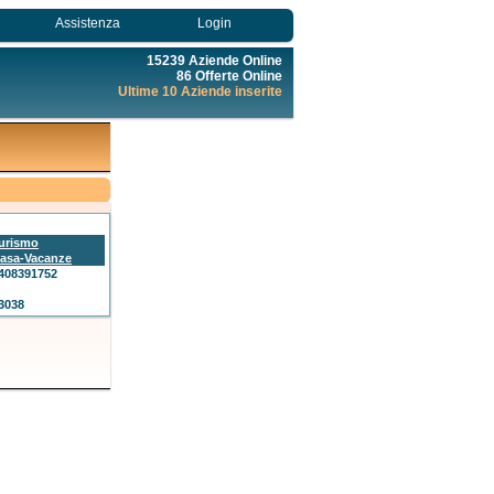
Assistenza
Login
15239 Aziende Online
86 Offerte Online
Ultime 10 Aziende inserite
urismo
asa-Vacanze
408391752
3038