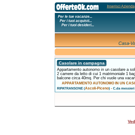
Inserisci Azienda
Per le tue vacanze...
Per i tuoi acquisti...
Per i tuoi desideri...
Casa-Va
Casolare in campagna
Appartamento autonomo in un casolare a soli 
2 camere da letto di cui 1 matrimoniale 1 ba
balcone circa 40mq. Per chi vuole una vacan
APPARTAMENTO AUTONOMO IN UN CASOL
Ascoli-Piceno
-
RIPATRANSONE (
)
C.da messieri
Ved