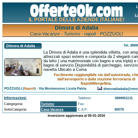
L
L
IL PORTALE DELLE AZIENDE ITALIANE!
Dimora di Adalia
Casa-Vacanze - Turismo - napoli - POZZUOLI
Tel. 389
Dimora di Adalia
La Dimora di Adalia è una splendida villetta, con amp
attrezzati spazi esterni e composta da 2 eleganti ca
da letto ( una matrimoniale con bagno e una tripla) e
bagno di servizio.Disponibilità di parcheggio, servizio
navetta.Ubicato a Cuma
Facilmente raggiungibile sia dall’autostrada, ch
dall’aereoporto o dalla stazione ferroviaria di
Napoli/Mergellina.
POZZUOLI (
Napoli
)
-
Via Montenuovo Licola Patria
dimoradiadalia@rents
Informazioni:
Telefono:
3899951131
Categegoria:
Turismo
Fax:
SottoCategoria:
Casa-Vacanze
C.A.P.:
80078
Inserzione aggiornata al 05-01-2016