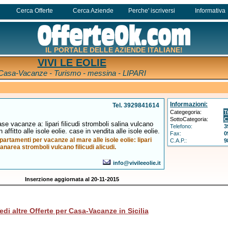
Cerca Offerte
Cerca Aziende
Perche' iscriversi
Informativa
IL PORTALE DELLE AZIENDE ITALIANE!
VIVI LE EOLIE
Casa-Vacanze - Turismo - messina - LIPARI
Informazioni:
Tel. 3929841614
Categegoria:
T
SottoCategoria:
C
e vacanze a: lipari filicudi stromboli salina vulcano
Telefono:
3
 affitto alle isole eolie. case in vendita alle isole eolie.
Fax:
0
partamenti per vacanze al mare alle isole eolie: lipari
C.A.P.:
9
anarea stromboli vulcano filicudi alicudi.
info@vivileeolie.it
Inserzione aggiornata al 20-11-2015
edi altre Offerte per Casa-Vacanze in Sicilia