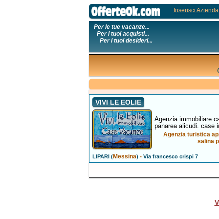
Inserisci Azienda
Per le tue vacanze...
Per i tuoi acquisti...
Per i tuoi desideri...
VIVI LE EOLIE
Agenzia immobiliare cas
panarea alicudi. case in
Agenzia turistica ap
salina p
Messina
-
LIPARI (
)
Via francesco crispi 7
V