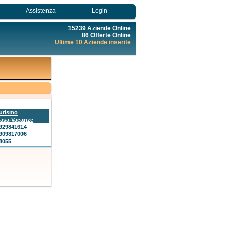
Assistenza
Login
15239 Aziende Online
86 Offerte Online
Ultime 10 Aziende inserite
urismo
asa-Vacanze
929841614
909817006
8055