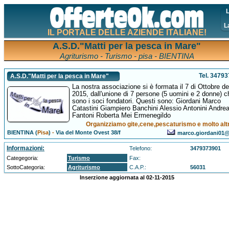
L
L
IL PORTALE DELLE AZIENDE ITALIANE!
A.S.D."Matti per la pesca in Mare"
Agriturismo - Turismo - pisa - BIENTINA
Tel. 3479
A.S.D."Matti per la pesca in Mare"
La nostra associazione si è formata il 7 di Ottobre de
2015, dall'unione di 7 persone (5 uomini e 2 donne) c
sono i soci fondatori. Questi sono: Giordani Marco
Catastini Giampiero Banchini Alessio Antonini Andre
Fantoni Roberta Mei Ermenegildo
Organizziamo gite,cene,pescaturismo e molto alt
BIENTINA (
Pisa
)
-
Via del Monte Ovest 38/f
marco.giordani01@a
Informazioni:
Telefono:
3479373901
Categegoria:
Turismo
Fax:
SottoCategoria:
Agriturismo
C.A.P.:
56031
Inserzione aggiornata al 02-11-2015