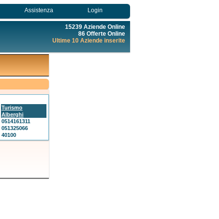
Assistenza
Login
15239 Aziende Online
86 Offerte Online
Ultime 10 Aziende inserite
Turismo
Alberghi
0514161311
051325066
40100