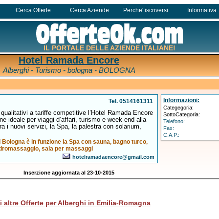
Cerca Offerte
Cerca Aziende
Perche' iscriversi
Informativa
IL PORTALE DELLE AZIENDE ITALIANE!
Hotel Ramada Encore
Alberghi - Turismo - bologna - BOLOGNA
Informazioni:
Tel. 0514161311
Categegoria:
d qualitativi a tariffe competitive l’Hotel Ramada Encore
SottoCategoria:
ne ideale per viaggi d’affari, turismo e week-end alla
Telefono:
a i nuovi servizi, la Spa, la palestra con solarium,
Fax:
C.A.P.:
Bologna è in funzione la Spa con sauna, bagno turco,
dromassaggio, sala per massaggi
hotelramadaencore@gmail.com
Inserzione aggiornata al 23-10-2015
i altre Offerte per Alberghi in Emilia-Romagna