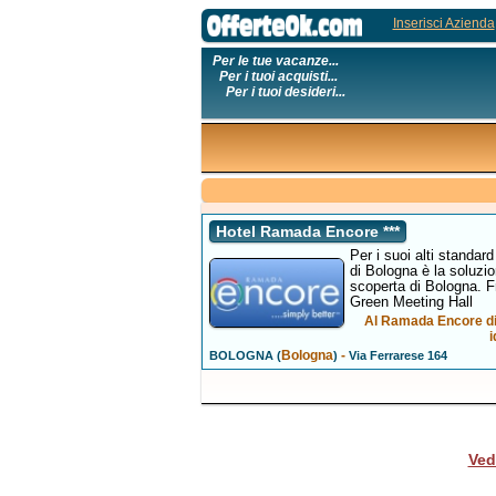
Inserisci Azienda
Per le tue vacanze...
Per i tuoi acquisti...
Per i tuoi desideri...
Hotel Ramada Encore ***
Per i suoi alti standar
di Bologna è la soluzio
scoperta di Bologna. Fr
Green Meeting Hall
Al Ramada Encore di 
i
Bologna
-
BOLOGNA (
)
Via Ferrarese 164
Ved