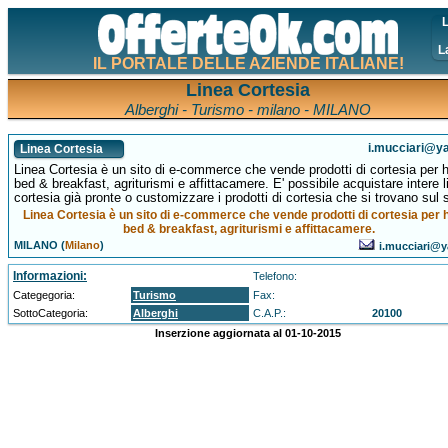
L
L
IL PORTALE DELLE AZIENDE ITALIANE!
Linea Cortesia
Alberghi - Turismo - milano - MILANO
i.mucciari@ya
Linea Cortesia
Linea Cortesia è un sito di e-commerce che vende prodotti di cortesia per h
bed & breakfast, agriturismi e affittacamere. E' possibile acquistare intere l
cortesia già pronte o customizzare i prodotti di cortesia che si trovano sul s
Linea Cortesia è un sito di e-commerce che vende prodotti di cortesia per h
bed & breakfast, agriturismi e affittacamere.
MILANO (
Milano
)
i.mucciari@y
Informazioni:
Telefono:
Categegoria:
Turismo
Fax:
SottoCategoria:
Alberghi
C.A.P.:
20100
Inserzione aggiornata al 01-10-2015