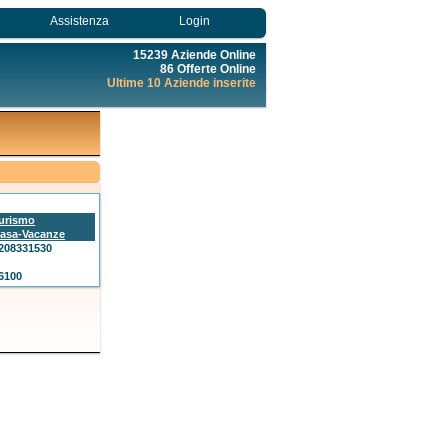
Assistenza
Login
15239 Aziende Online
86 Offerte Online
Ultime 10 Aziende inserite
urismo
asa-Vacanze
208331530
6100