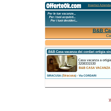
Inserisci Azienda
Per le tue vacanze...
Per i tuoi acquisti...
Per i tuoi desideri...
B&B Cas
Ca
B&B Casa vacanza dei cordari ortigia si
Casa vacanza a ortigia 
3208331530
B&B CASA VACANZA A
Siracusa
-
SIRACUSA (
)
Via CORDARI
V