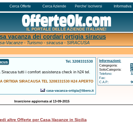
Cerca Offerte
Cerca Aziende
Perche' iscriversi
Informativa
IL PORTALE DELLE AZIENDE ITALIANE!
a vacanza dei cordari ortigia siracus
sa-Vacanze - Turismo - siracusa - SIRACUSA
Informazioni:
Tel. 3208331530
racus
Categegoria:
T
SottoCategoria:
C
Siracusa tutti i comfort assistenza check in h24 tel.
Telefono:
3
Fax:
 ORTIGIA SIRACAUSA TEL 3208331530 H24 APERTO
C.A.P.:
9
casa-vacanza-ortigia@libero.it
Inserzione aggiornata al 13-09-2015
edi altre Offerte per Casa-Vacanze in Sicilia