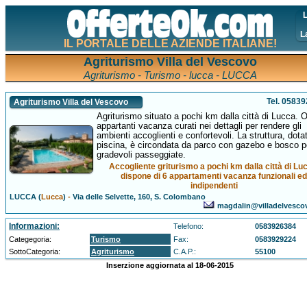
L
L
IL PORTALE DELLE AZIENDE ITALIANE!
Agriturismo Villa del Vescovo
Agriturismo - Turismo - lucca - LUCCA
Tel. 0583
Agriturismo Villa del Vescovo
Agriturismo situato a pochi km dalla città di Lucca. O
appartanti vacanza curati nei dettagli per rendere gli
ambienti accoglienti e confortevoli. La struttura, dotat
piscina, è circondata da parco con gazebo e bosco p
gradevoli passeggiate.
Accogliente griturismo a pochi km dalla città di Lu
dispone di 6 appartamenti vacanza funzionali e
indipendenti
LUCCA (
Lucca
)
-
Via delle Selvette, 160, S. Colombano
magdalin@villadelvesc
Informazioni:
Telefono:
0583926384
Categegoria:
Turismo
Fax:
0583929224
SottoCategoria:
Agriturismo
C.A.P.:
55100
Inserzione aggiornata al 18-06-2015