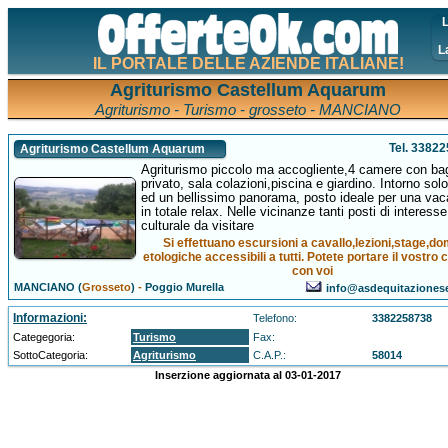
L
L
IL PORTALE DELLE AZIENDE ITALIANE!
Agriturismo Castellum Aquarum
Agriturismo - Turismo - grosseto - MANCIANO
Tel. 3382
Agriturismo Castellum Aquarum
Agriturismo piccolo ma accogliente,4 camere con ba
privato, sala colazioni,piscina e giardino. Intorno sol
ed un bellissimo panorama, posto ideale per una va
in totale relax. Nelle vicinanze tanti posti di interesse
culturale da visitare
Si effettuano escursioni a cavallo,lezioni,stage,d
etologiche accessibili a tutti. Potete portare il vostro 
con voi
MANCIANO (
Grosseto
)
-
Poggio Murella
info@asdequitazionese
Informazioni:
Telefono:
3382258738
Categegoria:
Turismo
Fax:
SottoCategoria:
Agriturismo
C.A.P.:
58014
Inserzione aggiornata al 03-01-2017