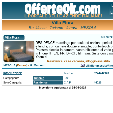
L
L
IL PORTALE DELLE AZIENDE ITALIANE!
Villa Flora
Residence - Turismo - ferrara - MESOLA
Tel. 327
Villa Flora
RESIDENCE mare/lago per adulti ed anziani, periodi 
e lunghi, con camere doppie e singole, confortevoli c
Palestra piccola in camera, vasta biblioteca di vario
in lingue IT, EN, FR, DF-CH, film vari. Suite con vas
Yacuzzi.
Residence, case vacanza, alloggio assistito.
MESOLA (
Ferrara
)
-
G. Marconi
villafloramesola@hot
Informazioni:
Telefono:
3274742920
Categegoria:
Turismo
Fax:
SottoCategoria:
Residence
C.A.P.:
44026
Inserzione aggiornata al 14-04-2014