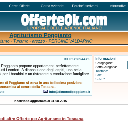
Cerca Offerte
Cerca Aziende
Perche' iscriversi
Informativa
IL PORTALE DELLE AZIENDE ITALIANE!
Agriturismo Poggianto
urismo - Turismo - arezzo - PERGINE VALDARNO
Informazioni:
Tel. 0575894475
Categegoria:
i Poggianto propone appartamenti perfettamente
SottoCategoria:
 tutti i confort. A disposizione degli ospiti, una bella
Telefono:
i per i bambini e un ristorante a conduzione famigliare
Fax:
C.A.P.:
re di Poggianto si trova in una bellissima posizione
anoramica al centro della Toscana.
uto
info@dimoredipoggianto.it
Inserzione aggiornata al 31-08-2015
edi altre Offerte per Agriturismo in Toscana