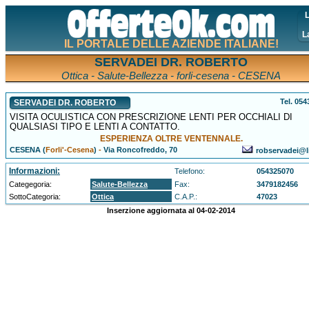
L
L
IL PORTALE DELLE AZIENDE ITALIANE!
SERVADEI DR. ROBERTO
Ottica - Salute-Bellezza - forli-cesena - CESENA
Tel. 05
SERVADEI DR. ROBERTO
VISITA OCULISTICA CON PRESCRIZIONE LENTI PER OCCHIALI DI
QUALSIASI TIPO E LENTI A CONTATTO.
ESPERIENZA OLTRE VENTENNALE.
CESENA (
Forli'-Cesena
)
-
Via Roncofreddo, 70
robservadei@li
Informazioni:
Telefono:
054325070
Categegoria:
Salute-Bellezza
Fax:
3479182456
SottoCategoria:
Ottica
C.A.P.:
47023
Inserzione aggiornata al 04-02-2014