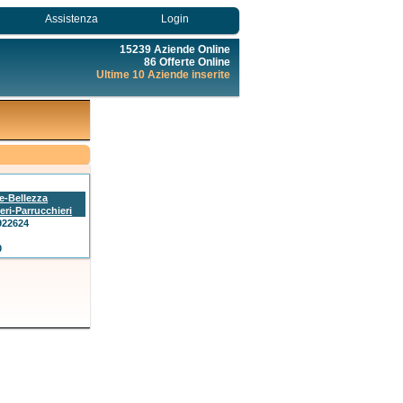
Assistenza
Login
15239 Aziende Online
86 Offerte Online
Ultime 10 Aziende inserite
e-Bellezza
eri-Parrucchieri
922624
0