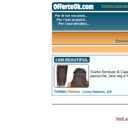
Inserisci Azienda
Per le tue vacanze...
Per i tuoi acquisti...
Per i tuoi desideri...
Barbie
I AM BEAUTIFUL
Siamo forniture di Cape
parrucche, lace wig e H
Torino
-
TORINO (
)
Corso Palermo, 119
Vedi a