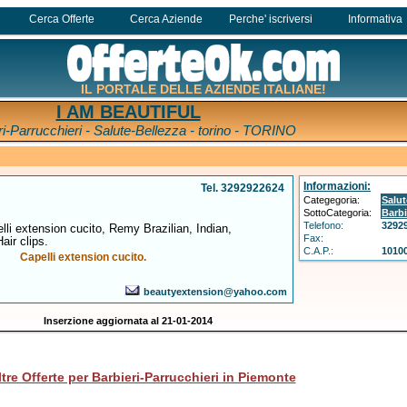
Cerca Offerte
Cerca Aziende
Perche' iscriversi
Informativa
IL PORTALE DELLE AZIENDE ITALIANE!
I AM BEAUTIFUL
ri-Parrucchieri - Salute-Bellezza - torino - TORINO
Informazioni:
Tel. 3292922624
Categegoria:
Salut
SottoCategoria:
Barbi
Telefono:
3292
lli extension cucito, Remy Brazilian, Indian,
Fax:
air clips.
C.A.P.:
1010
Capelli extension cucito.
beautyextension@yahoo.com
Inserzione aggiornata al 21-01-2014
ltre Offerte per Barbieri-Parrucchieri in Piemonte