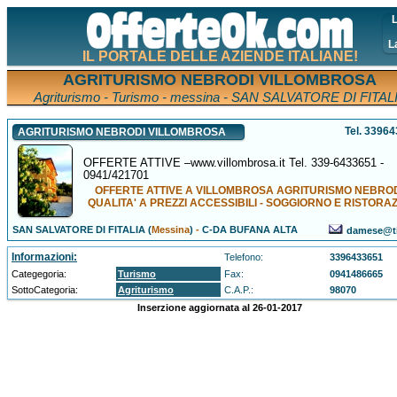
L
L
IL PORTALE DELLE AZIENDE ITALIANE!
AGRITURISMO NEBRODI VILLOMBROSA
Agriturismo - Turismo - messina - SAN SALVATORE DI FITAL
Tel. 3396
AGRITURISMO NEBRODI VILLOMBROSA
OFFERTE ATTIVE –www.villombrosa.it Tel. 339-6433651 -
0941/421701
OFFERTE ATTIVE A VILLOMBROSA AGRITURISMO NEBROD
QUALITA' A PREZZI ACCESSIBILI - SOGGIORNO E RISTORA
SAN SALVATORE DI FITALIA (
Messina
)
-
C-DA BUFANA ALTA
damese@tis
Informazioni:
Telefono:
3396433651
Categegoria:
Turismo
Fax:
0941486665
SottoCategoria:
Agriturismo
C.A.P.:
98070
Inserzione aggiornata al 26-01-2017