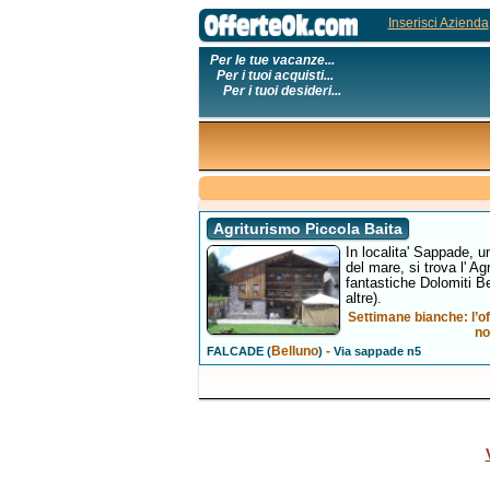
Inserisci Azienda
Per le tue vacanze...
Per i tuoi acquisti...
Per i tuoi desideri...
Agriturismo Piccola Baita
In localita' Sappade, u
del mare, si trova l' Ag
fantastiche Dolomiti B
altre).
Settimane bianche: l’o
no
Belluno
-
FALCADE (
)
Via sappade n5