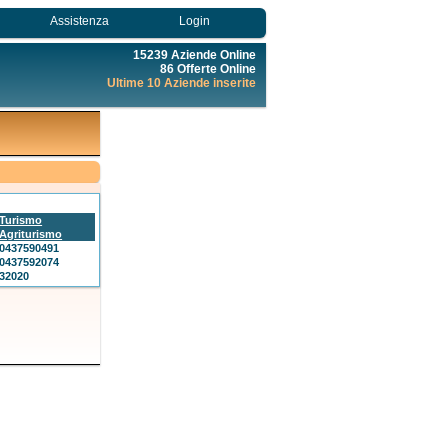
Assistenza
Login
15239 Aziende Online
86 Offerte Online
Ultime 10 Aziende inserite
Turismo
Agriturismo
0437590491
0437592074
32020