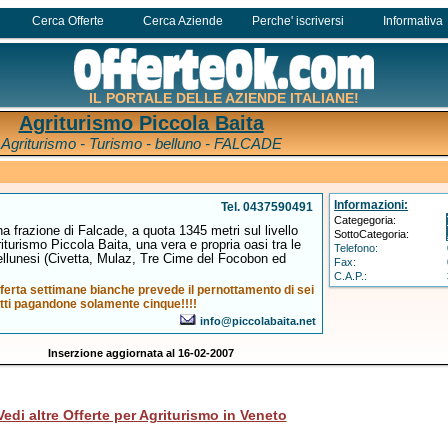
Cerca Offerte
Cerca Aziende
Perche' iscriversi
Informativa
IL PORTALE DELLE AZIENDE ITALIANE!
Agriturismo Piccola Baita
Agriturismo - Turismo - belluno - FALCADE
Informazioni:
Tel. 0437590491
Categegoria:
na frazione di Falcade, a quota 1345 metri sul livello
SottoCategoria:
riturismo Piccola Baita, una vera e propria oasi tra le
Telefono:
ellunesi (Civetta, Mulaz, Tre Cime del Focobon ed
Fax:
C.A.P.:
fferta settimane bianche prevede il pernottamento di sei
tti pagandone solamente cinque!!!!
info@piccolabaita.net
Inserzione aggiornata al 16-02-2007
Vedi altre Offerte per Agriturismo in Veneto