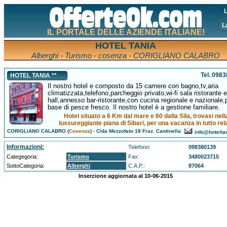
L
L
IL PORTALE DELLE AZIENDE ITALIANE!
HOTEL TANIA
Alberghi - Turismo - cosenza - CORIGLIANO CALABRO
Tel. 098
HOTEL TANIA **
Il nostro hotel e composto da 15 camere con bagno,tv,aria
climatizzata,telefono,parcheggio privato,wi-fi sala ristorante e
hall,annesso bar-ristorante,con cucina regionale e nazionale,p
base di pesce fresco. Il nostro hotel è a gestione familiare.
Hotel situato a 6 Km dal mare e 60 dalla Sila, trovasi nell
lussureggiante piana di Sibari, per una vacanza in tutto rel
CORIGLIANO CALABRO (
Cosenza
)
-
C/da Mezzofato 18 Fraz. Cantinella
info@hotelta
Informazioni:
Telefono:
098380139
Categegoria:
Turismo
Fax:
3480023715
SottoCategoria:
Alberghi
C.A.P.:
87064
Inserzione aggiornata al 10-06-2015