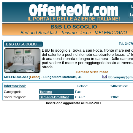
L
L
IL PORTALE DELLE AZIENDE ITALIANE!
B&B LO SCOGLIO
Bed-and-Breakfast - Turismo - lecce - MELENDUGNO
Tel. 340
B&B LO SCOGLIO
B&B lo scoglio si trova a san Foca, fronte mare nel 
del salento a pochi chilometri da otranto e lecce. E' f
di aria condizionata e bagno in camera. Dalle camere
può vedere il mare e per raggiungerlo basta attravers
strada.
Camere vista mare!
MELENDUGNO (
Lecce
)
-
Lungomare Matteotti, 31
bb.vergari@gm
Informazioni:
Telefono:
3407681726
Categegoria:
Turismo
Fax:
SottoCategoria:
Bed-and-Breakfast
C.A.P.:
73026
Inserzione aggiornata al 09-02-2017