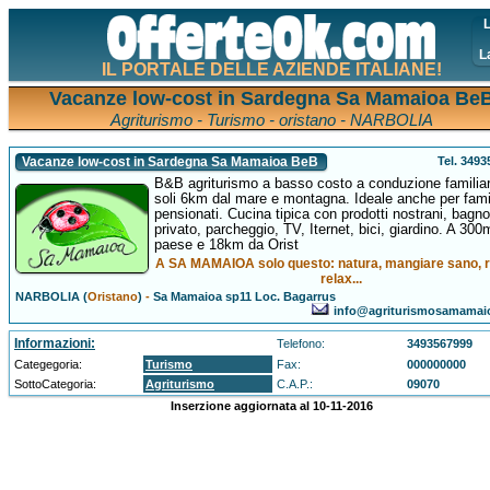
L
L
IL PORTALE DELLE AZIENDE ITALIANE!
Vacanze low-cost in Sardegna Sa Mamaioa Be
Agriturismo - Turismo - oristano - NARBOLIA
Tel. 349
Vacanze low-cost in Sardegna Sa Mamaioa BeB
B&B agriturismo a basso costo a conduzione familiar
soli 6km dal mare e montagna. Ideale anche per fami
pensionati. Cucina tipica con prodotti nostrani, bagno
privato, parcheggio, TV, Iternet, bici, giardino. A 300
paese e 18km da Orist
A SA MAMAIOA solo questo: natura, mangiare sano, r
relax...
NARBOLIA (
Oristano
)
-
Sa Mamaioa sp11 Loc. Bagarrus
info@agriturismosamamai
Informazioni:
Telefono:
3493567999
Categegoria:
Turismo
Fax:
000000000
SottoCategoria:
Agriturismo
C.A.P.:
09070
Inserzione aggiornata al 10-11-2016