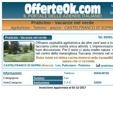
L
L
IL PORTALE DELLE AZIENDE ITALIANE!
Praticino - Vacanze nel verde
Agriturismo - Turismo - arezzo - CASTELFRANCO DI SOPR
Tel. 0559
Praticino - Vacanze nel verde
Offriamo ospitalità agrituristica da oltre vent´anni e lo
facciamo come nostra unica attività. L´improvvisazi
fuori discussione. Per il resto ci aiuta madre natura:
nel centro della meravigliosa Toscana, immersi nel v
Relax totale ed ottima cucina immersi nella tranquillit
natura che ci circonda.
CASTELFRANCO DI SOPRA (
Arezzo
)
-
Loc. Pulicciano - Praticino
praticino
Informazioni:
Telefono:
0559149726
Categegoria:
Turismo
Fax:
SottoCategoria:
Agriturismo
C.A.P.:
52020
Inserzione aggiornata al 02-12-2017