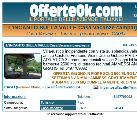
L
L
IL PORTALE DELLE AZIENDE ITALIANE!
L'INCANTO SULLA VALLE Casa Vacanze campa
Casa-Vacanze - Turismo - pesaro-urbino - CAGLI
Tel. 349
L'INCANTO SULLA VALLE Casa Vacanze campagna
Villa-rustico indipendente con vista su splendida vall
antico Castello Frontone Vicini Urbino Gubbio RIVIE
ADRIATICA 3 camere matrioniali salone 2 bagni bibli
barbecue 2500 mq. di terreno recintati.AMMESSI A
GRATIS Tel 3497709092
OFFERTA GIUGNO IN FIORE SOLO 500 EURO L
SETTIMANA ANIMALI AMMESSI GRATUITAMEN
ABBIAMO 2500 MQ COMPLETAMENTE RECINTA
CAGLI (
Pesaro-Urbino
)
-
Località Paravento, 84
lincantosullavalle@gm
Informazioni:
Telefono:
3497709092
Categegoria:
Turismo
Fax:
SottoCategoria:
Casa-Vacanze
C.A.P.:
61043
Inserzione aggiornata al 13-04-2016