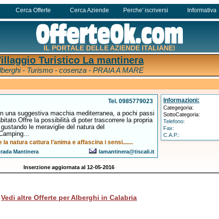
Cerca Offerte
Cerca Aziende
Perche' iscriversi
Informativa
IL PORTALE DELLE AZIENDE ITALIANE!
illaggio Turistico La mantinera
lberghi - Turismo - cosenza - PRAIA A MARE
Informazioni:
Tel. 0985779023
Categegoria:
 in una suggestiva macchia mediterranea, a pochi passi
SottoCategoria:
itato.Offre la possibilità di poter trascorrere la propria
Telefono:
 gustando le meraviglie del natura del
Fax:
Camping...
C.A.P.:
 la natura cattura l’anima e affascina i sensi.......
trada Mantinera
lamantinera@tiscali.it
Inserzione aggiornata al 12-05-2016
Vedi altre Offerte per Alberghi in Calabria