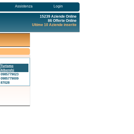
Assistenza
Login
15239 Aziende Online
86 Offerte Online
Ultime 10 Aziende inserite
Turismo
Alberghi
0985779023
0985779009
87028