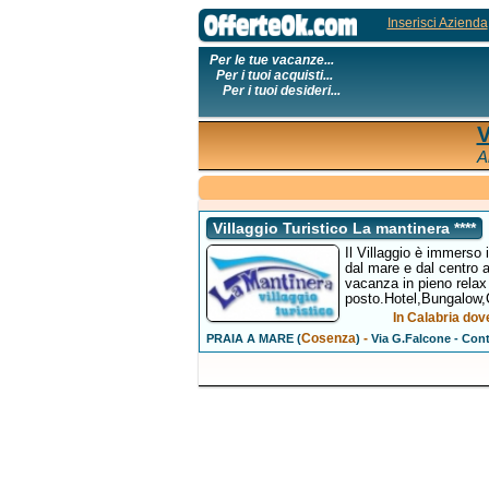
Inserisci Azienda
Per le tue vacanze...
Per i tuoi acquisti...
Per i tuoi desideri...
V
A
Villaggio Turistico La mantinera ****
Il Villaggio è immerso
dal mare e dal centro ab
vacanza in pieno relax
posto.Hotel,Bungalow,
In Calabria dove
Cosenza
-
PRAIA A MARE (
)
Via G.Falcone - Con