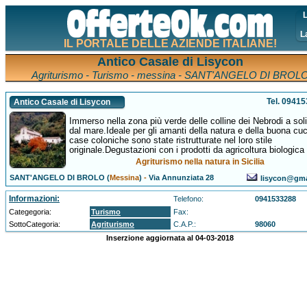
L
L
IL PORTALE DELLE AZIENDE ITALIANE!
Antico Casale di Lisycon
Agriturismo - Turismo - messina - SANT'ANGELO DI BROL
Tel. 0941
Antico Casale di Lisycon
Immerso nella zona più verde delle colline dei Nebrodi a sol
dal mare.Ideale per gli amanti della natura e della buona cu
case coloniche sono state ristrutturate nel loro stile
originale.Degustazioni con i prodotti da agricoltura biologica
Agriturismo nella natura in Sicilia
SANT'ANGELO DI BROLO (
Messina
)
-
Via Annunziata 28
lisycon@gma
Informazioni:
Telefono:
0941533288
Categegoria:
Turismo
Fax:
SottoCategoria:
Agriturismo
C.A.P.:
98060
Inserzione aggiornata al 04-03-2018