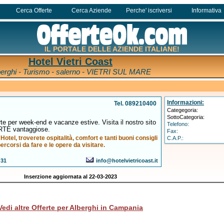
Cerca Offerte
Cerca Aziende
Perche' iscriversi
Informativa
IL PORTALE DELLE AZIENDE ITALIANE!
Hotel Vietri Coast
berghi - Turismo - salerno - VIETRI SUL MARE
Informazioni:
Tel. 089210400
Categegoria:
SottoCategoria:
rte per week-end e vacanze estive. Visita il nostro sito
Telefono:
RTE vantaggiose.
Fax:
otel, troverete ospitalità, comfort e tanti buoni consigli
C.A.P.:
percorsi da fare e le opere da visitare.
 31
info@hotelvietricoast.it
Inserzione aggiornata al 22-03-2023
Vedi altre Offerte per Alberghi in Campania