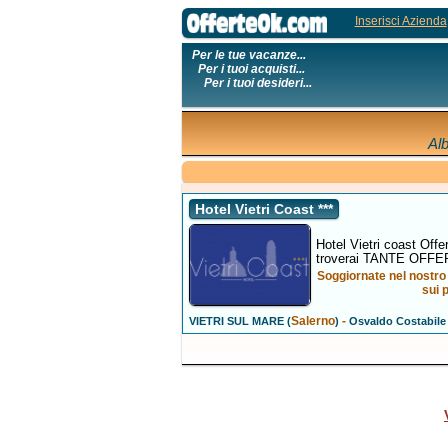
Inserisci Azienda
Per le tue vacanze...
Per i tuoi acquisti...
Per i tuoi desideri...
Al
Hotel Vietri Coast ***
Hotel Vietri coast Offe
troverai TANTE OFFE
Soggiornate nel nostro H
sui 
Salerno
-
VIETRI SUL MARE (
)
Osvaldo Costabile