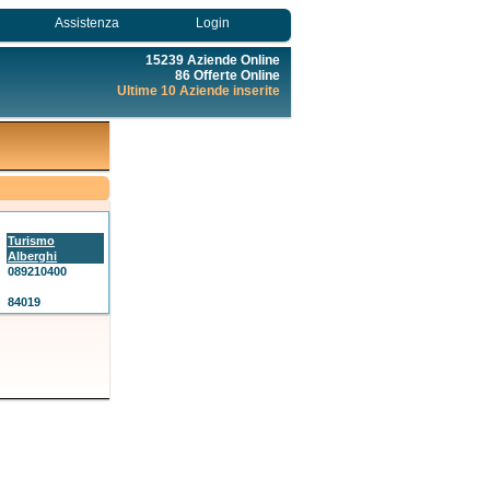
Assistenza
Login
15239 Aziende Online
86 Offerte Online
Ultime 10 Aziende inserite
Turismo
Alberghi
089210400
84019