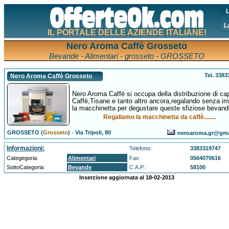
L
L
IL PORTALE DELLE AZIENDE ITALIANE!
Nero Aroma Caffè Grosseto
Bevande - Alimentari - grosseto - GROSSETO
Tel. 338
Nero Aroma Caffè Grosseto
Nero Aroma Caffè si occupa della distribuzione di ca
Caffè,Tisane e tanto altro ancora,regalando senza i
la macchinetta per degustare queste sfiziose bevand
Regaliamo la macchinetta da caffè........
GROSSETO (
Grosseto
)
-
Via Tripoli, 80
neroaroma.gr@gma
Informazioni:
Telefono:
3383319747
Categegoria:
Alimentari
Fax:
0564070616
SottoCategoria:
Bevande
C.A.P.:
58100
Inserzione aggiornata al 18-02-2013