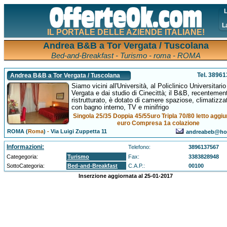
L
L
IL PORTALE DELLE AZIENDE ITALIANE!
Andrea B&B a Tor Vergata / Tuscolana
Bed-and-Breakfast - Turismo - roma - ROMA
Tel. 3896
Andrea B&B a Tor Vergata / Tuscolana
Siamo vicini all'Università, al Policlinico Universitario
Vergata e dai studio di Cinecittà; il B&B, recentemen
ristrutturato, è dotato di camere spaziose, climatizza
con bagno interno, TV e minifrigo
Singola 25/35 Doppia 45/55uro Tripla 70/80 letto aggiu
euro Compresa 1a colazione
ROMA (
Roma
)
-
Via Luigi Zuppetta 11
andreabeb@hot
Informazioni:
Telefono:
3896137567
Categegoria:
Turismo
Fax:
3383828948
SottoCategoria:
Bed-and-Breakfast
C.A.P.:
00100
Inserzione aggiornata al 25-01-2017