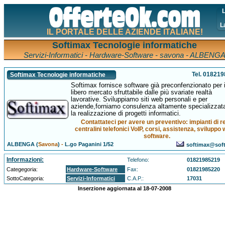
L
L
IL PORTALE DELLE AZIENDE ITALIANE!
Softimax Tecnologie informatiche
Servizi-Informatici - Hardware-Software - savona - ALBENG
Tel. 01821
Softimax Tecnologie informatiche
Softimax fornisce software già preconfenzionato per i
libero mercato sfruttabile dalle più svariate realtà
lavorative. Sviluppiamo siti web personali e per
aziende,forniamo consulenza altamente specializzat
la realizzazione di progetti informatici.
Contattateci per avere un preventivo: impianti di re
centralini telefonici VoIP, corsi, assistenza, sviluppo
software.
ALBENGA (
Savona
)
-
L.go Paganini 1/52
softimax@soft
Informazioni:
Telefono:
01821985219
Categegoria:
Hardware-Software
Fax:
01821985220
SottoCategoria:
Servizi-Informatici
C.A.P.:
17031
Inserzione aggiornata al 18-07-2008