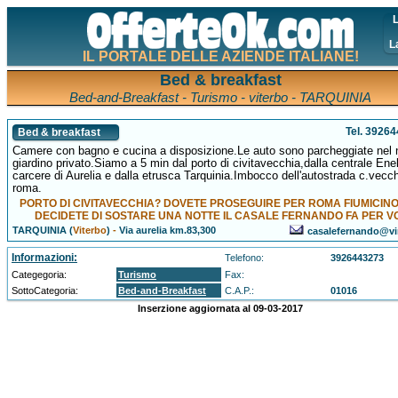
L
L
IL PORTALE DELLE AZIENDE ITALIANE!
Bed & breakfast
Bed-and-Breakfast - Turismo - viterbo - TARQUINIA
Tel. 3926
Bed & breakfast
Camere con bagno e cucina a disposizione.Le auto sono parcheggiate nel 
giardino privato.Siamo a 5 min dal porto di civitavecchia,dalla centrale Enel
carcere di Aurelia e dalla etrusca Tarquinia.Imbocco dell'autostrada c.vecch
roma.
PORTO DI CIVITAVECCHIA? DOVETE PROSEGUIRE PER ROMA FIUMICINO
DECIDETE DI SOSTARE UNA NOTTE IL CASALE FERNANDO FA PER VO
TARQUINIA (
Viterbo
)
-
Via aurelia km.83,300
casalefernando@virg
Informazioni:
Telefono:
3926443273
Categegoria:
Turismo
Fax:
SottoCategoria:
Bed-and-Breakfast
C.A.P.:
01016
Inserzione aggiornata al 09-03-2017