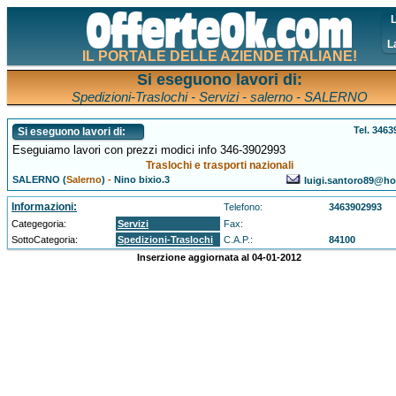
L
L
IL PORTALE DELLE AZIENDE ITALIANE!
Si eseguono lavori di:
Spedizioni-Traslochi - Servizi - salerno - SALERNO
Tel. 346
Si eseguono lavori di:
Eseguiamo lavori con prezzi modici info 346-3902993
Traslochi e trasporti nazionali
SALERNO (
Salerno
)
-
Nino bixio.3
luigi.santoro89@hot
Informazioni:
Telefono:
3463902993
Categegoria:
Servizi
Fax:
SottoCategoria:
Spedizioni-Traslochi
C.A.P.:
84100
Inserzione aggiornata al 04-01-2012