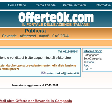
Cerca Offerte
Cerca Aziende
Perche' iscriversi
Informativa
IL PORTALE DELLE AZIENDE ITALIANE!
Publicita
Bevande - Alimentari - napoli - CASORIA
Informazioni:
Tel. 0813415844
Categegoria:
ione e vendita di bibite acque minerali bibite birre
SottoCategoria:
Telefono:
. azienda che opera prevalentemente nella distribuzione
Fax:
 ottimi prezzi
C.A.P.:
waterdrinksrl@hotmail.it
Inserzione aggiornata al 27-11-2011
Vedi altre Offerte per Bevande in Campania