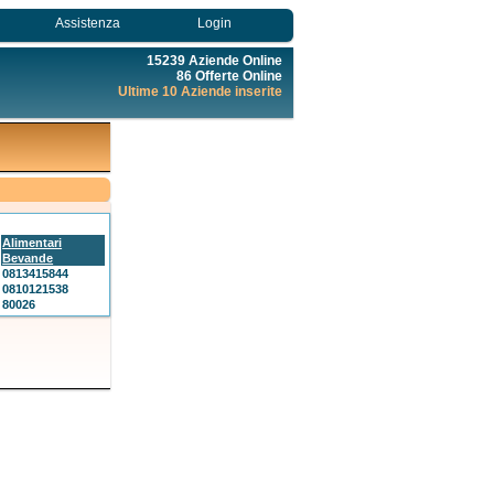
Assistenza
Login
15239 Aziende Online
86 Offerte Online
Ultime 10 Aziende inserite
Alimentari
Bevande
0813415844
0810121538
80026