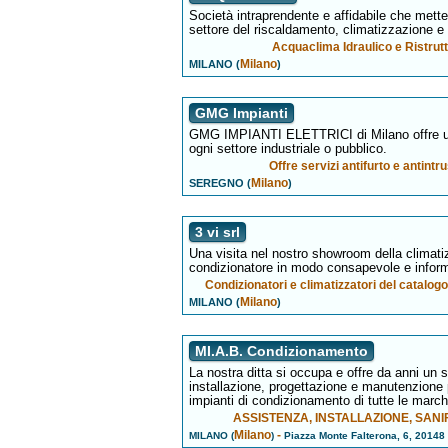
Società intraprendente e affidabile che mette 
settore del riscaldamento, climatizzazione e 
Acquaclima Idraulico e Ristrut
Milano
MILANO (
)
GMG Impianti
GMG IMPIANTI ELETTRICI di Milano offre un p
ogni settore industriale o pubblico.
Offre servizi antifurto e antintr
Milano
SEREGNO (
)
3 vi srl
Una visita nel nostro showroom della climati
condizionatore in modo consapevole e infor
Condizionatori e climatizzatori del catalo
Milano
MILANO (
)
MI.A.B. Condizionamento
La nostra ditta si occupa e offre da anni un s
installazione, progettazione e manutenzione per
impianti di condizionamento di tutte le march
ASSISTENZA, INSTALLAZIONE, SAN
Milano
-
MILANO (
)
Piazza Monte Falterona, 6, 20148