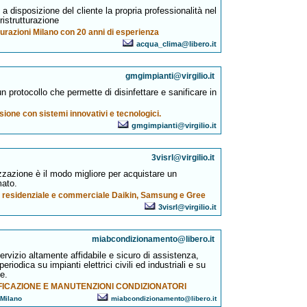
a disposizione del cliente la propria professionalità nel
ristrutturazione
turazioni Milano con 20 anni di esperienza
acqua_clima@libero.it
gmgimpianti@virgilio.it
rotocollo che permette di disinfettare e sanificare in
usione con sistemi innovativi e tecnologici.
gmgimpianti@virgilio.it
3visrl@virgilio.it
zzazione è il modo migliore per acquistare un
mato.
go residenziale e commerciale Daikin, Samsung e Gree
3visrl@virgilio.it
miabcondizionamento@libero.it
ervizio altamente affidabile e sicuro di assistenza,
iodica su impianti elettrici civili ed industriali e su
e.
IFICAZIONE E MANUTENZIONI CONDIZIONATORI
 Milano
miabcondizionamento@libero.it