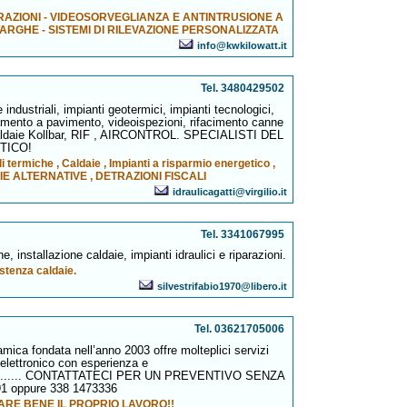
AZIONI - VIDEOSORVEGLIANZA E ANTINTRUSIONE A
ARGHE - SISTEMI DI RILEVAZIONE PERSONALIZZATA
info@kwkilowatt.it
Tel. 3480429502
 e industriali, impianti geotermici, impianti tecnologici,
ldamento a pavimento, videoispezioni, rifacimento canne
caldaie Kollbar, RIF , AIRCONTROL. SPECIALISTI DEL
TICO!
 termiche , Caldaie , Impianti a risparmio energetico ,
E ALTERNATIVE , DETRAZIONI FISCALI
idraulicagatti@virgilio.it
Tel. 3341067995
 installazione caldaie, impianti idraulici e riparazioni.
stenza caldaie.
silvestrifabio1970@libero.it
Tel. 03621705006
mica fondata nell’anno 2003 offre molteplici servizi
 elettronico con esperienza e
............. CONTATTATECI PER UN PREVENTIVO SENZA
 oppure 338 1473336
ARE BENE IL PROPRIO LAVORO!!