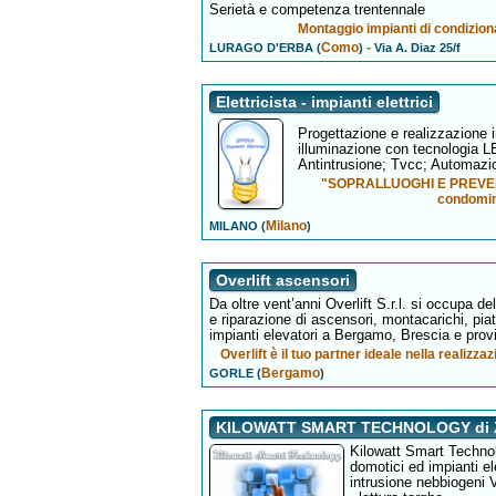
Serietà e competenza trentennale
Montaggio impianti di condizion
Como
-
LURAGO D'ERBA (
)
Via A. Diaz 25/f
Elettricista - impianti elettrici
Progettazione e realizzazione imp
illuminazione con tecnologia LE
Antintrusione; Tvcc; Automazio
"SOPRALLUOGHI E PREVENTIVI
condomini
Milano
MILANO (
)
Overlift ascensori
Da oltre vent’anni Overlift S.r.l. si occupa d
e riparazione di ascensori, montacarichi, piatt
impianti elevatori a Bergamo, Brescia e prov
Overlift è il tuo partner ideale nella realiz
Bergamo
GORLE (
)
KILOWATT SMART TECHNOLOGY di Z
Kilowatt Smart Technol
domotici ed impianti ele
intrusione nebbiogeni V