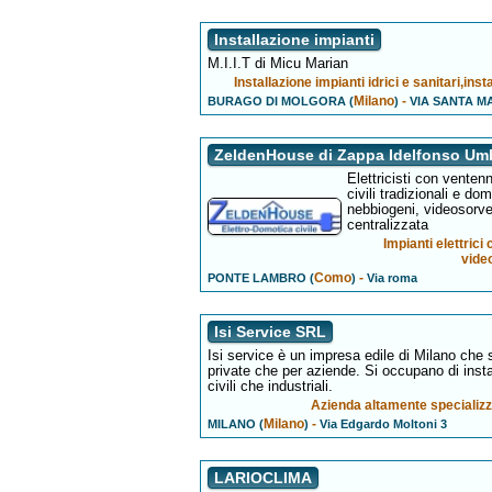
Installazione impianti
M.I.I.T di Micu Marian
Installazione impianti idrici e sanitari,in
Milano
-
BURAGO DI MOLGORA (
)
VIA SANTA M
ZeldenHouse di Zappa Idelfonso Um
Elettricisti con ventenn
civili tradizionali e dom
nebbiogeni, videosorve
centralizzata
Impianti elettrici 
vide
Como
-
PONTE LAMBRO (
)
Via roma
Isi Service SRL
Isi service è un impresa edile di Milano che s
private che per aziende. Si occupano di instal
civili che industriali.
Azienda altamente specializz
Milano
-
MILANO (
)
Via Edgardo Moltoni 3
LARIOCLIMA