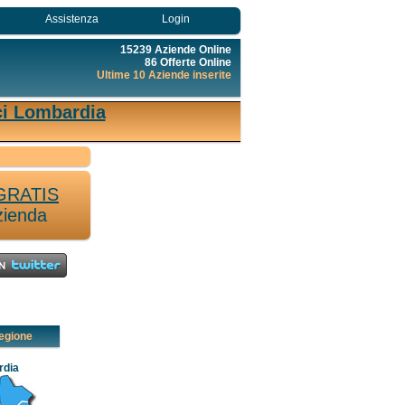
Assistenza
Login
15239 Aziende Online
86 Offerte Online
Ultime 10 Aziende inserite
ici Lombardia
GRATIS
zienda
egione
rdia