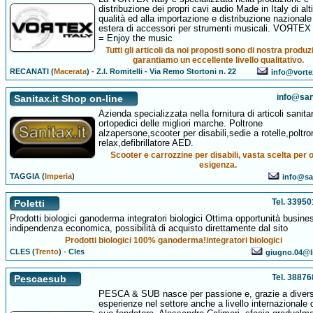
distribuzione dei propri cavi audio Made in Italy di al
qualità ed alla importazione e distribuzione nazionale
estera di accessori per strumenti musicali. VOЯTEX 
= Enjoy the music
Tutti gli articoli da noi proposti sono di nostra produz
garantiamo un eccellente livello qualitativo.
RECANATI (
Macerata
)
-
Z.I. Romitelli - Via Remo Stortoni n. 22
info@vortex
info@sani
Sanitax.it Shop on-line
Azienda specializzata nella fornitura di articoli sanita
ortopedici delle migliori marche. Poltrone
alzapersone,scooter per disabili,sedie a rotelle,poltro
relax,defibrillatore AED.
Scooter e carrozzine per disabili, vasta scelta per 
esigenza.
TAGGIA (
Imperia
)
info@san
Tel. 3395
Poletti
Prodotti biologici ganoderma integratori biologici Ottima opportunità busine
indipendenza economica, possibilità di acquisto direttamente dal sito
Prodotti biologici 100% ganoderma!integratori biologici
CLES (
Trento
)
-
Cles
giugno.04@li
Tel. 3887
Pescaesub
PESCA & SUB nasce per passione e, grazie a diver
esperienze nel settore anche a livello internazionale 