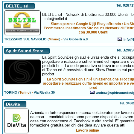
Tel. 0287
BELTEL srl
BELTEL srl - Network di Elettronica 30.000 Utenti - bel
- info@beltel.it
Siamo partner Google Kijiji Ebay offrendo : Un Si
Ecommerce Inserimento Sito nel ns Network di Elett
con 30.000 Utenti
TREZZANO SUL NAVIGLIO (
Milano
)
-
Via Gioberti n.8
info@b
Tel. 3298
Spirit Sound Store
La Spirit SounDesign s.r.l è un'azienda che si occupa
progettare e realizzare cuffie hi-end ed importare e v
prodotti hi-fi. La sede produttiva si trova in seconda c
di Torino ed è provvista di uno Show Room in cui pro
prodott
La Spirit SounDesign s.r.l è un'azienda che si occup
progettare e realizzare cuffie hi-end ed importare e v
prod
TORINO (
Torino
)
-
Via Rivalta 30
andrea@spiritsoundesi
Tel. 345
Diavita
Azienda in forte espansione ricerca collaboratori per lavoro 
da casa. I candidati ideali sono persone disponibili al lavoro
casa con conoscenza di Facebook e altri social. E' garantita
formazione gratuita per chi desidera avviare questa atti
Lavoro online