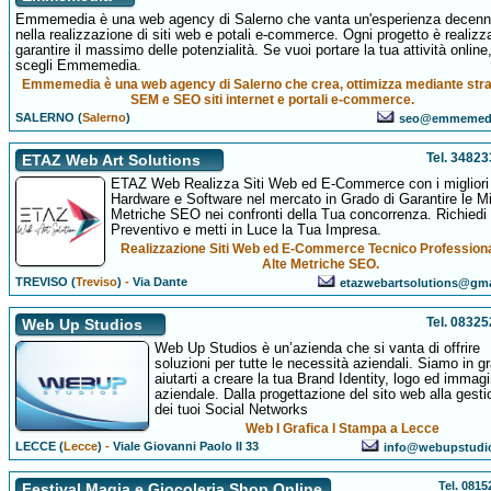
Emmemedia è una web agency di Salerno che vanta un'esperienza decenn
nella realizzazione di siti web e potali e-commerce. Ogni progetto è realizz
garantire il massimo delle potenzialità. Se vuoi portare la tua attività online
scegli Emmemedia.
Emmemedia è una web agency di Salerno che crea, ottimizza mediante stra
SEM e SEO siti internet e portali e-commerce.
SALERNO (
Salerno
)
seo@emmemed
Tel. 3482
ETAZ Web Art Solutions
ETAZ Web Realizza Siti Web ed E-Commerce con i migliori
Hardware e Software nel mercato in Grado di Garantire le Mig
Metriche SEO nei confronti della Tua concorrenza. Richiedi
Preventivo e metti in Luce la Tua Impresa.
Realizzazione Siti Web ed E-Commerce Tecnico Professiona
Alte Metriche SEO.
TREVISO (
Treviso
)
-
Via Dante
etazwebartsolutions@gm
Tel. 0832
Web Up Studios
Web Up Studios è un’azienda che si vanta di offrire
soluzioni per tutte le necessità aziendali. Siamo in g
aiutarti a creare la tua Brand Identity, logo ed immag
aziendale. Dalla progettazione del sito web alla gesti
dei tuoi Social Networks
Web I Grafica I Stampa a Lecce
LECCE (
Lecce
)
-
Viale Giovanni Paolo II 33
info@webupstudi
Tel. 081
Festival Magia e Giocoleria Shop Online