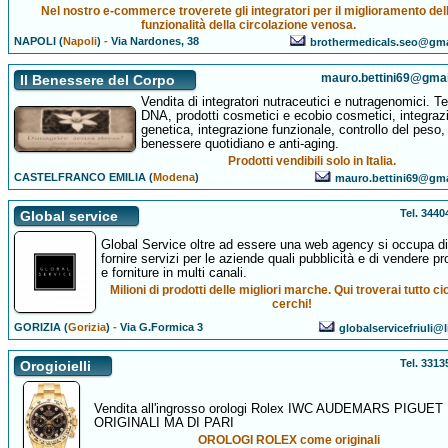
Nel nostro e-commerce troverete gli integratori per il miglioramento del
funzionalità della circolazione venosa.
NAPOLI (
Napoli
)
-
Via Nardones, 38
brothermedicals.seo@gm
mauro.bettini69@gma
Il Benessere del Corpo
Vendita di integratori nutraceutici e nutragenomici. Te
DNA, prodotti cosmetici e ecobio cosmetici, integraz
genetica, integrazione funzionale, controllo del peso,
benessere quotidiano e anti-aging.
Prodotti vendibili solo in Italia.
CASTELFRANCO EMILIA (
Modena
)
mauro.bettini69@gm
Tel. 344
Global service
Global Service oltre ad essere una web agency si occupa di
fornire servizi per le aziende quali pubblicità e di vendere pr
e forniture in multi canali.
Milioni di prodotti delle migliori marche. Qui troverai tutto ci
cerchi!
GORIZIA (
Gorizia
)
-
Via G.Formica 3
globalservicefriuli@l
Tel. 331
Orogioielli
Vendita all'ingrosso orologi Rolex IWC AUDEMARS PIGUE
ORIGINALI MA DI PARI
OROLOGI ROLEX come originali