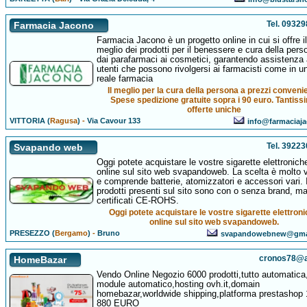
Tel. 0932
Farmacia Jacono
Farmacia Jacono è un progetto online in cui si offre il
meglio dei prodotti per il benessere e cura della pers
dai parafarmaci ai cosmetici, garantendo assistenza 
utenti che possono rivolgersi ai farmacisti come in u
reale farmacia
Il meglio per la cura della persona a prezzi convenie
Spese spedizione gratuite sopra i 90 euro. Tantiss
offerte uniche
VITTORIA (
Ragusa
)
-
Via Cavour 133
info@farmaciaja
Tel. 3922
Svapando web
Oggi potete acquistare le vostre sigarette elettronich
online sul sito web svapandoweb. La scelta è molto 
e comprende batterie, atomizzatori e accessori vari. 
prodotti presenti sul sito sono con o senza brand, ma 
certificati CE-ROHS.
Oggi potete acquistare le vostre sigarette elettron
online sul sito web svapandoweb.
PRESEZZO (
Bergamo
)
-
Bruno
svapandowebnew@gma
cronos78@a
HomeBazar
Vendo Online Negozio 6000 prodotti,tutto automatica
module automatico,hosting ovh.it,domain
homebazar,worldwide shipping,platforma prestashop 
880 EURO