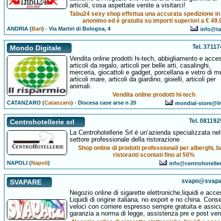
articoli, cosa aspettate venite a visitarci!
Tabu24 sexy shop effettua una accurata spedizione i
anonimo ed è gratuita su importi superiori a € 49.
ANDRIA (
Bari
)
-
Via Martiri di Bologna, 4
info@ta
Tel. 3711
Mondo Digitale
Vendita online prodotti hi-tech, abbigliamento e acces
articoli da regalo, articoli per belle arti, casalinghi,
merceria, giocattoli e gadget, porcellana e vetro di m
articoli mare, articoli da giardino, gioielli, articoli per
animali.
Vendita online prodotti hi-tech
CATANZARO (
Catanzaro
)
-
Discesa case arse n 20
mondial-store@l
Tel. 08119
Centrohotellerie srl
La Centrohotellerie Srl è un’azienda specializzata nel
settore professionale della ristorazione
Shop online di prodotti professionali per alberghi, b
ristoranti scontati fino al 50%
NAPOLI (
Napoli
)
info@centrohotelle
svapo@svapar
SVAPARE
Negozio online di sigarette elettroniche,liquidi e acce
Liquidi di origine italiana, no export e no china. Con
veloci con corriere espresso sempre gratuita e assicu
garanzia a norma di legge, assistenza pre e post ven