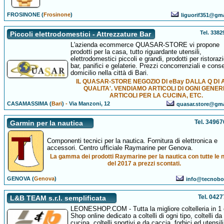
FROSINONE (
Frosinone
)
liguorif351@gm
Tel. 338
Piccoli elettrodomestici - Attrezzature Bar
L'azienda ecommerce QUASAR-STORE vi propone
prodotti per la casa, tutto riguardante utensili,
elettrodomestici piccoli e grandi, prodotti per ristoraz
bar, panifici e gelaterie. Prezzi concorrenziali e con
domicilio nella città di Bari.
IL QUASAR-STORE NEGOZIO DI eBay DALLA Q DI 
QUALITA'. VENDIAMO ARTICOLI DI OGNI GENER
ARTICOLI PER LA CUCINA, ETC.
CASAMASSIMA (
Bari
)
-
Via Manzoni, 12
quasar.store@gm
Tel. 3496
Garmin per la nautica
Componenti tecnici per la nautica. Fornitura di elettronica e
accessori. Centro ufficiale Raymarine per Genova.
La gamma dei prodotti Raymarine per la nautica con tutte le 
del 2017 a prezzi scontati.
GENOVA (
Genova
)
info@tecnobo
Tel. 042
L&B TEAM s.r.l. semplificata
LEONESHOP.COM - Tutta la migliore coltelleria in 1 
Shop online dedicato a coltelli di ogni tipo, coltelli da
cucina, coltelli sportivi e da caccia, forbici ed utensil