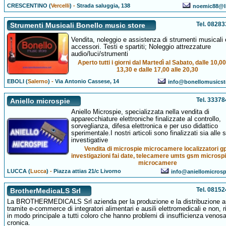
CRESCENTINO (
Vercelli
)
-
Strada saluggia, 138
noemic88@li
Tel. 0828
Strumenti Musicali Bonello music store
Vendita, noleggio e assistenza di strumenti musicali
accessori. Testi e spartiti; Noleggio attrezzature
audio/luci/strumenti
Aperto tutti i giorni dal Martedì al Sabato, dalle 10,00
13,30 e dalle 17,00 alle 20,30
EBOLI (
Salerno
)
-
Via Antonio Cassese, 14
info@bonellomusicst
Tel. 3337
Aniello microspie
Aniello Microspie, specializzata nella vendita di
apparecchiature elettroniche finalizzate al controllo,
sorveglianza, difesa elettronica e per uso didattico
sperimentale.I nostri articoli sono finalizzati sia alle 
investigative
Vendita di microspie microcamere localizzatori g
investigazioni fai date, telecamere umts gsm microsp
microcamere
LUCCA (
Lucca
)
-
Piazza attias 21/c Livorno
info@aniellomicros
Tel. 0815
BrotherMedicaLS Srl
La BROTHERMEDICALS Srl azienda per la produzione e la distribuzione 
tramite e-commerce di integratori alimentari e ausili elettromedicali e non, ri
in modo principale a tutti coloro che hanno problemi di insufficienza venos
cronica.