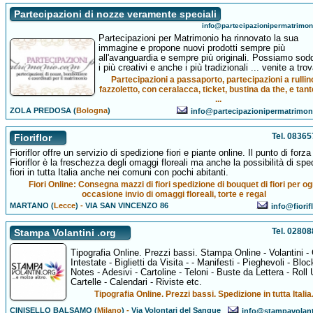
Partecipazioni di nozze veramente speciali
info@partecipazionipermatrimo
Partecipazioni per Matrimonio ha rinnovato la sua
immagine e propone nuovi prodotti sempre più
all'avanguardia e sempre più originali. Possiamo sod
i più creativi e anche i più tradizionali ... venite a trov
Partecipazioni a passaporto, partecipazioni a rullin
fazzoletto, con ceralacca, ticket, bustina da the, e tant
...
ZOLA PREDOSA (
Bologna
)
info@partecipazionipermatrimo
Tel. 0836
Fioriflor
Fioriflor offre un servizio di spedizione fiori e piante online. Il punto di forza
Fioriflor è la freschezza degli omaggi floreali ma anche la possibilità di spe
fiori in tutta Italia anche nei comuni con pochi abitanti.
Fiori Online: Consegna mazzi di fiori spedizione di bouquet di fiori per og
occasione invio di omaggi floreali, torte e regal
MARTANO (
Lecce
)
-
VIA SAN VINCENZO 86
info@fiorif
Tel. 0280
Stampa Volantini .org
Tipografia Online. Prezzi bassi. Stampa Online - Volantini -
Intestate - Biglietti da Visita - - Manifesti - Pieghevoli - Bloc
Notes - Adesivi - Cartoline - Teloni - Buste da Lettera - Roll 
Cartelle - Calendari - Riviste etc.
Tipografia Online. Prezzi bassi. Spedizione in tutta Italia
CINISELLO BALSAMO (
Milano
)
-
Via Volontari del Sangue
info@stampavolant