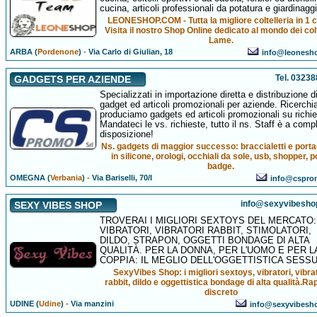
cucina, articoli professionali da potatura e giardinaggi
LEONESHOP.COM - Tutta la migliore coltelleria in 1 c
Visita il nostro Shop Online dedicato al mondo dei colt
Lame.
ARBA (
Pordenone
)
-
Via Carlo di Giulian, 18
info@leonesh
Tel. 0323
GADGETS PER AZIENDE
Specializzati in importazione diretta e distribuzione d
gadget ed articoli promozionali per aziende. Ricerch
produciamo gadgets ed articoli promozionali su richie
Mandateci le vs. richieste, tutto il ns. Staff è a comp
disposizione!
Ns. gadgets di maggior successo: braccialetti e porta
in silicone, orologi, occhiali da sole, usb, shopper, p
badge.
OMEGNA (
Verbania
)
-
Via Bariselli, 70/I
info@csprom
info@sexyvibesho
SEXY VIBES SHOP
TROVERAI I MIGLIORI SEXTOYS DEL MERCATO:
VIBRATORI, VIBRATORI RABBIT, STIMOLATORI,
DILDO, STRAPON, OGGETTI BONDAGE DI ALTA
QUALITÀ. PER LA DONNA, PER L'UOMO E PER L
COPPIA: IL MEGLIO DELL'OGGETTISTICA SESSU
SexyVibes Shop: i migliori sextoys, vibratori, vibra
rabbit, dildo e oggettistica bondage di alta qualità.Ra
discreto
UDINE (
Udine
)
-
Via manzini
info@sexyvibesh