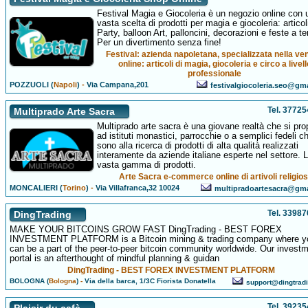
Festival Magia e Giocoleria è un negozio online con 
vasta scelta di prodotti per magia e giocoleria: articol
Party, balloon Art, palloncini, decorazioni e feste a t
Per un divertimento senza fine!
Festival: azienda napoletana, specializzata nella ve
online: articoli di magia, giocoleria e circo a livell
professionale
POZZUOLI (
Napoli
)
-
Via Campana,201
festivalgiocoleria.seo@gm
Tel. 3772
Multiprado Arte Sacra
Multiprado arte sacra è una giovane realtà che si pr
ad istituti monastici, parrocchie o a semplici fedeli c
sono alla ricerca di prodotti di alta qualità realizzati
interamente da aziende italiane esperte nel settore. 
vasta gamma di prodotti.
Arte Sacra e-commerce online di artivoli religios
MONCALIERI (
Torino
)
-
Via Villafranca,32 10024
multipradoartesacra@gm
Tel. 3398
DingTrading
MAKE YOUR BITCOINS GROW FAST DingTrading - BEST FOREX
INVESTMENT PLATFORM is a Bitcoin mining & trading company where y
can be a part of the peer-to-peer bitcoin community worldwide. Our invest
portal is an afterthought of mindful planning & guidan
DingTrading - BEST FOREX INVESTMENT PLATFORM
BOLOGNA (
Bologna
)
-
Via della barca, 1/3C Fiorista Donatella
support@dingtrad
Tel. 3923