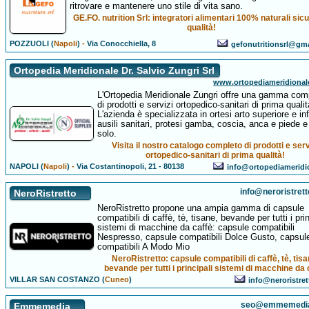
ritrovare e mantenere uno stile di vita sano.
GE.FO. nutrition Srl: integratori alimentari 100% naturali sicur
qualità!
POZZUOLI (
Napoli
)
-
Via Conocchiella, 8
gefonutritionsrl@gm
Ortopedia Meridionale Dr. Salvio Zungri Srl
www.ortopediameridional
L'Ortopedia Meridionale Zungri offre una gamma com
di prodotti e servizi ortopedico-sanitari di prima qualit
L'azienda è specializzata in ortesi arto superiore e inf
ausili sanitari, protesi gamba, coscia, anca e piede 
solo.
Visita il nostro catalogo completo di prodotti e serv
ortopedico-sanitari di prima qualità!
NAPOLI (
Napoli
)
-
Via Costantinopoli, 21 - 80138
info@ortopediameridio
info@neroristret
NeroRistretto
NeroRistretto propone una ampia gamma di capsule
compatibili di caffè, tè, tisane, bevande per tutti i prin
sistemi di macchine da caffè: capsule compatibili
Nespresso, capsule compatibili Dolce Gusto, capsul
compatibili A Modo Mio
NeroRistretto: capsule compatibili di caffè, tè, tisa
bevande per tutti i principali sistemi di macchine da 
VILLAR SAN COSTANZO (
Cuneo
)
info@neroristre
seo@emmemedi
Emmemedia