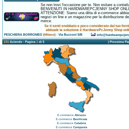
Se non trovi l'occasione per te. Non esitare a contatta
BENVENUTI IN HARDWAREPCJENNY SHOP ONL
ATTENZIONE: Siamo una ditta di e-commerce abbi
negozi on line e un magazzino per la distribuzione de
merce.
Se ti senti snobbato e poco considerato dal tuo forn
abituale la soluzione è HardwarePcJenny Shop onli
PESCHIERA BORROMEO (
Milano
)
-
Via Buzzoni 5/B
info@hardwarepcjen
231
Aziende - Pagina
1
di 5
|
Prossima Pa
E-commerce
Abruzzo
E-commerce
Basilicata
E-commerce
Calabria
E-commerce
Campania