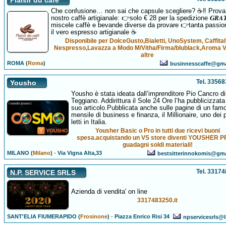
Plaisir du cafè
Che confusione… non sai che capsule scegliere? ☕️‼️ Prova 
nostro caffè artigianale: 👉solo € 28 per la spedizione 𝑮𝑹𝑨𝑻
miscele caffè e bevande diverse da provare 👉tanta passio
il vero espresso artigianale ☕️
Disponibile per DolceGusto,Bialetti, UnoSystem, Caffital
Nespresso,Lavazza a Modo M/Vitha/Firma/blublack,Aroma V
altre
ROMA (
Roma
)
businnesscaffe@gma
Tel. 3356
Yousho
Yousho è stata ideata dall’imprenditore Pio Cancro di
Teggiano. Addirittura il Sole 24 Ore l’ha pubblicizzata
suo articolo.Pubblicata anche sulle pagine di un fam
mensile di business e finanza, il Millionaire, uno dei 
letti in Italia.
Yousher Basic o Pro in tutti due ricevi buoni
spesa.acquistando un VS store diventi YOUSHER P
guadagni soldi materiali!
MILANO (
Milano
)
-
Via Vigna Alta,33
bestsitterinnokomis@gm
Tel. 3317
N.P. SERVICE SRLS
Azienda di vendita' on line
3317483250.it
SANT'ELIA FIUMERAPIDO (
Frosinone
)
-
Piazza Enrico Risi 34
npservicesrls@li