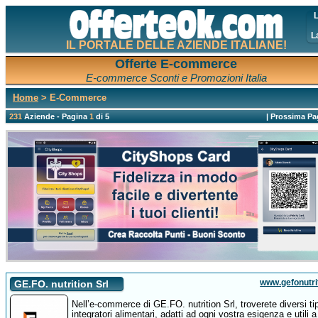
L
L
IL PORTALE DELLE AZIENDE ITALIANE!
Offerte E-commerce
E-commerce Sconti e Promozioni Italia
Home
> E-Commerce
231
Aziende - Pagina
1
di 5
|
Prossima Pa
www.gefonutrit
GE.FO. nutrition Srl
Nell’e-commerce di GE.FO. nutrition Srl, troverete diversi tip
integratori alimentari, adatti ad ogni vostra esigenza e utili a