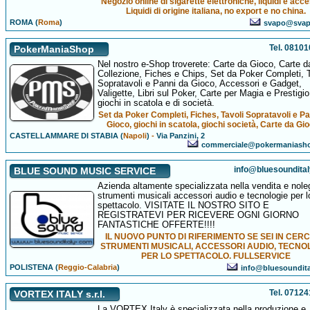
Negozio online di sigarette elettroniche, liquidi e acce
Liquidi di origine italiana, no export e no china.
ROMA (
Roma
)
svapo@svapa
Tel. 0810
PokerManiaShop
Nel nostro e-Shop troverete: Carte da Gioco, Carte d
Collezione, Fiches e Chips, Set da Poker Completi, T
Sopratavoli e Panni da Gioco, Accessori e Gadget,
Valigette, Libri sul Poker, Carte per Magia e Prestigio
giochi in scatola e di società.
Set da Poker Completi, Fiches, Tavoli Sopratavoli e P
Gioco, giochi in scatola, giochi società, Carte da Gio
CASTELLAMMARE DI STABIA (
Napoli
)
-
Via Panzini, 2
commerciale@pokermaniash
info@bluesoundita
BLUE SOUND MUSIC SERVICE
Azienda altamente specializzata nella vendita e nole
strumenti musicali accessori audio e tecnologie per l
spettacolo. VISITATE IL NOSTRO SITO E
REGISTRATEVI PER RICEVERE OGNI GIORNO
FANTASTICHE OFFERTE!!!!
IL NUOVO PUNTO DI RIFERIMENTO SE SEI IN CERC
STRUMENTI MUSICALI, ACCESSORI AUDIO, TECNO
PER LO SPETTACOLO. FULLSERVICE
POLISTENA (
Reggio-Calabria
)
info@bluesoundit
Tel. 0712
VORTEX ITALY s.r.l.
La VORTEX Italy è specializzata nella produzione e