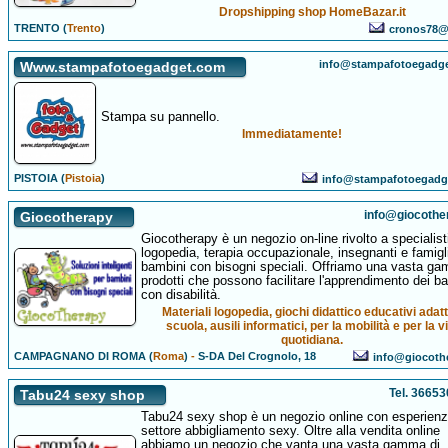
Dropshipping shop HomeBazar.it
TRENTO (
Trento
)
cronos78@
info@stampafotoegadg
Www.stampafotoegadget.com
Stampa su pannello.
Immediatamente!
PISTOIA (
Pistoia
)
info@stampafotoegadg
info@giocother
Giocotherapy
Giocotherapy è un negozio on-line rivolto a specialisti
logopedia, terapia occupazionale, insegnanti e famigl
bambini con bisogni speciali. Offriamo una vasta ga
prodotti che possono facilitare l'apprendimento dei b
con disabilità.
Materiali logopedia, giochi didattico educativi adatt
scuola, ausili informatici, per la mobilità e per la v
quotidiana.
CAMPAGNANO DI ROMA (
Roma
)
-
S-DA Del Crognolo, 18
info@giocothe
Tel. 3665
Tabu24 sexy shop
Tabu24 sexy shop è un negozio online con esperienz
settore abbigliamento sexy. Oltre alla vendita online
abbiamo un negozio che vanta una vasta gamma di