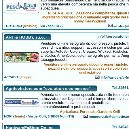
suo fondatore, Alessandro Calimeri, sfocia gradualm
verso una elevata competenza sia nella pesca che ne
subacquea.
PESCA & SUB… passione e competenza, questi g
ingredienti principali che ci animano ogni giorno ver
hobby meravigliosi!
TORTORICI (
Messina
)
-
Via Zappulla 72
alcalim@li
info@aerografo-fen
ART & HOBBY, s.r.o.
Venditore on-line aerografo di: compressori, pistole, t
pezzi di ricambio, supporti, accessori e colori per tutt
superfici Auto Air Colors, Createx, Wicked, Faskolor,
LifeColor, AmeriColor, colori aerografo per nail art/ung
tatuaggi,tessuti.
Venditore on-line aerografo di:compressori, pistole, 
pezzi di ricambio, supporti, accessori e colori per 
unghie,tattoo
ACCADIA (
Foggia
)
info@aerografo-fe
Tel. 3456
Agritechstore.com "evolution e commerce"
Azienda di e.commerce specializzata nelle forniture 
attrezzature per l'agricoltura,ed il tempo libero,rivolta
utente evoluto e alla ricerca di prodotti da
semiprofessionali a professionali.
Agricoltura, Forestale, Garden e Grill
MORI (
Trento
)
-
Via dei Colli, 6 38065 Mori (TN)
commerciale@agritechst
Tel. 3404
HardwarePcShop Online