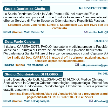
Tel. 0659197313398
Studio Dentistico Chello
Lo Studio Dentistico Chello,in Viale Pasteur 56, nel cuore dell'Eur, è
convenzionato con i principali Enti e Fondi di Assistenza Sanitaria integrat
offre un Servizio di Pronto Soccorso Odontoiatrico e Reperibilità Festiva.
Lo Studio Chello , aperto dal Lunedi al Sabato dalle 9.30 alle 19.30 con ora
continuato.
ROMA (
Roma
)
-
Viale Pasteur 56
studiochello@li
Tel. 0117
Dott. Paolo Carera
Il titolale, CARERA DOTT. PAOLO, laureato in medicina presso la Facoltà 
Medicina e Chirurgia di Firenze nel dicembre 1983 (avendo frequentato
l’Accademia di Sanità Militare di Firenze, conseguendo i gradi Capitano S.P
Lo Studio del Dott. CARERA è in grado di offrire ai propri pazienti una g
completa di prestazioni odontoiatrici.
TORINO (
Torino
)
-
Via Magnano, 24
dott.paolocarera@gm
Tel. 06
Studio Odontoiatrico DI FLORIO
Studio Dentistico del Dott. ALESSANDRO DI FLORIO, Medico Chirurgo
Specializzato in Chirurgia Odontostomatologica. Implantologia, Protesi fiss
Protesi mobile, Endodonzia, Parodontologia, Ortodonzia. Visita e preventiv
gratuiti, pagamenti rateali.
Dentista Roma(Flaminio), Viale del Vignola 64. Visita e preventivo gratuit
pagamenti rateali. Tel 06.3207038 - 339.4872263
ROMA (
Roma
)
-
Viale del Vignola, 64
diflodent@