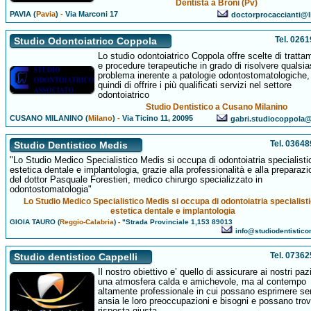
Dentista a Broni (Pv)
PAVIA (
Pavia
)
-
Via Marconi 17
doctorprocaccianti@li
Tel. 026
Studio Odontoiatrico Coppola
Lo studio odontoiatrico Coppola offre scelte di tratta
e procedure terapeutiche in grado di risolvere qualsia
problema inerente a patologie odontostomatologiche,
quindi di offrire i più qualificati servizi nel settore
odontoiatrico
Studio Dentistico a Cusano Milanino
CUSANO MILANINO (
Milano
)
-
Via Ticino 11, 20095
gabri.studiocoppola@a
Tel. 0364
Studio Dentistico Medis
"Lo Studio Medico Specialistico Medis si occupa di odontoiatria specialisti
estetica dentale e implantologia, grazie alla professionalità e alla preparaz
del dottor Pasquale Forestieri, medico chirurgo specializzato in
odontostomatologia"
Lo Studio Medico Specialistico Medis si occupa di odontoiatria specialisti
estetica dentale e implantologia
GIOIA TAURO (
Reggio-Calabria
)
-
"Strada Provinciale 1,153 89013
info@studiodentistico
Tel. 0736
Studio dentistico Cappelli
Il nostro obiettivo e’ quello di assicurare ai nostri paz
una atmosfera calda e amichevole, ma al contempo
altamente professionale in cui possano esprimere s
ansia le loro preoccupazioni e bisogni e possano trov
risposta giusta.