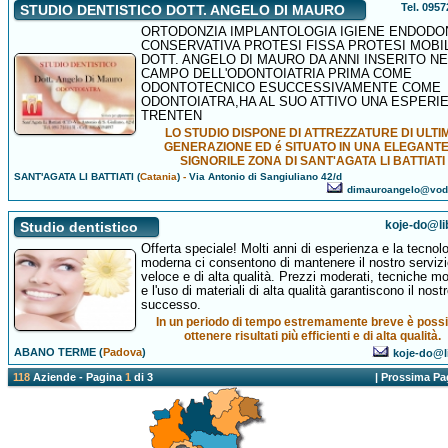
Tel. 095
STUDIO DENTISTICO DOTT. ANGELO DI MAURO
ORTODONZIA IMPLANTOLOGIA IGIENE ENDODO
CONSERVATIVA PROTESI FISSA PROTESI MOBIL
DOTT. ANGELO DI MAURO DA ANNI INSERITO NE
CAMPO DELL'ODONTOIATRIA PRIMA COME
ODONTOTECNICO ESUCCESSIVAMENTE COME
ODONTOIATRA,HA AL SUO ATTIVO UNA ESPERI
TRENTEN
LO STUDIO DISPONE DI ATTREZZATURE DI ULTI
GENERAZIONE ED é SITUATO IN UNA ELEGANTE
SIGNORILE ZONA DI SANT'AGATA LI BATTIATI
SANT'AGATA LI BATTIATI (
Catania
)
-
Via Antonio di Sangiuliano 42/d
dimauroangelo@voda
koje-do@lib
Studio dentistico
Offerta speciale! Molti anni di esperienza e la tecnol
moderna ci consentono di mantenere il nostro servizi
veloce e di alta qualità. Prezzi moderati, tecniche m
e l'uso di materiali di alta qualità garantiscono il nost
successo.
In un periodo di tempo estremamente breve è possi
ottenere risultati più efficienti e di alta qualità.
ABANO TERME (
Padova
)
koje-do@li
118
Aziende - Pagina
1
di 3
|
Prossima Pa