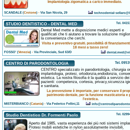
Implantologia zigomatica a carico immediato.
SCANDALE (
Crotone
)
-
Via San Nicola, 29
technodental-sellaro@li
Tel. 041
STUDIO DENTISTICO - DENTAL MED
Dental Med mette a disposizione medici esperti e
qualificati che ti aiutano a trovare la soluzione miglio
la convenienza che cerchi.
Visita e preventivo gratuiti. possibilità di finanziament
18 mesi a tasso zero!
FOSSO' (
Venezia
)
-
Via Provinciale, Sud 63/D
dental.med@virg
Tel. 095
CENTRO DI PARODONTOLOGIA
CENTRO specializzato in parodontologia, chirurgia or
implantologia, protesi, ortodonzia,endodonzia, conse
estetica. La nostra filosofia è la qualità a servizio dei
pazienti: competenza, cortesia, privacy,sicurezza igi
e sanitaria.
La prevenzione è importate, per conservare il prop
patrimonio dentale, per la funzione masticatoria e 
l'estetica.
MISTERBIANCO (
Catania
)
-
Via Federico Fellini,11
info@centrodiparodontol
Tel. 029
Studio Dentistico Dr. Formenti Paolo
Aperto dal 1985, vasta esperienza dei più noti sistemi implan
Protesi mobili estetiche in nylon assolutamente invisibili,