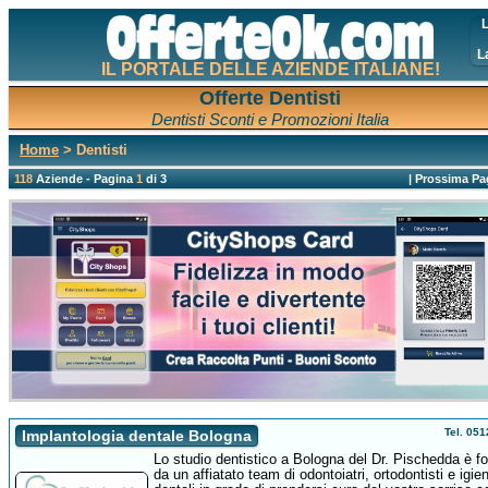
L
L
IL PORTALE DELLE AZIENDE ITALIANE!
Offerte Dentisti
Dentisti Sconti e Promozioni Italia
Home
> Dentisti
118
Aziende - Pagina
1
di 3
|
Prossima Pa
Tel. 05
Implantologia dentale Bologna
Lo studio dentistico a Bologna del Dr. Pischedda è f
da un affiatato team di odontoiatri, ortodontisti e igien