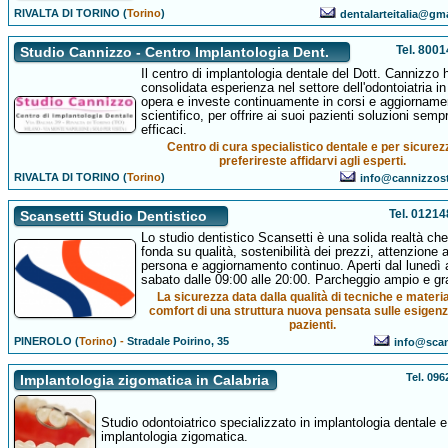
RIVALTA DI TORINO (
Torino
)
dentalarteitalia@gm
Tel. 800
Studio Cannizzo - Centro Implantologia Dent.
Il centro di implantologia dentale del Dott. Cannizzo 
consolidata esperienza nel settore dell'odontoiatria in
opera e investe continuamente in corsi e aggiorname
scientifico, per offrire ai suoi pazienti soluzioni semp
efficaci.
Centro di cura specialistico dentale e per sicurez
preferireste affidarvi agli esperti.
RIVALTA DI TORINO (
Torino
)
info@cannizzost
Tel. 0121
Scansetti Studio Dentistico
Lo studio dentistico Scansetti è una solida realtà che
fonda su qualità, sostenibilità dei prezzi, attenzione a
persona e aggiornamento continuo. Aperti dal lunedì 
sabato dalle 09:00 alle 20:00. Parcheggio ampio e gra
La sicurezza data dalla qualità di tecniche e materiali
comfort di una struttura nuova pensata sulle esigenz
pazienti.
PINEROLO (
Torino
)
-
Stradale Poirino, 35
info@scans
Tel. 09
Implantologia zigomatica in Calabria
Studio odontoiatrico specializzato in implantologia dentale e
implantologia zigomatica.