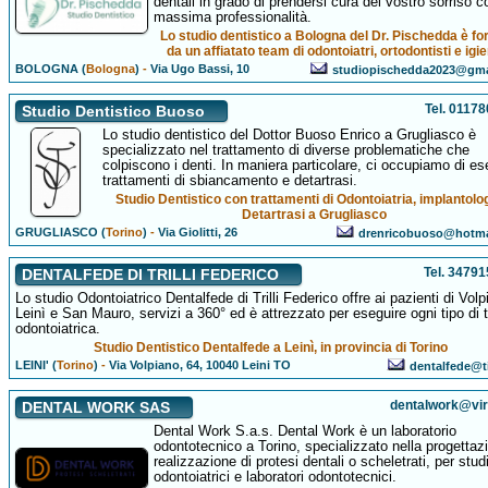
dentali in grado di prendersi cura del vostro sorriso c
massima professionalità.
Lo studio dentistico a Bologna del Dr. Pischedda è f
da un affiatato team di odontoiatri, ortodontisti e igie
BOLOGNA (
Bologna
)
-
Via Ugo Bassi, 10
studiopischedda2023@gma
Tel. 0117
Studio Dentistico Buoso
Lo studio dentistico del Dottor Buoso Enrico a Grugliasco è
specializzato nel trattamento di diverse problematiche che
colpiscono i denti. In maniera particolare, ci occupiamo di es
trattamenti di sbiancamento e detartrasi.
Studio Dentistico con trattamenti di Odontoiatria, implantolo
Detartrasi a Grugliasco
GRUGLIASCO (
Torino
)
-
Via Giolitti, 26
drenricobuoso@hotma
Tel. 3479
DENTALFEDE DI TRILLI FEDERICO
Lo studio Odontoiatrico Dentalfede di Trilli Federico offre ai pazienti di Volp
Leinì e San Mauro, servizi a 360° ed è attrezzato per eseguire ogni tipo di 
odontoiatrica.
Studio Dentistico Dentalfede a Leinì, in provincia di Torino
LEINI' (
Torino
)
-
Via Volpiano, 64, 10040 Leini TO
dentalfede@ti
dentalwork@virgi
DENTAL WORK SAS
Dental Work S.a.s. Dental Work è un laboratorio
odontotecnico a Torino, specializzato nella progettaz
realizzazione di protesi dentali o scheletrati, per stud
odontoiatrici e laboratori odontotecnici.