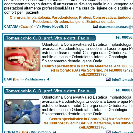
odontostomatologico dotato di attrezzature d'avanguardia in cui vengono ad
prestazioni altamente professionali.Massima cura dell'igiene dello studio e 
confort per i pazienti
Chirurgia, Implantologia, Parodontologia, Protesi, Conservativa, Endodonz
Pedodonzia, Ortodonzia, Igiene, Estetica dentale.
CATANIA (
Catania
)
-
Via Pietro Novelli, 88
dr.carmeloanastasi@li
Tel. 0805
Tomasicchio C. D. prof. Vito e dott. Paolo
Odontoiatria Conservativa ed Estetica Implantologia
avanzata Parodontologia Endodonzia Laserterapia Pr
estetiche fisse e mobili Chirurgia orale Ortodonzia fi
mobile e linguale Odontoiatria Infantile Gnatologia
Sbiancamento dentale Igiene Orale.
Centro specialistico in Bari Via Matarrese, 4 tel.080
ed in Corato (BA) Via Solferino, 74 tel.08087242
cell.3288323780
BARI (
Bari
)
-
Via Matarrese, 4
info@tomasic
Tel. 0808
Tomasicchio C. D. prof. Vito e dott. Paolo
Odontoiatria Conservativa ed Estetica Implantologia
avanzata Parodontologia Endodonzia Laserterapia Pr
estetiche fisse e mobili Chirurgia orale Ortodonzia fi
mobile e linguale Odontoiatria Infantile Gnatologia
Sbiancamento dentale Igiene Orale
Centro specialistico in Corato (BA) Via Solferino, 
tel.0808724219 ed in Bari Via Matarrese, 4 tel.0805
cell.3288323780
CORATO (
Bari
)
-
Via Solferino, 74
info@tomasic