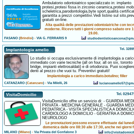
Ambulatorio odontoiatrico specializzato in: implanto
protesi,protesi fissa in zirconio ceramica,protesi mob
scheletrica,parodontologia,byte sport,qualità certifica
garantita a prezzi competitivi.Vedi listino sul sito,pre
gratuiti on-line.
Alta qualità delle prestazioni odontoiatriche con tec
moderne. Ricevo tutti i giorni compreso sabato ore 1
19.00.
FASANO (
Brindisi
)
-
VIA G. FERRARIS 9
studiodentisticoancona@gm
Tel. 328
Implantologia amelio
Lo studio si occupa esclusivamente di implantologia a caric
immediato con varie tecniche (all on four, all on six, toronto
bridge, impianti elettrosaldati) e di ortodonzia. Puoi scegliere
denti al prezzo che vuoi tu. Preventivi gratuiti!
Implantologia a carico immediato.botulino; filler
CATANZARO (
Catanzaro
)
-
Via Milelli, 26
lucianoamelio57@gma
Tel. 0294
VisitaDomicilio
VisitaDomicilio offre un servizio di: - GUARDIA MED
PRIVATA - MEDICINA GENERALE - GUARDIA MED
PEDIATRICA - VISITA SPECIALISTICA A DOMICILI
CARDIOLOGO A DOMICILIO - GERIATRA A DOMICI
NEUROLOGO
Le prenotazioni possono essere effettuate dal lunedì
domenica dalle ore 08:30 alle 17:30, anche nei giorni f
MILANO (
Milano
)
-
Via Privata del Gonfalone 3
info@visitadomici