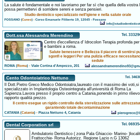
La salute è fondamentale e noi lavoriamo per far sì che quella della vostra
possa permettervi di sorridere sereni e senza pensieri.
Studio dentistico specializzato nell'igiene e nella salute orale
FOSSANO (
Cuneo
)
-
Corso Emanuele Filiberto 19, 12045 - Fossano
info@studiodentisticoto
Tel. 3332
Dott.ssa Alessandra Merendino
Centro d'eccellenza d' Idrocolon Terapia profonda per
e bambini a roma.
Salute benessere e Bellezza il piacere di sentirsi pul
sgonfi e leggeri Per una pulizia efficace necessitano
sedute
ROMA (
Roma
)
-
Viale Cortina d'Ampezzo, 201
alessandramerendino93@gma
Tel. 346
Cento Odontoiatrico Nettuno
Il Dott.Pietro Greco Medico Odontoiatra,laureato con il massimo dei voti,si
specializzato in Implantologia Osteointegrata all'università di Roma La
Sapienza.Lavora presso il proprio centro a Catania,ponendo in primo rilievo 
rapporto qualità prezzo.
Il centro esegue un rigido controllo della sterelizzazione sulle attrezzatu
garantendo totale decontaminazione
CATANIA (
Catania
)
-
Piazza Nettuno 4, Catania
pierogreco@li
Tel. 0693
Dental Corporation srl
Ambulatorio Dentistico ( zona Pala Ghiaccio- Marino- )locali
Frattocchie- Roma Autorizz. Regione Lazio n.G 13062