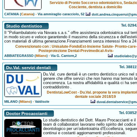
Servizio di Pronto Soccorso odontoiatrico, Sedazi
Cosciente, dentista a domicilio
CATANIA (
Catania
)
-
Via ammiraglio caracciolo, 52
dott.andrea.cinquerrui@gm
Tel. 029
Studio dentistico
Il "Poliambulatorio via Novara s.a.s." offre assistenza odontoiatrica sul terri
in modo sicuro e veloce garantendo il massimo della sicurezza e dell'estet
con materiali di ultima generazione.Finanziamenti senza interessi fino a 24
Convenzionato con : Unisalute-FondoEst-Insieme Salute- Pronto-care-
Posteprotezione Dental-Previmedical-Avis-
ABBIATEGRASSO (
Milano
)
-
Via G. Cantore,2
studiolabo@y
Tel. 3881
Du.Val. servizi dentali
Du.Val. cure dentali è un centro dentistico unico nel 
genere che offre servizi che non hanno mai temuto l
concorrenza. La nostra affidabilità e qualità ci ha se
contraddistinto .
DentistaLowCost - Du.Val. propone la vera implanto
dentale sociale 2018/19
MILANO (
Milano
)
-
Valdisole
duval.dentalservice@gm
Tel. 0385
Doctor Procaccianti
Lo studio dentistico del Dott. Mauro Procaccianti e il
team di collaboratori lavorano nello spirito del codice
deontologico per un’odontoiatria d’Eccellenza, segu
continui e costanti aggiornamenti professionali.