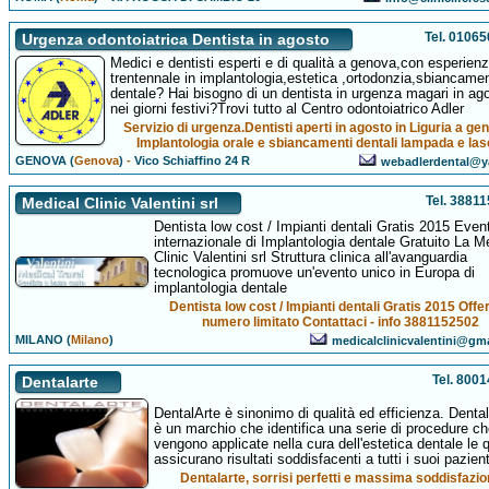
Tel. 0106
Urgenza odontoiatrica Dentista in agosto
Medici e dentisti esperti e di qualità a genova,con esperien
trentennale in implantologia,estetica ,ortodonzia,sbiancame
dentale? Hai bisogno di un dentista in urgenza magari in ag
nei giorni festivi?Trovi tutto al Centro odontoiatrico Adler
Servizio di urgenza.Dentisti aperti in agosto in Liguria a ge
Implantologia orale e sbiancamenti dentali lampada e las
GENOVA (
Genova
)
-
Vico Schiaffino 24 R
webadlerdental@y
Tel. 3881
Medical Clinic Valentini srl
Dentista low cost / Impianti dentali Gratis 2015 Even
internazionale di Implantologia dentale Gratuito La M
Clinic Valentini srl Struttura clinica all'avanguardia
tecnologica promuove un'evento unico in Europa di
implantologia dentale
Dentista low cost / Impianti dentali Gratis 2015 Offe
numero limitato Contattaci - info 3881152502
MILANO (
Milano
)
medicalclinicvalentini@gm
Tel. 800
Dentalarte
DentalArte è sinonimo di qualità ed efficienza. Dent
è un marchio che identifica una serie di procedure c
vengono applicate nella cura dell'estetica dentale le q
assicurano risultati soddisfacenti a tutti i suoi pazient
Dentalarte, sorrisi perfetti e massima soddisfazi