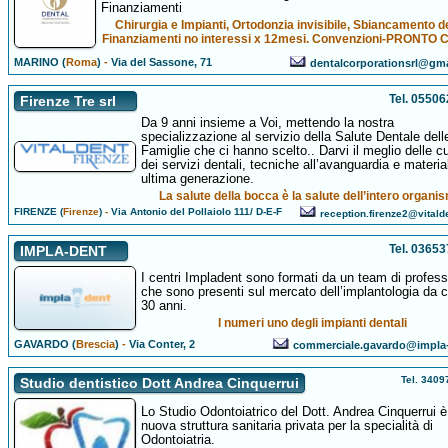
Finanziamenti
Chirurgia e Impianti, Ortodonzia invisibile, Sbiancamento de
Finanziamenti no interessi x 12mesi. Convenzioni-PRONTO 
MARINO (
Roma
)
-
Via del Sassone, 71
dentalcorporationsrl@gm
Tel. 0550
Firenze Tre srl
Da 9 anni insieme a Voi, mettendo la nostra
specializzazione al servizio della Salute Dentale dell
Famiglie che ci hanno scelto.. Darvi il meglio delle c
dei servizi dentali, tecniche all’avanguardia e material
ultima generazione.
La salute della bocca è la salute dell’intero organi
FIRENZE (
Firenze
)
-
Via Antonio del Pollaiolo 111/ D-E-F
reception.firenze2@vital
Tel. 0365
IMPLA-DENT
I centri Impladent sono formati da un team di professi
che sono presenti sul mercato dell’implantologia da c
30 anni.
I numeri uno degli impianti dentali
GAVARDO (
Brescia
)
-
Via Conter, 2
commerciale.gavardo@impla-
Tel. 340
Studio dentistico Dott Andrea Cinquerrui
Lo Studio Odontoiatrico del Dott. Andrea Cinquerrui 
nuova struttura sanitaria privata per la specialità di
Odontoiatria.