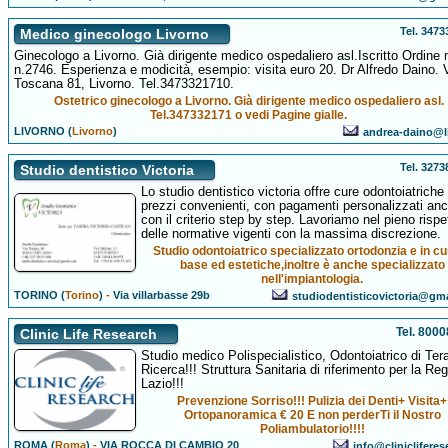
Tel. 347
Medico ginecologo Livorno
Ginecologo a Livorno. Già dirigente medico ospedaliero asl.Iscritto Ordine 
n.2746. Esperienza e modicità, esempio: visita euro 20. Dr Alfredo Daino. 
Toscana 81, Livorno. Tel.3473321710.
Ostetrico ginecologo a Livorno. Già dirigente medico ospedaliero asl.
Tel.347332171 o vedi Pagine gialle.
LIVORNO (
Livorno
)
andrea-daino@li
Tel. 327
Studio dentistico Victoria
Lo studio dentistico victoria offre cure odontoiatriche
prezzi convenienti, con pagamenti personalizzati an
con il criterio step by step. Lavoriamo nel pieno rispe
delle normative vigenti con la massima discrezione.
Studio odontoiatrico specializzato ortodonzia e in cu
base ed estetiche,inoltre è anche specializzato
nell'impiantologia.
TORINO (
Torino
)
-
Via villarbasse 29b
studiodentisticovictoria@gm
Tel. 800
Clinic Life Research
Studio medico Polispecialistico, Odontoiatrico di Ter
Ricerca!!! Struttura Sanitaria di riferimento per la Re
Lazio!!!
Prevenzione Sorriso!!! Pulizia dei Denti+ Visita+
Ortopanoramica € 20 E non perderTi il Nostro
Poliambulatorio!!!!
ROMA (
Roma
)
-
VIA ROCCA DI CAMBIO 20
info@clinicliferes