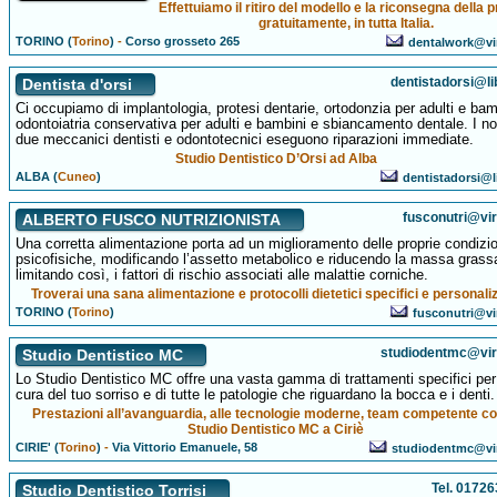
Effettuiamo il ritiro del modello e la riconsegna della p
gratuitamente, in tutta Italia.
TORINO (
Torino
)
-
Corso grosseto 265
dentalwork@virg
dentistadorsi@lib
Dentista d'orsi
Ci occupiamo di implantologia, protesi dentarie, ortodonzia per adulti e bam
odontoiatria conservativa per adulti e bambini e sbiancamento dentale. I no
due meccanici dentisti e odontotecnici eseguono riparazioni immediate.
Studio Dentistico D’Orsi ad Alba
ALBA (
Cuneo
)
dentistadorsi@li
fusconutri@virg
ALBERTO FUSCO NUTRIZIONISTA
Una corretta alimentazione porta ad un miglioramento delle proprie condizio
psicofisiche, modificando l’assetto metabolico e riducendo la massa grass
limitando così, i fattori di rischio associati alle malattie corniche.
Troverai una sana alimentazione e protocolli dietetici specifici e personaliz
TORINO (
Torino
)
fusconutri@vir
studiodentmc@virgi
Studio Dentistico MC
Lo Studio Dentistico MC offre una vasta gamma di trattamenti specifici per
cura del tuo sorriso e di tutte le patologie che riguardano la bocca e i denti.
Prestazioni all’avanguardia, alle tecnologie moderne, team competente co
Studio Dentistico MC a Ciriè
CIRIE' (
Torino
)
-
Via Vittorio Emanuele, 58
studiodentmc@virg
Tel. 0172
Studio Dentistico Torrisi