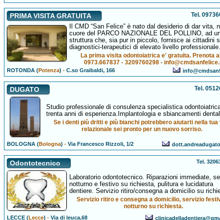
Tel. 0973
PRIMA VISITA GRATUITA
Il CMD “San Felice” è nato dal desiderio di dar vita, n
cuore del PARCO NAZIONALE DEL POLLINO, ad u
struttura che, sia pur in piccolo, fornisce ai cittadini s
diagnostici-terapeutici di elevato livello professionale
La prima visita odontoiatrica e' gratuita. Prenota a
0973.667837 - 3209760298 - info@cmdsanfelice.i
ROTONDA (
Potenza
)
-
C.so Graibaldi, 166
info@cmdsanfe
Tel. 051
DUGATO
Studio professionale di consulenza specialistica odontoiatric
trenta anni di esperienza.Implantologia e sbiancamenti dental
Se i denti più dritti e più bianchi potrebbero aiutarti nella tua 
relazionale sei pronto per un nuovo sorriso.
BOLOGNA (
Bologna
)
-
Via Francesco Rizzoli, 1/2
dott.andreadugato
Tel. 320
Odontotecnico
Laboratorio odontotecnico. Riparazioni immediate, se
notturno e festivo su richiesta, pulitura e lucidatura
dentiere. Servizio ritiro/consegna a domicilio su richi
Servizio ritiro e consegna a domicilio, servizio festi
notturno su richiesta.
LECCE (
Lecce
)
-
Via di leuca,68
clinicadelladentiera@gm