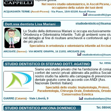
Nel nostro studio odontoiatrico, in Ascoli Piceno, 
occupiamo della salute dei tuoi denti
ACQUASANTA TERME (
Ascoli-Piceno
)
-
Via Piave, 10/A 63100 Ascoli Piceno
alessandro56@gm
studiodentistico@lisamari
Dott.ssa dentista Lisa Mariani
Lo Studio della dottoressa Mariani si occupa esclusivamente 
Ortodonzia e Odontoiatria Infantile. Tutti gli ambienti sono stu
nel dettaglio al fine di risultare amichevoli e confortevoli agli 
dei più piccoli.
Specialista in ortodonzia e odontoiatria infantile ad Arcisa
ARCISATE (
Varese
)
-
VIA MONTE GRAPPA, 16 21051 ARCISATE (VA)
studiodentistico@lisama
Tel. 095
STUDIO DENTISTICO DI STEFANO DOTT. AGATINO
Siamo uno studio privato ché ha l'ambizione di coniug
confort dei servizi privati abbinato alla politica Sociale
nostro studio ha aderito alla campagna di prevenzion
dentale gratuito come da accordo con ANDI (Ass.
Nazionale Dentisti Italiani)
Specialità dello studio: Implantologia, Protesi,
Paradontologia, Chirurgia Orale, Endodonzia, Ortodo
Conservativa Estetica
GIARRE (
Catania
)
-
Viale Libertà, 9
studiodistefano@hot
Tel. 0804
STUDIO DENTISTICO ANCONA DOMENICO