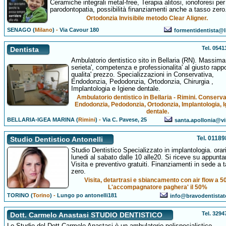
Ceramiche integrali metal-free, Terapia alitosi, ionoforesi per
parodontopatia, possibilità finanziamenti anche a tasso zero
Ortodonzia Invisibile metodo Clear Aligner.
SENAGO (
Milano
)
-
Via Cavour 180
formentidentista@li
Tel. 054
Dentista
Ambulatorio dentistico sito in Bellaria (RN). Massima
serieta', competenza e professionalita' al giusto rapp
qualita' prezzo. Specializzazioni in Conservativa,
Endodonzia, Pedodonzia, Ortodonzia, Chirurgia ,
Implantologia e Igiene dentale.
Ambulatorio dentistico in Bellaria - Rimini. Conserva
Endodonzia, Pedodonzia, Ortodonzia, Implantologia, I
dentale.
BELLARIA-IGEA MARINA (
Rimini
)
-
Via C. Pavese, 25
santa.apollonia@vir
Tel. 0118
Studio Dentistico Antonelli
Studio Dentistico Specializzato in implantologia. orari
lunedi al sabato dalle 10 alle20. Si riceve su appunt
Visita e preventivo gratuiti. Finanziamenti in sede a 
zero.
Visita, detartrasi e sbiancamento con air flow a 5
L'accompagnatore paghera' il 50%
TORINO (
Torino
)
-
Lungo po antonelli181
info@bravodentistato
Tel. 329
Dott. Carmelo Anastasi STUDIO DENTISTICO
Lo Studio del Dott.Carmelo Anastasi è un ambulatorio polispecialistico