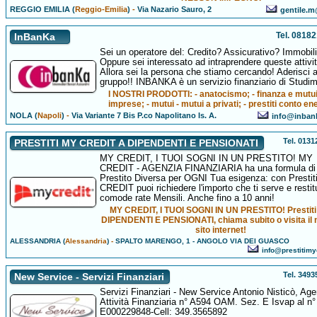
REGGIO EMILIA (
Reggio-Emilia
)
-
Via Nazario Sauro, 2
gentile.m@
Tel. 0818
InBanKa
Sei un operatore del: Credito? Assicurativo? Immobil
Oppure sei interessato ad intraprendere queste attivi
Allora sei la persona che stiamo cercando! Aderisci a
gruppo!! INBANKA è un servizio finanziario di Studi
I NOSTRI PRODOTTI: - anatocismo; - finanza e mutui
imprese; - mutui - mutui a privati; - prestiti conto en
NOLA (
Napoli
)
-
Via Variante 7 Bis P.co Napolitano Is. A.
info@inban
Tel. 013
PRESTITI MY CREDIT A DIPENDENTI E PENSIONATI
MY CREDIT, I TUOI SOGNI IN UN PRESTITO! MY
CREDIT - AGENZIA FINANZIARIA ha una formula di
Prestito Diversa per OGNI Tua esigenza: con Presti
CREDIT puoi richiedere l'importo che ti serve e restitu
comode rate Mensili. Anche fino a 10 anni!
MY CREDIT, I TUOI SOGNI IN UN PRESTITO! Prestiti
DIPENDENTI E PENSIONATI, chiama subito o visita il 
sito internet!
ALESSANDRIA (
Alessandria
)
-
SPALTO MARENGO, 1 - ANGOLO VIA DEI GUASCO
info@prestitimyc
Tel. 349
New Service - Servizi Finanziari
Servizi Finanziari - New Service Antonio Nisticò, Age
Attività Finanziaria n° A594 OAM. Sez. E Isvap al n°
E000229848-Cell: 349.3565892