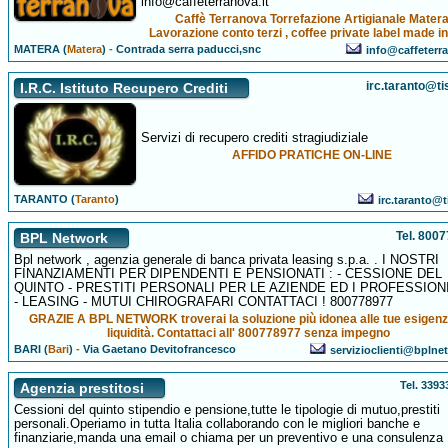
info@caffeterranova.it
Caffè Terranova Torrefazione Artigianale Mater
Lavorazione conto terzi , coffee private label made in
MATERA (
Matera
)
-
Contrada serra paducci,snc
info@caffeterra
irc.taranto@tis
I.R.C. Istituto Recupero Crediti
Servizi di recupero crediti stragiudiziale
AFFIDO PRATICHE ON-LINE
TARANTO (
Taranto
)
irc.taranto@ti
Tel. 800
BPL Network
Bpl network , agenzia generale di banca privata leasing s.p.a. . I NOSTRI
FINANZIAMENTI PER DIPENDENTI E PENSIONATI : - CESSIONE DEL
QUINTO - PRESTITI PERSONALI PER LE AZIENDE ED I PROFESSIONI
- LEASING - MUTUI CHIROGRAFARI CONTATTACI ! 800778977
GRAZIE A BPL NETWORK troverai la soluzione più idonea alle tue esigenz
liquidità. Contattaci all' 800778977 senza impegno
BARI (
Bari
)
-
Via Gaetano Devitofrancesco
servizioclienti@bplnet
Tel. 339
Agenzia prestitosi
Cessioni del quinto stipendio e pensione,tutte le tipologie di mutuo,prestiti
personali.Operiamo in tutta Italia collaborando con le migliori banche e
finanziarie,manda una email o chiama per un preventivo e una consulenza