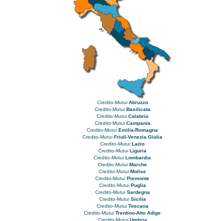
Credito-Mutui
Abruzzo
Credito-Mutui
Basilicata
Credito-Mutui
Calabria
Credito-Mutui
Campania
Credito-Mutui
Emilia-Romagna
Credito-Mutui
Friuli-Venezia Giulia
Credito-Mutui
Lazio
Credito-Mutui
Liguria
Credito-Mutui
Lombardia
Credito-Mutui
Marche
Credito-Mutui
Molise
Credito-Mutui
Piemonte
Credito-Mutui
Puglia
Credito-Mutui
Sardegna
Credito-Mutui
Sicilia
Credito-Mutui
Toscana
Credito-Mutui
Trentino-Alto Adige
Credito-Mutui
Umbria