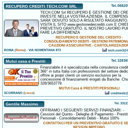
Tel. 0682
RECUPERO CREDITI TECH.COM SRL
TECH.COM Srl RECUPERO E GESTIONE DEI CRE
INVESTE NELLA VOSTRA AZIENDA. IL COMPEN
SARA' DOVUTO SOLO A RISULTATO RAGGIUNTO
VISITA IL SITO www.gestionedeicrediti.com E CHIE
PREVETIVO GRATUITO. IL NOSTRO LAVORO PU
FARE LA DIFFERENZA
RECUPERO E GESTIONE DEL CREDITO -
CONSOLIDAMENTO DEBITI - GESTIONI PATRIMONIA
CAUZIONI ASSICURATIVE - CARTOLARIZZAZION
ROMA (
Roma
)
-
VIA NOMENTANA 873
tech.com3@li
Tel. 3283
Mutui casa e Prestiti
Finanziabile.it è specializzata nella consulenza credit
366° in tutta Italia con professionisti del settore dedi
offrire ai propri clienti un servizio esclusivo per la
concessione di finanziamenti erogati da Banche. Chia
328/3653779.
MUTUI Casa & PRESTITI PERSONALI
SCORRANO (
Lecce
)
creditweb@a
Tel. 331
Gentile Massimo
OFFRIAMO I SEGUENTI SERVIZI FINANZIARI: -
Cessioni del Quinto - Deleghe di Pagamento - Prestit
Personali - Consolidamento Debiti - Mutui 100%
CONTATTACI PER UN PREVENTIVO GRATUITO E S
NESSUN IMPEGNO.