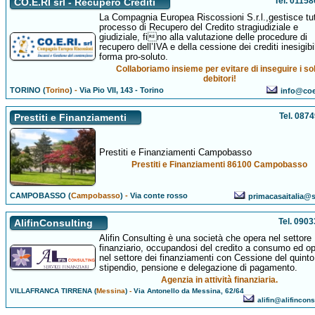
Tel. 0115
CO.E.RI srl - Recupero Crediti
La Compagnia Europea Riscossioni S.r.l.,gestisce tutt
processo di Recupero del Credito stragiudiziale e
giudiziale, fino alla valutazione delle procedure di
recupero dell’IVA e della cessione dei crediti inesigibil
forma pro-soluto.
Collaboriamo insieme per evitare di inseguire i sol
debitori!
TORINO (
Torino
)
-
Via Pio VII, 143 - Torino
info@coer
Tel. 087
Prestiti e Finanziamenti
Prestiti e Finanziamenti Campobasso
Prestiti e Finanziamenti 86100 Campobasso
CAMPOBASSO (
Campobasso
)
-
Via conte rosso
primacasaitalia@si
Tel. 090
AlifinConsulting
Alifin Consulting è una società che opera nel settore
finanziario, occupandosi del credito a consumo ed o
nel settore dei finanziamenti con Cessione del quinto
stipendio, pensione e delegazione di pagamento.
Agenzia in attività finanziaria.
VILLAFRANCA TIRRENA (
Messina
)
-
Via Antonello da Messina, 62/64
alifin@alifinconsu