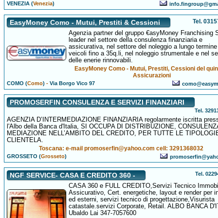
VENEZIA (
Venezia
)
info.fingroup@gm
Tel. 031
EasyMoney Como - Mutui, Prestiti & Cessioni
Agenzia partner del gruppo €asyMoney Franchising 
leader nel settore della consulenza finanziaria e
assicurativa, nel settore del noleggio a lungo termine
veicoli fino a 35q.li, nel noleggio strumentale e nel se
delle enerie rinnovabili.
EasyMoney Como - Mutui, Prestiti, Cessioni del qui
Assicurazioni
COMO (
Como
)
-
Via Borgo Vico 97
como@easymo
PROMOSERFIN CONSULENZA E SERVIZI FINANZIARI
Tel. 329
AGENZIA D’INTERMEDIAZIONE FINANZIARIA regolarmente iscritta pres
l'Albo della Banca d'Italia, SI OCCUPA DI DISTRIBUZIONE, CONSULENZ
MEDIAZIONE NELL’AMBITO DEL CREDITO, PER TUTTE LE TIPOLOGIE
CLIENTELA.
Toscana: e-mail promoserfin@yahoo.com cell: 3291368032
GROSSETO (
Grosseto
)
promoserfin@yah
Tel. 022
NGF SERVICE- CASA E CREDITO 360 -
CASA 360 e FULL CREDITO,Servizi Tecnico Immobil
Assicurativo, Cert. energetiche, layout e render per in
ed esterni, servizi tecnico di progettazione,Visurista
catastale.servizi Corporate, Retail. ALBO BANCA D'
Ubaldo Lai 347-7057600