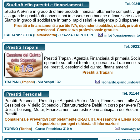
Tel. 093
StudioAlefin prestiti e finanziamenti
Studio AleFin è in grado di offrire prodotti finanziari altamente competitivi g
alla grande quantità di convenzioni in essere con banche e finanziarie nazio
Siamo in grado di soddisfare in tempi rapidissimi le esigenze più disparate.
Prestiti e finanziamenti a partite IVA, dipendenti pubblici, statali, privati 
pensionati. Consulenza profesisonale gratuita.
CALTANISSETTA (
Caltanissetta
)
-
PIAZZA TRENTO 19
info@cessionequinton
Tel. 092
Prestiti Trapani
Prestiti Trapani, Agenzia Finanziaria di primaria Soci
operante su tutto il territorio, operante a Trapani nel 
dei prestiti, cessionid del quinto, finanziamenti
Prestiti a Trapani
TRAPANI (
Trapani
)
-
Via Vespri 132
leonardo.gianquinto@li
Tel. 0114
Prestiti Personali
Prestiti Personali , Prestiti per Acquisto Auto e Moto, Finanziamenti alle A
Cessioni del V dello Stipendio , Ristrutturazione Debiti in corso per avere 
Unica, Leasing, Mutui, Finanziamenti con estinzione anticipata dei Vecchi
Prestiti
Consulenza e Preventivi completamente GRATUITI. Alessandra e Elena sono
Disposizione per ogni richiesta di informazioni
TORINO (
Torino
)
-
Corso Peschiera 310 A
sovima@sov