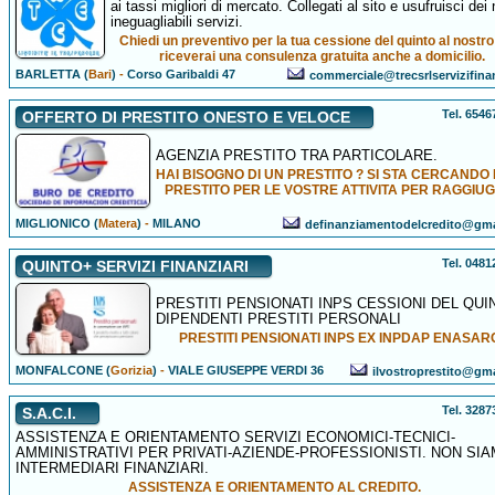
ai tassi migliori di mercato. Collegati al sito e usufruisci dei 
ineguagliabili servizi.
Chiedi un preventivo per la tua cessione del quinto al nostro 
riceverai una consulenza gratuita anche a domicilio.
BARLETTA (
Bari
)
-
Corso Garibaldi 47
commerciale@trecsrlservizifinanz
Tel. 654
OFFERTO DI PRESTITO ONESTO E VELOCE
AGENZIA PRESTITO TRA PARTICOLARE.
HAI BISOGNO DI UN PRESTITO ? SI STA CERCANDO 
PRESTITO PER LE VOSTRE ATTIVITA PER RAGGIUG
MIGLIONICO (
Matera
)
-
MILANO
definanziamentodelcredito@gm
Tel. 048
QUINTO+ SERVIZI FINANZIARI
PRESTITI PENSIONATI INPS CESSIONI DEL QUI
DIPENDENTI PRESTITI PERSONALI
PRESTITI PENSIONATI INPS EX INPDAP ENASA
MONFALCONE (
Gorizia
)
-
VIALE GIUSEPPE VERDI 36
ilvostroprestito@gm
Tel. 328
S.A.C.I.
ASSISTENZA E ORIENTAMENTO SERVIZI ECONOMICI-TECNICI-
AMMINISTRATIVI PER PRIVATI-AZIENDE-PROFESSIONISTI. NON SI
INTERMEDIARI FINANZIARI.
ASSISTENZA E ORIENTAMENTO AL CREDITO.