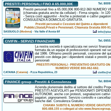
Tel. 800
PRESTITI PERSONALI FINO A 65.000,00€
Prestiti personali fino a 65.000,00€ 800-912-360 NUMERO
(chiamata gratuita anche da cellulari) - Firma singola - In 12
- Senza costi aggiuntivi - Anche a protestati e cattivi pagatori.
CONSULENZA A DOMICILIO GRATUITA.
Prestiti personali e Cessioni del Quinto a dipendenti
Pubblici,Statali,Privati e Pensionati. Chiamata Gratuita 800-9
SASSUOLO (
Modena
)
-
Via Valle d'Aosta 6/f
info@piucr
Tel. 095
CIVIFIN - SERVIZI FINANZIARI
La nostra società è specializzata nei servizi finanziari
formata da un equipe di professionisti operanti nel se
dal 1986. Offriamo prestiti personali, cessione del qu
prestiti con delega per i dipendenti statali e prestiti pe
pensionati
PRESTITI PERSONALI - PREVENTIVO GRATUITO ON 
NUMERO VERDE 800-062-682.
CATANIA (
Catania
)
-
P.zza Repubblica, 23
civifin@vir
Tel. 800
FINANCE group - Prestiti & Consulenza
Azienda pluriennale dedita al settore del credito Pro
PRESTITI AGEVOLATI per PENSIONATI DIPENDEN
AUTONOMI, anche con protesti, segnalazioni cattivi
pagatori, pignoramenti. Servizio controllo e cancella
banche dati. Consulenza Gratuita
CHIAMA SUBITO IL NUMERO VERDE GRATUIT
800.488.155 o collegati al sito www.financegroup.