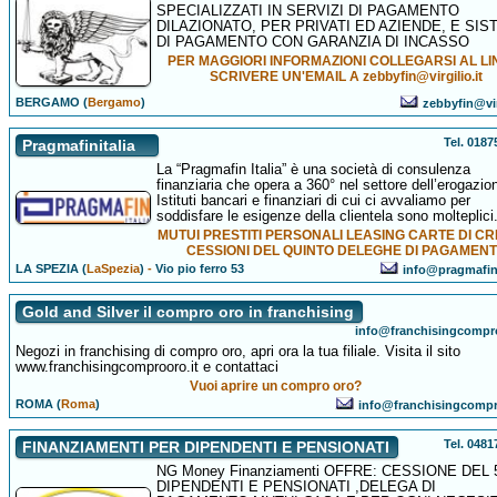
SPECIALIZZATI IN SERVIZI DI PAGAMENTO
DILAZIONATO, PER PRIVATI ED AZIENDE, E SIS
DI PAGAMENTO CON GARANZIA DI INCASSO
PER MAGGIORI INFORMAZIONI COLLEGARSI AL LI
SCRIVERE UN'EMAIL A zebbyfin@virgilio.it
BERGAMO (
Bergamo
)
zebbyfin@vir
Tel. 018
Pragmafinitalia
La “Pragmafin Italia” è una società di consulenza
finanziaria che opera a 360° nel settore dell’erogazion
Istituti bancari e finanziari di cui ci avvaliamo per
soddisfare le esigenze della clientela sono molteplici
MUTUI PRESTITI PERSONALI LEASING CARTE DI CR
CESSIONI DEL QUINTO DELEGHE DI PAGAMEN
LA SPEZIA (
LaSpezia
)
-
Vio pio ferro 53
info@pragmafinit
Gold and Silver il compro oro in franchising
info@franchisingcompro
Negozi in franchising di compro oro, apri ora la tua filiale. Visita il sito
www.franchisingcomprooro.it e contattaci
Vuoi aprire un compro oro?
ROMA (
Roma
)
info@franchisingcompr
Tel. 048
FINANZIAMENTI PER DIPENDENTI E PENSIONATI
NG Money Finanziamenti OFFRE: CESSIONE DEL 
DIPENDENTI E PENSIONATI ,DELEGA DI