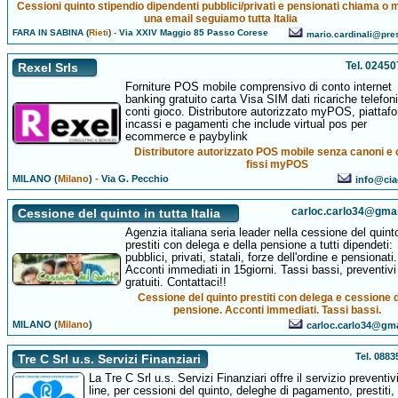
Cessioni quinto stipendio dipendenti pubblici/privati e pensionati chiama o
una email seguiamo tutta Italia
FARA IN SABINA (
Rieti
)
-
Via XXIV Maggio 85 Passo Corese
mario.cardinali@prest
Tel. 0245
Rexel Srls
Forniture POS mobile comprensivo di conto internet
banking gratuito carta Visa SIM dati ricariche telefon
conti gioco. Distributore autorizzato myPOS, piattaf
incassi e pagamenti che include virtual pos per
ecommerce e paybylink
Distributore autorizzato POS mobile senza canoni e 
fissi myPOS
MILANO (
Milano
)
-
Via G. Pecchio
info@cia
carloc.carlo34@gma
Cessione del quinto in tutta Italia
Agenzia italiana seria leader nella cessione del quint
prestiti con delega e della pensione a tutti dipendeti:
pubblici, privati, statali, forze dell'ordine e pensionati.
Acconti immediati in 15giorni. Tassi bassi, preventivi
gratuiti. Contattaci!!
Cessione del quinto prestiti con delega e cessione d
pensione. Acconti immediati. Tassi bassi.
MILANO (
Milano
)
carloc.carlo34@gm
Tel. 088
Tre C Srl u.s. Servizi Finanziari
La Tre C Srl u.s. Servizi Finanziari offre il servizio preventiv
line, per cessioni del quinto, deleghe di pagamento, prestiti,