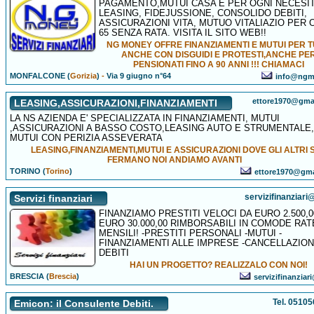
PAGAMENTO,MUTUI CASA E PER OGNI NECESIT
LEASING, FIDEJUSSIONE, CONSOLIDO DEBITI,
ASSICURAZIONI VITA, MUTUO VITALIAZIO PER 
65 SENZA RATA. VISITA IL SITO WEB!!
NG MONEY OFFRE FINANZIAMENTI E MUTUI PER T
ANCHE CON DISGUIDI E PROTESTI,ANCHE PE
PENSIONATI FINO A 90 ANNI !!! CHIAMACI
MONFALCONE (
Gorizia
)
-
Via 9 giugno n°64
info@ngmo
ettore1970@gma
LEASING,ASSICURAZIONI,FINANZIAMENTI
LA NS AZIENDA E' SPECIALIZZATA IN FINANZIAMENTI, MUTUI
,ASSICURAZIONI A BASSO COSTO,LEASING AUTO E STRUMENTALE,
MUTUI CON PERIZIA ASSEVERATA
LEASING,FINANZIAMENTI,MUTUI E ASSICURAZIONI DOVE GLI ALTRI S
FERMANO NOI ANDIAMO AVANTI
TORINO (
Torino
)
ettore1970@gma
servizifinanziari@
Servizi finanziari
FINANZIAMO PRESTITI VELOCI DA EURO 2.500,0
EURO 30.000,00 RIMBORSABILI IN COMODE RAT
MENSILI! -PRESTITI PERSONALI -MUTUI -
FINANZIAMENTI ALLE IMPRESE -CANCELLAZIO
DEBITI
HAI UN PROGETTO? REALIZZALO CON NOI!
BRESCIA (
Brescia
)
servizifinanziari
Tel. 0510
Emicon: il Consulente Debiti.