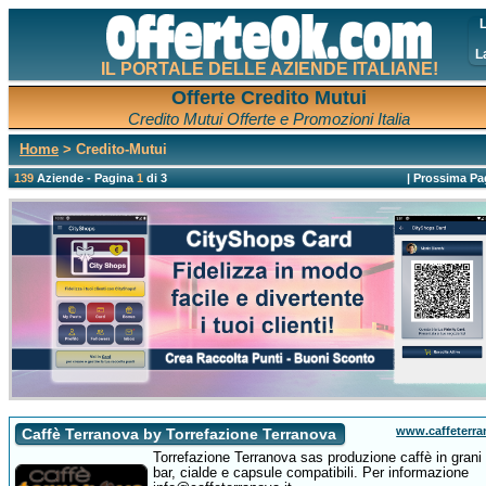
L
L
IL PORTALE DELLE AZIENDE ITALIANE!
Offerte Credito Mutui
Credito Mutui Offerte e Promozioni Italia
Home
> Credito-Mutui
139
Aziende - Pagina
1
di 3
|
Prossima Pa
www.caffeterra
Caffè Terranova by Torrefazione Terranova
Torrefazione Terranova sas produzione caffè in grani
bar, cialde e capsule compatibili. Per informazione