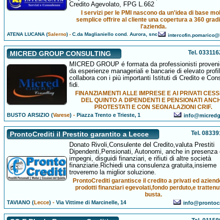
Credito Agevolato, FPG L.662
I servizi per le PMI nascono da un'idea di base mo
semplice offrire al cliente una copertura a 360 gradi
l'azienda.
ATENA LUCANA (
Salerno
)
-
C.da Maglianiello cond. Aurora, snc
intercofin.pomarico@l
Tel. 03311
MICRED GROUP CONSULTING
MICRED GROUP é formata da professionisti proveni
da esperienze manageriali e bancarie di elevato profi
collabora con i più importanti Istituti di Credito e Con
fidi.
FINANZIAMENTI ALLE IMPRESE E AI PRIVATI CESS
DEL QUINTO A DIPENDENTI E PENSIONATI ANC
PROTESTATI E CON SEGNALAZIONI CRIF.
BUSTO ARSIZIO (
Varese
)
-
Piazza Trento e Trieste, 1
info@micredg
Tel. 0833
ProntoCrediti il Prestito garantito a Lecce
Donato Rivoli,Consulente del Credito,valuta Prestiti
Dipendenti,Pensionati, Autonomi, anche in presenza di
impegni, disguidi finanziari, e rifiuti di altre società
finanziarie.Richiedi una consulenza gratuita,insieme
troveremo la miglior soluzione.
ProntoCrediti garantisce il credito a privati ed azien
prodotti finanziari egevolati,fondo perduto,e trattenu
busta.
TAVIANO (
Lecce
)
-
Via Vittime di Marcinelle, 14
info@prontocre