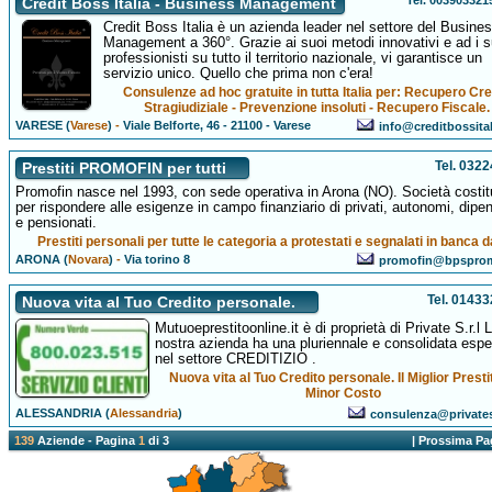
Tel. 003903321
Credit Boss Italia - Business Management
Credit Boss Italia è un azienda leader nel settore del Busine
Management a 360°. Grazie ai suoi metodi innovativi e ad i s
professionisti su tutto il territorio nazionale, vi garantisce un
servizio unico. Quello che prima non c'era!
Consulenze ad hoc gratuite in tutta Italia per: Recupero Cre
Stragiudiziale - Prevenzione insoluti - Recupero Fiscale.
VARESE (
Varese
)
-
Viale Belforte, 46 - 21100 - Varese
info@creditbossita
Tel. 032
Prestiti PROMOFIN per tutti
Promofin nasce nel 1993, con sede operativa in Arona (NO). Società costit
per rispondere alle esigenze in campo finanziario di privati, autonomi, dipe
e pensionati.
Prestiti personali per tutte le categoria a protestati e segnalati in banca da
ARONA (
Novara
)
-
Via torino 8
promofin@bpspromo
Tel. 0143
Nuova vita al Tuo Credito personale.
Mutuoeprestitoonline.it è di proprietà di Private S.r.l 
nostra azienda ha una pluriennale e consolidata espe
nel settore CREDITIZIO .
Nuova vita al Tuo Credito personale. Il Miglior Presti
Minor Costo
ALESSANDRIA (
Alessandria
)
consulenza@private
139
Aziende - Pagina
1
di 3
|
Prossima Pa