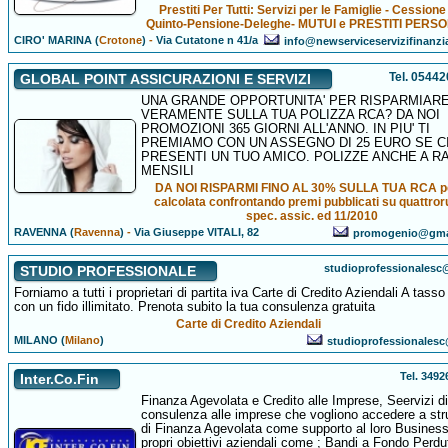
Prestiti Per Tutti: Servizi per le Famiglie - Cessione
Quinto-Pensione-Deleghe- MUTUI e PRESTITI PERSO
CIRO' MARINA (
Crotone
)
-
Via Cutatone n 41/a
info@newserviceservizifinanzi
Tel. 0544
GLOBAL POINT ASSICURAZIONI E SERVIZI
UNA GRANDE OPPORTUNITA' PER RISPARMIAR
VERAMENTE SULLA TUA POLIZZA RCA? DA NOI
PROMOZIONI 365 GIORNI ALL'ANNO. IN PIU' TI
PREMIAMO CON UN ASSEGNO DI 25 EURO SE C
PRESENTI UN TUO AMICO. POLIZZE ANCHE A R
MENSILI
DA NOI RISPARMI FINO AL 30% SULLA TUA RCA p
calcolata confrontando premi pubblicati su quattror
spec. assic. ed 11/2010
RAVENNA (
Ravenna
)
-
Via Giuseppe VITALI, 82
promogenio@gma
studioprofessionalesc@
STUDIO PROFESSIONALE
Forniamo a tutti i proprietari di partita iva Carte di Credito Aziendali A tass
con un fido illimitato. Prenota subito la tua consulenza gratuita
Carte di Credito Aziendali
MILANO (
Milano
)
studioprofessionalesc@
Tel. 349
Inter.Co.Fin
Finanza Agevolata e Credito alle Imprese, Seervizi di
consulenza alle imprese che vogliono accedere a str
di Finanza Agevolata come supporto al loro Business
propri obiettivi aziendali come ; Bandi a Fondo Perdu