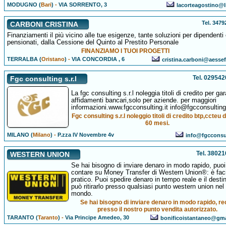
MODUGNO (
Bari
)
-
VIA SORRENTO, 3
lacorteagostino@li
Tel. 347
CARBONI CRISTINA
Finanziamenti il più vicino alle tue esigenze, tante soluzioni per dipendenti
pensionati, dalla Cessione del Quinto al Prestito Personale
FINANZIAMO I TUOI PROGETTI
TERRALBA (
Oristano
)
-
VIA CONCORDIA , 6
cristina.carboni@aesse
Tel. 02954
Fgc consulting s.r.l
La fgc consulting s.r.l noleggia titoli di credito per ga
affidamenti bancari,solo per aziende. per maggiori
informazioni.www.fgcconsulting.it info@fgcconsulting.
Fgc consulting s.r.l noleggio titoli di credito btp,ccteu 
60 mesi.
MILANO (
Milano
)
-
P.zza IV Novembre 4v
info@fgcconsul
Tel. 3802
WESTERN UNION
Se hai bisogno di inviare denaro in modo rapido, puoi
contare su Money Transfer di Western Union®: è faci
pratico. Puoi spedire denaro in tempo reale e il destin
può ritirarlo presso qualsiasi punto western union nel
mondo.
Se hai bisogno di inviare denaro in modo rapido, re
presso il nostro punto vendita autorizzato.
TARANTO (
Taranto
)
-
Via Principe Amedeo, 30
bonificoistantaneo@gm