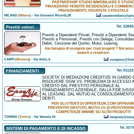
PARTNERSHIP STUDIO IMMOBILIARE E STUDI
FINANZIARIO VENDITE RESIDENZIALI E COMMERCI
FINANZIAMENTI, VISURISTA CATASTALE
MILANO (
Milano
)
-
Via Giovanni Ricordi,28
casaresmilano@gma
Tel. 3284
Prestiti veloci
Prestiti a Dipendenti Privati, Prestiti a Dipendenti Stat
Prestiti a Pensionati, Prestiti con Delega, Consolida
Debiti, Cessione del Quinto, Mutui, Leasing.
Hai bisogno di ossigeno per i tuoi progetti ? Noi pos
aiutarti a respirare.
CARPI (
Modena
)
-
Via Volta, 6
ossigeno@finbr
Tel. 0112
FINANZIAMENTI
SOCIETA' DI MEDIAZIONI CREDITIZE IN GARDO 
RISOLVERE OGNI VS. PROBLEMA DI ACCESSO 
CREDITO DAL PRESTITO PERSONALE AL
FINANZIAMENTO AZIENDALE, DALLA FIDEJUSS
AL LEASING, DAL MUTUO AL CONSOLIDAMENTO
DEBITI.
PER GLI UTENTI DI OFFERTEOK.COM OFFRIAM
PREVENTIVI GRATUITI, MUTUI 1% DI PROVVIGIONI
COMPETENZE MINIME SU ALTRI PRODOTTI
TORINO (
Torino
)
-
Via Venaria 24
bergesio@easyli
Tel. 327
SISTEMI DI PAGAMENTO E DI INCASSO