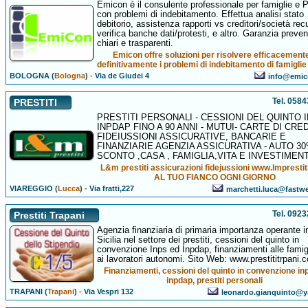
Emicon è il consulente professionale per famiglie e 
con problemi di indebitamento. Effettua analisi stato
debitorio, assistenza rapporti vs creditori/società rec
verifica banche dati/protesti, e altro. Garanzia preven
chiari e trasparenti.
Emicon offre soluzioni per risolvere efficacement
definitivamente i problemi di indebitamento di famiglie
BOLOGNA (
Bologna
)
-
Via de Giudei 4
info@emico
Tel. 058
PRESTITI
PRESTITI PERSONALI - CESSIONI DEL QUINTO 
INPDAP FINO A 90 ANNI - MUTUI- CARTE DI CRED
FIDEIUSSIONI ASSICURATIVE, BANCARIE E
FINANZIARIE AGENZIA ASSICURATIVA - AUTO 30
SCONTO ,CASA , FAMIGLIA,VITA E INVESTIMENT
L&m prestiti assicurazioni fidejussioni www.lmpresti
AL TUO FIANCO OGNI GIORNO
VIAREGGIO (
Lucca
)
-
Via fratti,227
marchetti.luca@fastwe
Tel. 092
Prestiti Trapani
Agenzia finanziaria di primaria importanza operante i
Sicilia nel settore dei prestiti, cessioni del quinto in
convenzione Inps ed Inpdap, finanziamenti alle famig
ai lavoratori autonomi. Sito Web: www.prestititrpani.
Finanziamenti, cessioni del quinto in convenzione in
inpdap, prestiti personali
TRAPANI (
Trapani
)
-
Via Vespri 132
leonardo.gianquinto@y