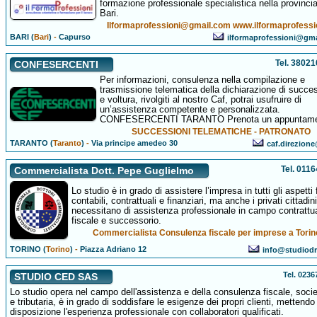
formazione professionale specialistica nella provincia
Bari.
Ilformaprofessioni@gmail.com www.ilformaprofessio
BARI (
Bari
)
-
Capurso
ilformaprofessioni@gm
Tel. 3802
CONFESERCENTI
Per informazioni, consulenza nella compilazione e
trasmissione telematica della dichiarazione di succe
e voltura, rivolgiti al nostro Caf, potrai usufruire di
un’assistenza competente e personalizzata.
CONFESERCENTI TARANTO Prenota un appuntame
SUCCESSIONI TELEMATICHE - PATRONATO
TARANTO (
Taranto
)
-
Via principe amedeo 30
caf.direzione
Tel. 011
Commercialista Dott. Pepe Guglielmo
Lo studio è in grado di assistere l’impresa in tutti gli aspetti f
contabili, contrattuali e finanziari, ma anche i privati cittadin
necessitano di assistenza professionale in campo contrattu
fiscale e successorio.
Commercialista Consulenza fiscale per imprese a Torin
TORINO (
Torino
)
-
Piazza Adriano 12
info@studiodr
Tel. 023
STUDIO CED SAS
Lo studio opera nel campo dell'assistenza e della consulenza fiscale, socie
e tributaria, è in grado di soddisfare le esigenze dei propri clienti, mettendo
disposizione l'esperienza professionale con collaboratori qualificati.