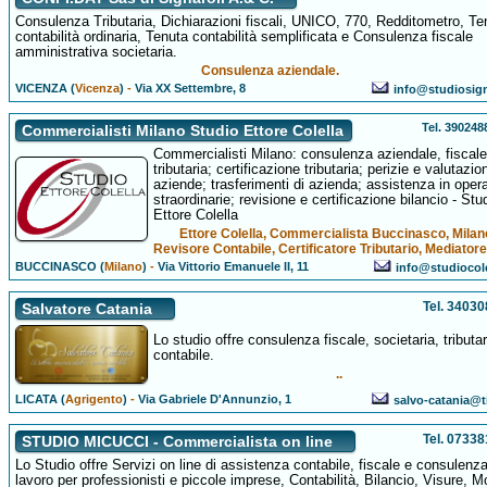
Consulenza Tributaria, Dichiarazioni fiscali, UNICO, 770, Redditometro, Te
contabilità ordinaria, Tenuta contabilità semplificata e Consulenza fiscale
amministrativa societaria.
Consulenza aziendale.
VICENZA (
Vicenza
)
-
Via XX Settembre, 8
info@studiosigna
Tel. 39024
Commercialisti Milano Studio Ettore Colella
Commercialisti Milano: consulenza aziendale, fiscal
tributaria; certificazione tributaria; perizie e valutazion
aziende; trasferimenti di azienda; assistenza in oper
straordinarie; revisione e certificazione bilancio - Stu
Ettore Colella
Ettore Colella, Commercialista Buccinasco, Milan
Revisore Contabile, Certificatore Tributario, Mediatore
BUCCINASCO (
Milano
)
-
Via Vittorio Emanuele II, 11
info@studiocole
Tel. 3403
Salvatore Catania
Lo studio offre consulenza fiscale, societaria, tributar
contabile.
..
LICATA (
Agrigento
)
-
Via Gabriele D'Annunzio, 1
salvo-catania@ti
Tel. 0733
STUDIO MICUCCI - Commercialista on line
Lo Studio offre Servizi on line di assistenza contabile, fiscale e consulenza
lavoro per professionisti e piccole imprese, Contabilità, Bilancio, Visure, M