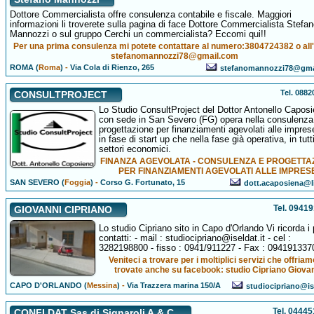
Dottore Commercialista offre consulenza contabile e fiscale. Maggiori
informazioni li troverete sulla pagina di face Dottore Commercialista Stefa
Mannozzi o sul gruppo Cerchi un commercialista? Eccomi qui!!
Per una prima consulenza mi potete contattare al numero:3804724382 o all
stefanomannozzi78@gmail.com
ROMA (
Roma
)
-
Via Cola di Rienzo, 265
stefanomannozzi78@gma
Tel. 088
CONSULTPROJECT
Lo Studio ConsultProject del Dottor Antonello Capos
con sede in San Severo (FG) opera nella consulenza
progettazione per finanziamenti agevolati alle impres
in fase di start up che nella fase già operativa, in tutti
settori economici.
FINANZA AGEVOLATA - CONSULENZA E PROGETTA
PER FINANZIAMENTI AGEVOLATI ALLE IMPRES
SAN SEVERO (
Foggia
)
-
Corso G. Fortunato, 15
dott.acaposiena@li
Tel. 0941
GIOVANNI CIPRIANO
Lo studio Cipriano sito in Capo d'Orlando Vi ricorda i 
contatti: - mail : studiocipriano@iseldat.it - cel :
3282198800 - fisso : 0941/911227 - Fax : 094191337
Veniteci a trovare per i moltiplici servizi che offriam
trovate anche su facebook: studio Cipriano Giova
CAPO D'ORLANDO (
Messina
)
-
Via Trazzera marina 150/A
studiocipriano@ise
Tel. 0444
CONFI.DAT Sas di Signaroli A.& C.