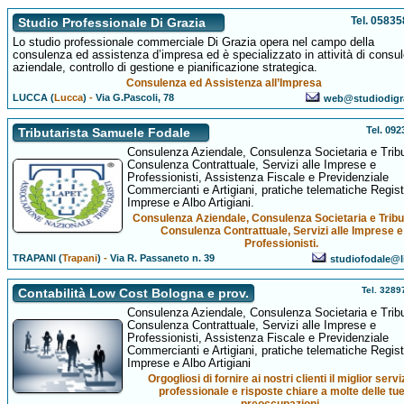
Tel. 0583
Studio Professionale Di Grazia
Lo studio professionale commerciale Di Grazia opera nel campo della
consulenza ed assistenza d’impresa ed è specializzato in attività di consu
aziendale, controllo di gestione e pianificazione strategica.
Consulenza ed Assistenza all’Impresa
LUCCA (
Lucca
)
-
Via G.Pascoli, 78
web@studiodigr
Tel. 09
Tributarista Samuele Fodale
Consulenza Aziendale, Consulenza Societaria e Tribu
Consulenza Contrattuale, Servizi alle Imprese e
Professionisti, Assistenza Fiscale e Previdenziale
Commercianti e Artigiani, pratiche telematiche Regist
Imprese e Albo Artigiani.
Consulenza Aziendale, Consulenza Societaria e Tribu
Consulenza Contrattuale, Servizi alle Imprese e
Professionisti.
TRAPANI (
Trapani
)
-
Via R. Passaneto n. 39
studiofodale@li
Tel. 328
Contabilità Low Cost Bologna e prov.
Consulenza Aziendale, Consulenza Societaria e Tribu
Consulenza Contrattuale, Servizi alle Imprese e
Professionisti, Assistenza Fiscale e Previdenziale
Commercianti e Artigiani, pratiche telematiche Regist
Imprese e Albo Artigiani
Orgogliosi di fornire ai nostri clienti il miglior servi
professionale e risposte chiare a molte delle tu