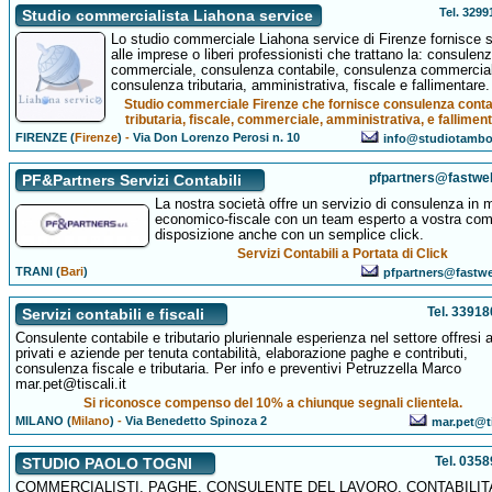
Tel. 329
Studio commercialista Liahona service
Lo studio commerciale Liahona service di Firenze fornisce s
alle imprese o liberi professionisti che trattano la: consulen
commerciale, consulenza contabile, consulenza commercia
consulenza tributaria, amministrativa, fiscale e fallimentare.
Studio commerciale Firenze che fornisce consulenza conta
tributaria, fiscale, commerciale, amministrativa, e fallimen
FIRENZE (
Firenze
)
-
Via Don Lorenzo Perosi n. 10
info@studiotambo
pfpartners@fastweb
PF&Partners Servizi Contabili
La nostra società offre un servizio di consulenza in 
economico-fiscale con un team esperto a vostra com
disposizione anche con un semplice click.
Servizi Contabili a Portata di Click
TRANI (
Bari
)
pfpartners@fastwe
Tel. 3391
Servizi contabili e fiscali
Consulente contabile e tributario pluriennale esperienza nel settore offresi 
privati e aziende per tenuta contabilità, elaborazione paghe e contributi,
consulenza fiscale e tributaria. Per info e preventivi Petruzzella Marco
mar.pet@tiscali.it
Si riconosce compenso del 10% a chiunque segnali clientela.
MILANO (
Milano
)
-
Via Benedetto Spinoza 2
mar.pet@ti
Tel. 035
STUDIO PAOLO TOGNI
COMMERCIALISTI, PAGHE, CONSULENTE DEL LAVORO, CONTABILITA