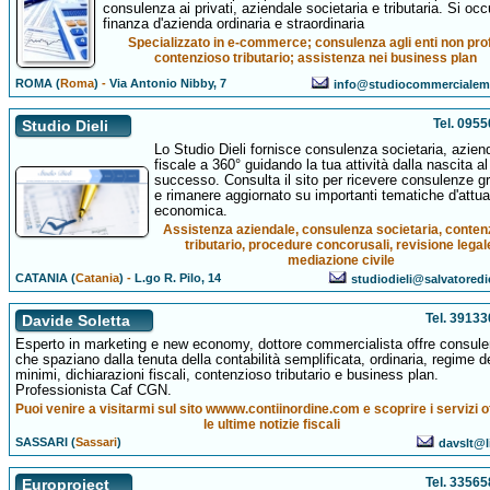
consulenza ai privati, aziendale societaria e tributaria. Si occ
finanza d'azienda ordinaria e straordinaria
Specializzato in e-commerce; consulenza agli enti non prof
contenzioso tributario; assistenza nei business plan
ROMA (
Roma
)
-
Via Antonio Nibby, 7
info@studiocommercialemi
Tel. 095
Studio Dieli
Lo Studio Dieli fornisce consulenza societaria, azien
fiscale a 360° guidando la tua attività dalla nascita al
successo. Consulta il sito per ricevere consulenze gr
e rimanere aggiornato su importanti tematiche d'attual
economica.
Assistenza aziendale, consulenza societaria, conten
tributario, procedure concorusali, revisione legal
mediazione civile
CATANIA (
Catania
)
-
L.go R. Pilo, 14
studiodieli@salvatoredi
Tel. 3913
Davide Soletta
Esperto in marketing e new economy, dottore commercialista offre consul
che spaziano dalla tenuta della contabilità semplificata, ordinaria, regime d
minimi, dichiarazioni fiscali, contenzioso tributario e business plan.
Professionista Caf CGN.
Puoi venire a visitarmi sul sito wwww.contiinordine.com e scoprire i servizi of
le ultime notizie fiscali
SASSARI (
Sassari
)
davslt@li
Tel. 3356
Europroject