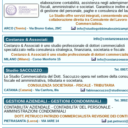
elaborazione contabilità, assistenza negli adempimen
fiscali, amministrativi e societari. Garantisce inoltre a
di gestione del personale, paghe e consulenza del la
Lo Studio offre servizi integrati, consentendo un
collaborazione diretta tra Consulente del Lavoro
Commercialista.
ARCO (
Trento
)
-
Via Bruno Galas, 29/C
info@studiogobbimalossinizampic
info@costanzoeassoci
Costanzo & Associati
Costanzo & Associati è uno studio professionale di dottori commercialisti
specializzato nella consulenza strategica, finanziaria, societaria e fiscale.
Costanzo & Associati è uno studio professionale di dottori commercialist
MILANO (
Milano
)
-
Corso Monforte 15
info@costanzoeassoc
Tel. 095
Studio SACCUZZO
Lo Studio Commercialista del Dott. Saccuzzo opera nel settore della cons
fiscale ed amministrativa, tributaria e societaria.
CONSULENZA SOCIETARIA - FISCALE - TRIBUTARIA
CATANIA (
Catania
)
-
Via Canfora, 8/a
fabiosaccuzzo@studiosacc
Tel. 389
GESTIONI AZIENDALI - GESTIONI CONDOMINIALI
CONTABILITA' AZIENDALE - CONTABILITA' DEL PERSONALE -
AMMINISTRAZIONI CONDOMINIALI
DOTT. PETRUCCI PATRIZIO COMMERCIALISTA REVISORE DEI CONTI
PIETRASANTA (
Lucca
)
-
VIA IARE 14
pat.petrucci@