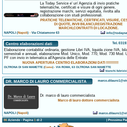
La Today Service e' un' Agenzia di invio pratiche
telematiche, certificati e visure di ogni genere,
registrazione marchi, servizi equitalia, rivolta alla
collaborazione con studi professionali.
PRATICHE TELEMATICHE, CERTIFICATI, VISURE, CE
DI QUOTE, INVII BILANCI,REGISTRAZIONE
MARCHI,CONTRATTI DI LOCAZIONE.
NAPOLI (
Napoli
)
-
Via Chiatamone 63
info@todayser
Tel. 031
Centro elaborazioni dati
Elaborazione contabilita' ordinaria, gestione Libri IVA, liquida zione IVA, bil
semestrali e annuali, elaborazione Mod. Unico, Mod. 770, Mod. 730 Mod. 
PF con invio in telematica all'Agenzia delle Entrate
NUOVA APERTURA CENTRO ELABORAZIONI DATI !!!!!!!!!!!
OLTRONA DI SAN MAMETTE (
Como
)
-
VIA ROMA, 63 OLTRONA SAN MAMETTE
bianchi.fabrizio
marco.dilauro1@virg
DR. MARCO DI LAURO COMMERCIALISTA
Dr. marco di lauro commercialista
Marco di lauro dottore commercialista
NAPOLI (
Napoli
)
marco.dilauro1@virg
86
Aziende - Pagina
1
di 2
|
Prossima Pa