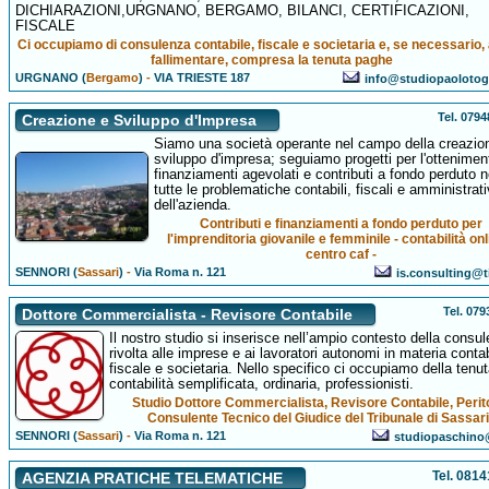
DICHIARAZIONI,URGNANO, BERGAMO, BILANCI, CERTIFICAZIONI,
FISCALE
Ci occupiamo di consulenza contabile, fiscale e societaria e, se necessario,
fallimentare, compresa la tenuta paghe
URGNANO (
Bergamo
)
-
VIA TRIESTE 187
info@studiopaoloto
Tel. 079
Creazione e Sviluppo d'Impresa
Siamo una società operante nel campo della creazio
sviluppo d'impresa; seguiamo progetti per l'ottenimen
finanziamenti agevolati e contributi a fondo perduto 
tutte le problematiche contabili, fiscali e amministrat
dell'azienda.
Contributi e finanziamenti a fondo perduto per
l'imprenditoria giovanile e femminile - contabilità onl
centro caf -
SENNORI (
Sassari
)
-
Via Roma n. 121
is.consulting@ti
Tel. 07
Dottore Commercialista - Revisore Contabile
Il nostro studio si inserisce nell’ampio contesto della consu
rivolta alle imprese e ai lavoratori autonomi in materia contab
fiscale e societaria. Nello specifico ci occupiamo della tenut
contabilità semplificata, ordinaria, professionisti.
Studio Dottore Commercialista, Revisore Contabile, Perit
Consulente Tecnico del Giudice del Tribunale di Sassar
SENNORI (
Sassari
)
-
Via Roma n. 121
studiopaschino
Tel. 081
AGENZIA PRATICHE TELEMATICHE