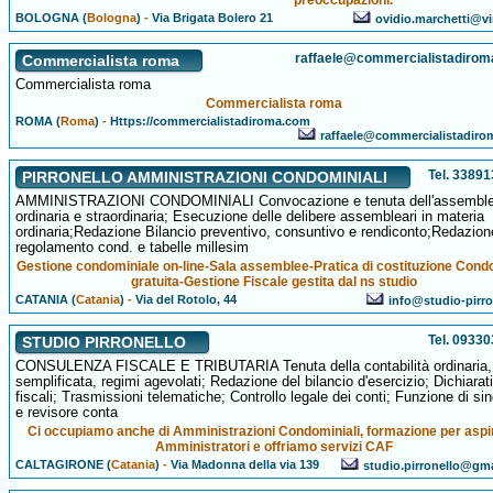
preoccupazioni.
BOLOGNA (
Bologna
)
-
Via Brigata Bolero 21
ovidio.marchetti@vir
raffaele@commercialistadiro
Commercialista roma
Commercialista roma
Commercialista roma
ROMA (
Roma
)
-
Https://commercialistadiroma.com
raffaele@commercialistadir
Tel. 3389
PIRRONELLO AMMINISTRAZIONI CONDOMINIALI
AMMINISTRAZIONI CONDOMINIALI Convocazione e tenuta dell'assembl
ordinaria e straordinaria; Esecuzione delle delibere assembleari in materia
ordinaria;Redazione Bilancio preventivo, consuntivo e rendiconto;Redazion
regolamento cond. e tabelle millesim
Gestione condominiale on-line-Sala assemblee-Pratica di costituzione Cond
gratuita-Gestione Fiscale gestita dal ns studio
CATANIA (
Catania
)
-
Via del Rotolo, 44
info@studio-pirron
Tel. 0933
STUDIO PIRRONELLO
CONSULENZA FISCALE E TRIBUTARIA Tenuta della contabilità ordinaria,
semplificata, regimi agevolati; Redazione del bilancio d'esercizio; Dichiarati
fiscali; Trasmissioni telematiche; Controllo legale dei conti; Funzione di si
e revisore conta
Ci occupiamo anche di Amministrazioni Condominiali, formazione per aspi
Amministratori e offriamo servizi CAF
CALTAGIRONE (
Catania
)
-
Via Madonna della via 139
studio.pirronello@gm