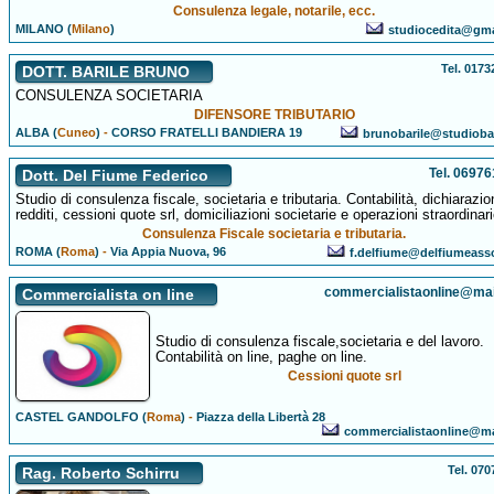
Consulenza legale, notarile, ecc.
MILANO (
Milano
)
studiocedita@gm
Tel. 017
DOTT. BARILE BRUNO
CONSULENZA SOCIETARIA
DIFENSORE TRIBUTARIO
ALBA (
Cuneo
)
-
CORSO FRATELLI BANDIERA 19
brunobarile@studiobar
Tel. 0697
Dott. Del Fiume Federico
Studio di consulenza fiscale, societaria e tributaria. Contabilità, dichiarazio
redditi, cessioni quote srl, domiciliazioni societarie e operazioni straordinari
Consulenza Fiscale societaria e tributaria.
ROMA (
Roma
)
-
Via Appia Nuova, 96
f.delfiume@delfiumeassoc
commercialistaonline@ma
Commercialista on line
Studio di consulenza fiscale,societaria e del lavoro.
Contabilità on line, paghe on line.
Cessioni quote srl
CASTEL GANDOLFO (
Roma
)
-
Piazza della Libertà 28
commercialistaonline@m
Tel. 07
Rag. Roberto Schirru