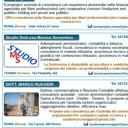
Europroject azienda di consulenza con esperienza pluriennale nella finanza
agevolata per liberi professionisti pmi cooperative consorzi fondazioni enti
pubblici holding enti privati enti pubblici
Offro consulenza nella finanza agevolata per liberi professionisti pmi coope
consorzi ecc
ROMA (
Roma
)
-
Viale eritrea 21 roma
europroject.roma@gma
Tel. 3474
Studio Dott.ssa Monica Sorrentino
Adempimenti amministrativi, contabilità e bilancio,
adempimenti fiscali, consulenza in materia societaria
consulenza in materia tributaria, assistenza tecnica 
giuridica nel contenzioso tributario, assistenza in mat
contrattuale.
La Dottoressa è disponibile ad ascoltare e soddisfar
esigenze del cliente con professionalità e sollecitud
TORINO (
Torino
)
-
Via Filadelfia 162
monicasorrentino@hot
Tel. 3471
DOTT. MARCO RUGGERI
Dottore commercialista e Revisore Contabile effettua
consulenze aziendali - servizi amministrativi contabili
Siamo a Roma nord - Viterbo - Teramo. Si propone u
consulenza per l'azienda sistemi organizzativi,
raggiungimento obiettivi, efficienza max.
Propone una consulenza per l'azienda dei sistem
organizzativi Per contattarci potete scrivere a
studiomarcoruggeri@gmail.com
ROMA (
Roma
)
-
Via Cassia. 583 Roma
studiomarcoruggeri@gma