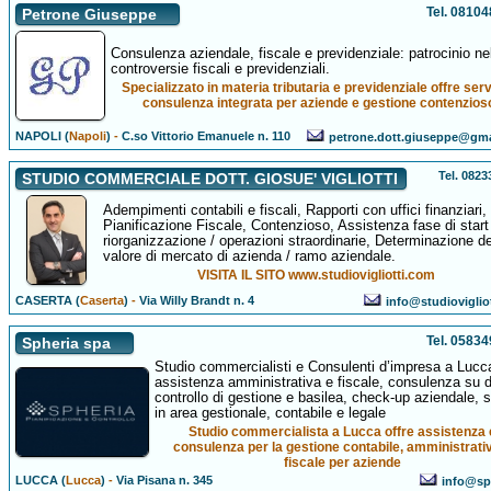
Tel. 0810
Petrone Giuseppe
Consulenza aziendale, fiscale e previdenziale: patrocinio ne
controversie fiscali e previdenziali.
Specializzato in materia tributaria e previdenziale offre servi
consulenza integrata per aziende e gestione contenzios
NAPOLI (
Napoli
)
-
C.so Vittorio Emanuele n. 110
petrone.dott.giuseppe@gm
Tel. 082
STUDIO COMMERCIALE DOTT. GIOSUE' VIGLIOTTI
Adempimenti contabili e fiscali, Rapporti con uffici finanziari,
Pianificazione Fiscale, Contenzioso, Assistenza fase di start
riorganizzazione / operazioni straordinarie, Determinazione de
valore di mercato di azienda / ramo aziendale.
VISITA IL SITO www.studiovigliotti.com
CASERTA (
Caserta
)
-
Via Willy Brandt n. 4
info@studioviglio
Tel. 0583
Spheria spa
Studio commercialisti e Consulenti d’impresa a Lucca
assistenza amministrativa e fiscale, consulenza su d
controllo di gestione e basilea, check-up aziendale, s
in area gestionale, contabile e legale
Studio commercialista a Lucca offre assistenza 
consulenza per la gestione contabile, amministrati
fiscale per aziende
LUCCA (
Lucca
)
-
Via Pisana n. 345
info@sph