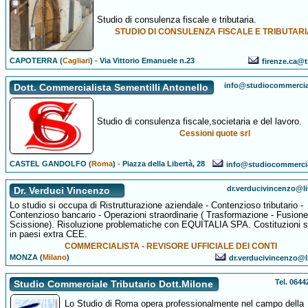
Studio di consulenza fiscale e tributaria.
STUDIO DI CONSULENZA FISCALE E TRIBUTARI
CAPOTERRA (
Cagliari
)
-
Via Vittorio Emanuele n.23
firenze.ca@ti
info@studiocommercial
Dott. Commercialista Sementilli Antonello
Studio di consulenza fiscale,societaria e del lavoro.
Cessioni quote srl
CASTEL GANDOLFO (
Roma
)
-
Piazza della Libertà, 28
info@studiocommercia
dr.verducivincenzo@li
Dr. Verduci Vincenzo
Lo studio si occupa di Ristrutturazione aziendale - Contenzioso tributario -
Contenzioso bancario - Operazioni straordinarie ( Trasformazione - Fusione
Scissione). Risoluzione problematiche con EQUITALIA SPA. Costituzioni s
in paesi extra CEE.
COMMERCIALISTA - REVISORE UFFICIALE DEI CONTI
MONZA (
Milano
)
dr.verducivincenzo@li
Tel. 064
Studio Commerciale Tributario Dott.Milone
Lo Studio di Roma opera professionalmente nel campo della