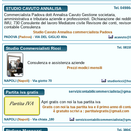
Tel. 0498
STUDIO CAVUTO ANNALISA
Commercialista Padova dott Annalisa Cavuto Gestione societaria,
amministrativa e tributaria aziende e professionisti. Dichiarazione dei reddit
IMU, 730 Consulente del lavoro Mediatore civile Revisore dei conti, revisor
contabile Consulenza
Studio Cavuto Annalisa commercialista Padova
PADOVA (
Padova
)
-
VIA DEL GIGLIO 40/a
acavuto@li
Tel. 081
Studio Commercialisti Ricci
Consulenza e assistenza aziende
Prezzi modici mensili
NAPOLI (
Napoli
)
-
Via giotto 70
studioricci@hot
servizicontabilicommercialista@gma
Partita iva gratis
Apri gratis con noi la tua partita iva
Gratis con noi la tua partita iva e il primo anno di conta
è gratuito scrivi a : partitaivgratis@gmail.com
NAPOLI (
Napoli
)
-
Via chiaia ,180
servizicontabilicommercialista@gm
Tel. 380
Stefano Mannozzi