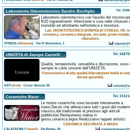
danilocarta@gm
Tel. 333
Laboratorio Odontotecnico Sandro Bonfiglio
Laboratorio odontotecnico con l'ausilio del microscop
8/20 ingrandimenti. Attenzione e cura nelle chiusure 
manufati ed altrettanto nell'estetica e tessitura.
Lab. ODONTOTECNICO BONFIGLIO STRESA, VB. m
ceramica, ceramica integrale, zirconio, protei mobile,
ribasature.
STRESA (
Verbania
)
-
Via IV Novembre, 1
tripode@li
Tel. 3487
UNIZETA di Jacopo Cantelli
Qualità, tempestività, versatilità e discrezione, sono
sempre le carte vincenti dell’UNIZETA.
Fotoceramica di alta qualità.Riproduzioni fedeli in unic
durata garantita.
ASTI (
Asti
)
-
Corso Venezia 30
unizeta@y
Tel. 3332
Ceramiche Maior
Le nostre ceramiche sono lavorate interamente a
mano.Decori che abbracciano tutti i gusti,dal modern
classico,dal tradizionale al prezioso agli articoli
pubblicitari.Restauriamo statue in
gesso,ceramica,legno.Realizziamo tappeti artistici
CERAMICA DECORATA A MANO
CALATAFIMI (
Trapani
)
-
Via Roma, 24
ceramichemaior@li