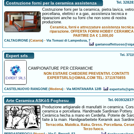
Tel. 3282
Costruzione forni per la ceramica assistenza
Costruzione forni per la ceramica, pietra lavica, vetro
porcellana, elettrici e a gas, assistenza tecnica e
riparazioni anche su forni che non sono di nostra
produzione.
Ceramica, forni e attrezzature assistenza tecnica
riparazione. OFFERTA FORNI HOBBY CERAMICA
PARTIRE DA € 1.000,00
CALTAGIRONE (
Catania
)
-
Via Tomasi di Lampedusa, 7
gaetanoaffettuoso@sigaf
Tel. 371
Expert srls
CAMPIONATURE PER CERAMICHE
NON ESITARE CHIEDERE PREVENTIVI. CONTATTI
EXPERTSRLS@GMAIL.COM TEL: 3711970855
CASTELNUOVO RANGONE (
Modena
)
-
Via MONTANARA 12/B
expertsrls@gm
Tel. 00393283
Arte Ceramica ASKòS Foghesu
Produzione artigianale di manufatti in ceramica. Corsi
ceramica e porcellana. Handmade Sardinian Pottery.
Cerámica hecha a mano en Cerdeña. Poterie de Sar
faite à la main. Handgearbeitete Keramik aus Sardini
Terracotta. Maiolica. Raku. Gress. Porcellana. Cera
Terzo fuoco.
PERDASDEFOGU (
Nuoro
)
-
Via G. Pascoli, 52