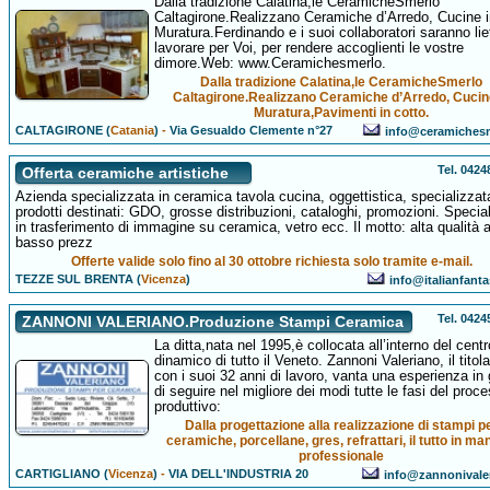
Dalla tradizione Calatina,le CeramicheSmerlo
Caltagirone.Realizzano Ceramiche d’Arredo, Cucine i
Muratura.Ferdinando e i suoi collaboratori saranno liet
lavorare per Voi, per rendere accoglienti le vostre
dimore.Web: www.Ceramichesmerlo.
Dalla tradizione Calatina,le CeramicheSmerlo
Caltagirone.Realizzano Ceramiche d’Arredo, Cucin
Muratura,Pavimenti in cotto.
CALTAGIRONE (
Catania
)
-
Via Gesualdo Clemente n°27
info@ceramichesm
Tel. 042
Offerta ceramiche artistiche
Azienda specializzata in ceramica tavola cucina, oggettistica, specializzat
prodotti destinati: GDO, grosse distribuzioni, cataloghi, promozioni. Specia
in trasferimento di immagine su ceramica, vetro ecc. Il motto: alta qualità 
basso prezz
Offerte valide solo fino al 30 ottobre richiesta solo tramite e-mail.
TEZZE SUL BRENTA (
Vicenza
)
info@italianfant
Tel. 042
ZANNONI VALERIANO.Produzione Stampi Ceramica
La ditta,nata nel 1995,è collocata all’interno del centr
dinamico di tutto il Veneto. Zannoni Valeriano, il titola
con i suoi 32 anni di lavoro, vanta una esperienza in
di seguire nel migliore dei modi tutte le fasi del proc
produttivo:
Dalla progettazione alla realizzazione di stampi p
ceramiche, porcellane, gres, refrattari, il tutto in ma
professionale
CARTIGLIANO (
Vicenza
)
-
VIA DELL'INDUSTRIA 20
info@zannonivaler