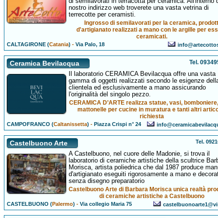
di semilavorati in terracotta per ceramica. All'interno 
nostro indirizzo web troverete una vasta vetrina di
terrecotte per ceramisti.
Ingrosso di semilavorati per la ceramica, prodott
d'artigianato realizzati a mano con le argille per es
ceramicati.
CALTAGIRONE (
Catania
)
-
Via Palo, 18
info@artecotto
Tel. 0934
Ceramica Bevilacqua
Il laboratorio CERAMICA Bevilacqua offre una vasta
gamma di oggetti realizzati secondo le esigenze dell
clientela ed esclusivamente a mano assicurando
l'originalità del singolo pezzo.
CERAMICA D’ARTE realizza statue, vasi, bomboniere, p
mattonelle per cucine in muratura e tanti altri artico
richiesta
CAMPOFRANCO (
Caltanissetta
)
-
Piazza Crispi n° 24
info@ceramicabevilac
Tel. 092
Castelbuono Arte
A Castelbuono, nel cuore delle Madonie, si trova il
laboratorio di ceramiche artistiche della scultrice Bar
Morisca, artista poliedrica che dal 1987 produce manu
d'artigianato eseguiti rigorosamente a mano e decorat
senza disegno preparatorio
Castelbuono Arte di Barbara Morisca unica realtà pro
di ceramiche artistiche a Castelbuono
CASTELBUONO (
Palermo
)
-
Via collegio Maria 75
castelbuonoarte1@virg