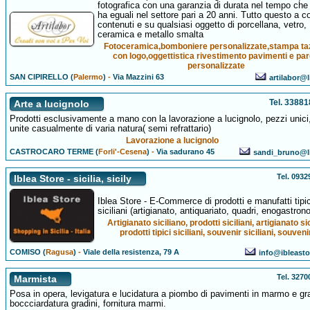
fotografica con una garanzia di durata nel tempo che
ha eguali nel settore pari a 20 anni. Tutto questo a co
contenuti e su qualsiasi oggetto di porcellana, vetro,
ceramica e metallo smalta
Fotoceramica,bomboniere personalizzate,stampa ta
con logo,oggettistica rivestimento pavimenti e par
personalizzate
SAN CIPIRELLO (
Palermo
)
-
Via Mazzini 63
artilabor@l
Tel. 3388
Arte a lucignolo
Prodotti esclusivamente a mano con la lavorazione a lucignolo, pezzi unici,
unite casualmente di varia natura( semi refrattario)
Lavorazione a lucignolo
CASTROCARO TERME (
Forli'-Cesena
)
-
Via sadurano 45
sandi_bruno@li
Tel. 093
Iblea Store - sicilia, sicily
Iblea Store - E-Commerce di prodotti e manufatti tipic
siciliani (artigianato, antiquariato, quadri, enogastron
Artigianato siciliano, prodotti siciliani, artigianato sic
prodotti tipici siciliani, souvenir siciliani, souveni
COMISO (
Ragusa
)
-
Viale della resistenza, 79 A
info@ibleast
Tel. 327
Marmista
Posa in opera, levigatura e lucidatura a piombo di pavimenti in marmo e gra
boccciardatura gradini, fornitura marmi.