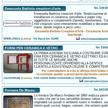
Tel. 3383
Emanuela Battista creazioni d'arte
Emanuela Battista creazioni d'arte. Realizzazione di
installazioni in ceramica, porcellana e paper clay,
oggettistica e complementi d'arredo, bomboniere. Tut
mie creazioni sono interamente modellate e decorate
mano, dando origine a pezzi unici.
Emanuela Battista Creazioni d'Arte - Ceramiche Arti
Sperlonga -
SPERLONGA (
Latina
)
-
Via flacca km 14,600
info@emanuelabatti
Tel. 330
FORNI PER CERAMICA E VETRO
LA PRIMA AZIENDA SICILIANA A COSTRUIRE FOR
FIRA PER CERAMICA E VETRO ELETTRICI ED A
DI TUTTE LE MISURE ANCHE
PERSONALIZZATE,OFFRENDO ALLA GENTILE
CLIENTELA ASSISTENZA CELERE E COMPETEN
Per controbattere la crisi si offrono forni hobby d
eccezionale qualita' a prezzi particolarmente conven
CALTAGIRONE (
Catania
)
-
C/DA SANTA MARIA POGGIARELLI ZONA INDUSTRIAL
alberghinaforni@gm
Tel. 0923
Fornace De Marco
La fornace De Marco fondata nel 1860 realizza pavim
in cotto che per la loro versatilità donano calore e
originalità sia posati in ambienti rustici e moderni, sia
interni quali cucina, bagno, camere, che esterni quali