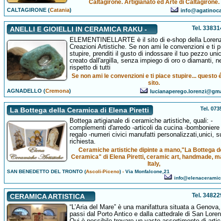
Caltagirone. Artigianato ed Arte di Caltagirone.
CALTAGIRONE (
Catania
)
info@agatinoca
Tel. 3383
ANELLI E GIOIELLI IN CERAMICA RAKU -
ELEMENTINELLARTE è il sito di e-shop della Lorenz
Creazioni Artistiche. Se non ami le convenzioni e ti 
stupire, prenditi il gusto di indossare il tuo pezzo unic
creato dall'argilla, senza impiego di oro o diamanti, n
rispetto di tutti
Se non ami le convenzioni e ti piace stupire... questo é 
sito.
AGNADELLO (
Cremona
)
lucianaperego.lorenzi@gm
Tel. 07
La Bottega della Ceramica di Elena Piretti
Bottega artigianale di ceramiche artistiche, quali: -
complementi d'arredo -articoli da cucina -bomboniere 
regalo -numeri civici manufatti personalizzati,unici, s
richiesta.
Ceramiche artistiche dipinte a mano,"La Bottega d
Ceramica" di Elena Piretti, ceramic art, handmade, m
Italy,
SAN BENEDETTO DEL TRONTO (
Ascoli-Piceno
)
-
Via Monfalcone,21
info@elenacerami
Tel. 3482
CERAMICA ARTISTICA
“L’Aria del Mare” è una manifattura situata a Genova
passi dal Porto Antico e dalla cattedrale di San Lore
Qui è possibile trovare un vasto assortimento di artico