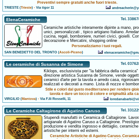
Preventivi sempre gratuiti anche fuori trieste.
TRIESTE (
Trieste
)
-
Via tigor 11
andreacherin@y
Tel. 3386
ElenaCeramiche
Ceramiche artistiche interamente dipinte a mano, pro
unici, personalizzati , tipico artigiano Italiano. Arred
cucina, regali, bomboniere, numeri civici, gioielli. Cor
decorazione e Mercatini, shopping online
Personalizziamo i tuoi regali.
SAN BENEDETTO DEL TRONTO (
Ascoli-Piceno
)
elenaceramiche@gma
Tel. 0376
Le ceramiche di Susanna de Simone
Kiklops, esclusivista per "la fabbrica della ceramica"
direzione artistica Susanna de Simone, vende oggett
ceramici d'arte per la tavola e arredo casa, rigorosa
realizzati e decorati a mano. Lista di nozze e bombon
Stile e colori dal gusto mediterraneo per rendere gioi
tavola e dare un tocco di colore e originalità alla c
VIRGILIO (
Mantova
)
-
Via F.lli Rosselli, 11
loredanabarbi@virg
Tel. 3312
Le Ceramiche Caltagirone di Agatino Caruso
Stupendi manufatti in Ceramica di Caltagirone. Lavo
artigianale di Agatino Caruso a Caltagirone. Prestigio
produzione e vendita ingrosso e dettaglio, ceramiche
artistiche per interni ed esterni.
Ceramiche Artistiche di Agatino Caruso. Ceramica