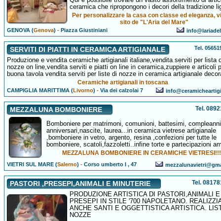
ceramica che ripropongono i decori della tradizione li
Per personalizzare la casa con classe ed eleganza, vis
sito de "L'Aria del Mare"
GENOVA (
Genova
)
-
Piazza Giustiniani
info@lariadel
Tel. 0565
SERVITI DI PIATTI IN CERAMICA ARTIGIANALE
Produzione e vendita ceramiche artigianali italiane,vendita serviti per lista d
nozze on line,vendita serviti e piatti on line in ceramica,zuppiere e articoli p
buona tavola vendita serviti per liste di nozze in ceramica artigianale decor
Ceramiche artigianali in toscana
CAMPIGLIA MARITTIMA (
Livorno
)
-
Via dei calzolai 7
info@ceramicheartigia
Tel. 089
MEZZALUNA BOMBONIERE
Bomboniere per matrimoni, comunioni, battesimi, compleanni
anniversari,nascite, laurea...in ceramica vietrese artigianale
,bomboniere in vetro, argento, resina ,confezioni per tutte le
bomboniere, scatoli,fazzoletti..infine torte e partecipazioni am
MEZZALUNA BOMBONIERE IN CERAMICHE VIETRESI!!!
VIETRI SUL MARE (
Salerno
)
-
Corso umberto I , 47
mezzalunavietri@gm
Tel. 0817
PASTORI ,PRESEPI,ANIMALI E MINUTERIE
PRODUZIONE ARTISTICA DI PASTORI,ANIMALI E
PRESEPI IN STILE '700 NAPOLETANO. REALIZZ
ANCHE SANTI E OGGETTISTICA ARTISTICA. LIS
NOZZE