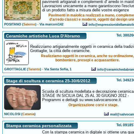
pavimenti artigianali e complementi d' arredo in maiol
Lavorazioni unicamente a mano garantiscono l'esclusi
di un prodotto fatto a misura delle vostre esigenze
Pavimenti in maiolica realizzati a mano, compleme
d'arredo classici e moderni, oggetti dal design un
POSITANO (
Salerno
)
-
Via marconi142
info@espressionidellamaiol
Tel. 3802
Ceramiche artistiche Luca D'Abramo
Realizziamo artigianalmente oggetti in ceramica della tradiz
Grottaglie, la città delle ceramiche.
Realizziamo oggetti in ceramica, anche su ordinazione,
bomboniere, presepi e acquasantiere.
GROTTAGLIE (
Taranto
)
-
Via Santa Sofia, 1
info@ceramichedabra
Tel. 3492
Stage di scultura e ceramica 25-30/6/2012
Scuola di scultura modellata e decorazione ceramica
STAGE IN SICILIA DAL 25 AL 30 GIUGNO 2012 -
Programmi e dettagli su www.salvocansone.it
Organizzazione corsi e stage.
NICOLOSI (
Catania
)
mail@salvocan
Tel. 0918
Stampa ceramica personalizzata
Con la stampa ceramica in digitale si ottiene una qual