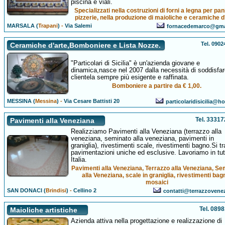
piscina e viali.
Specializzati nella costruzioni di forni a legna per pani
pizzerie, nella produzione di maioliche e ceramiche d
MARSALA (
Trapani
)
-
Via Salemi
fornacedemarco@gma
Tel. 090
Ceramiche d'arte,Bomboniere e Lista Nozze.
"Particolari di Sicilia" è un'azienda giovane e
dinamica,nasce nel 2007 dalla necessità di soddisfa
clientela sempre più esigente e raffinata.
Bomboniere a partire da € 1,00.
MESSINA (
Messina
)
-
Via Cesare Battisti 20
particolaridisicilia@ho
Tel. 3331
Pavimenti alla Veneziana
Realizziamo Pavimenti alla Veneziana (terrazzo alla
veneziana, seminato alla veneziana, pavimenti in
graniglia), rivestimenti scale, rivestimenti bagno.Si tr
pavimentazioni uniche ed esclusive. Lavoriamo in tut
Italia.
Pavimenti alla Veneziana, Terrazzo alla Veneziana, Se
alla Veneziana, scale in graniglia, rivestimenti bag
mosaici
SAN DONACI (
Brindisi
)
-
Cellino 2
contatti@terrazzovenez
Tel. 089
Maioliche artistiche
Azienda attiva nella progettazione e realizzazione di