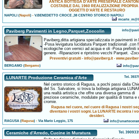
ANTICA BOTTEGA D'ARTE PRESEPIALE CANTON
COSTABILE DAL 1960 REALIZZAZIONE PROPRIA 
OGGETTI D'ARTE E RESTAURO
NAPOLI (
Napoli
)
-
V.BENEDETTO CROCE ,38 CENTRO STORICO NAPOLI
mcarte_m@li
info@pavi
Paviberg Pavimenti in Legno,Parquet,Zoccolin
Paviberg,ditta artigiana specializzata in pavimenti in 
-Posa levigatura lucidatura Parquet tradizionali ,con f
ecologiche con vernici ad acqua e oli -Posa prefiniti i
genere. -Riparazioni e ripristino vecchi Parquet. -Zocc
Preventivi gratuiti - info@paviberg.it - www.paviber
BERGAMO (
Bergamo
)
info@pavi
Tel. 393
LUNARTE Produzione Ceramica d'Arte
Nel centro storico di Ragusa, a pochi passi dalla Chi
del Ss. Salvatore, si trova la bottega artigiana LUN
una realtà artistica che offre una diversa gamma di
preziose ceramiche, modulate per qualità di trama e 
cromie.
Ragusa nel cuore, nel cuore di Ragusa i nostri se
diventano i vostri sogni. La LUNARTE incontra i vos
desideri.
RAGUSA (
Ragusa
)
-
Via Mario Leggio, 175
info@unarteceram
Tel. 39093
Ceramiche d'Arredo, Cucine in Muratura