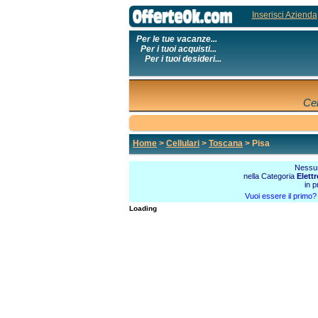
Inserisci Azienda
Per le tue vacanze...
Per i tuoi acquisti...
Per i tuoi desideri...
Cel
Home
>
Cellulari
>
Toscana
> Pisa
Nessun
nella Categoria
Elett
in p
Vuoi essere il primo
Loading