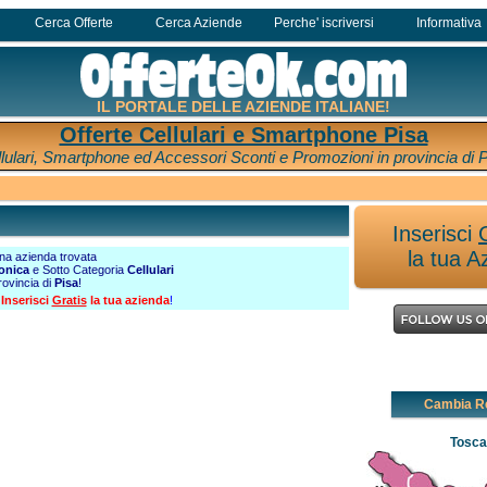
Cerca Offerte
Cerca Aziende
Perche' iscriversi
Informativa
IL PORTALE DELLE AZIENDE ITALIANE!
Offerte Cellulari e Smartphone Pisa
lulari, Smartphone ed Accessori Sconti e Promozioni in provincia di 
Inserisci
la tua A
a azienda trovata
ronica
e Sotto Categoria
Cellulari
rovincia di
Pisa
!
?
Inserisci
Gratis
la tua azienda
!
Cambia R
Tosc