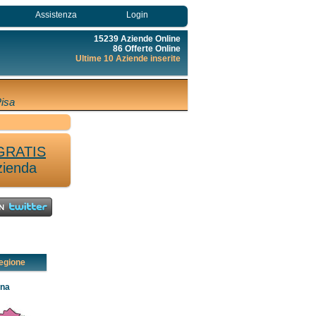
Assistenza
Login
15239 Aziende Online
86 Offerte Online
Ultime 10 Aziende inserite
Pisa
GRATIS
zienda
egione
ana