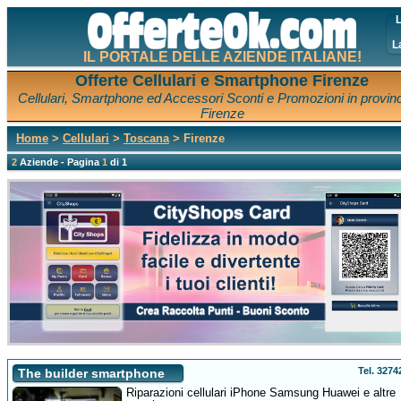
L
L
IL PORTALE DELLE AZIENDE ITALIANE!
Offerte Cellulari e Smartphone Firenze
Cellulari, Smartphone ed Accessori Sconti e Promozioni in provinc
Firenze
Home
>
Cellulari
>
Toscana
> Firenze
2
Aziende - Pagina
1
di 1
Tel. 327
The builder smartphone
Riparazioni cellulari iPhone Samsung Huawei e altre