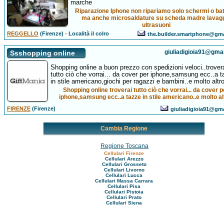
marche
Riparazione Iphone non ripariamo solo schermi o bat
ma anche microsaldature su scheda madre lavag
ultrasuoni
REGGELLO
(Firenze)
-
Località il colro
the.builder.smartphone@gm
giuliadigioia91@gma
Ssshopping online
Shopping online a buon prezzo con spedizioni veloci..trover
tutto ciò che vorrai... da cover per iphone,samsung ecc..a 
in stile americano,giochi per ragazzi e bambini..e molto altro
Shopping online troverai tutto ciò che vorrai... da cover p
iphone,samsung ecc..a tazze in stile americano..e molto al
FIRENZE
(Firenze)
giuliadigioia91@gm
Cambia Regione
Regione Toscana
Cellulari Firenze
Cellulari Arezzo
Cellulari Grosseto
Cellulari Livorno
Cellulari Lucca
Cellulari Massa Carrara
Cellulari Pisa
Cellulari Pistoia
Cellulari Prato
Cellulari Siena