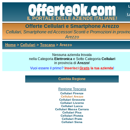
L
L
IL PORTALE DELLE AZIENDE ITALIANE!
Offerte Cellulari e Smartphone Arezzo
Cellulari, Smartphone ed Accessori Sconti e Promozioni in provinc
Arezzo
Home
>
Cellulari
>
Toscana
> Arezzo
Nessuna azienda trovata
nella Categoria
Elettronica
e Sotto Categoria
Cellulari
in provincia di
Arezzo
!
Vuoi essere il primo?
Inserisci
Gratis
la tua azienda
!
Cambia Regione
Regione Toscana
Cellulari Firenze
Cellulari Arezzo
Cellulari Grosseto
Cellulari Livorno
Cellulari Lucca
Cellulari Massa Carrara
Cellulari Pisa
Cellulari Pistoia
Cellulari Prato
Cellulari Siena