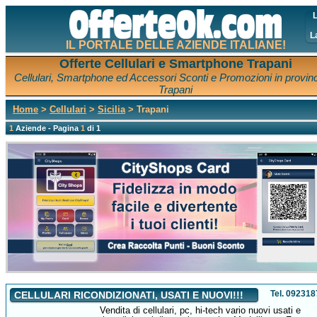
L
L
IL PORTALE DELLE AZIENDE ITALIANE!
Offerte Cellulari e Smartphone Trapani
Cellulari, Smartphone ed Accessori Sconti e Promozioni in provinc
Trapani
Home
>
Cellulari
>
Sicilia
> Trapani
1
Aziende - Pagina
1
di 1
Tel. 09231
CELLULARI RICONDIZIONATI, USATI E NUOVI!!!
Vendita di cellulari, pc, hi-tech vario nuovi usati e