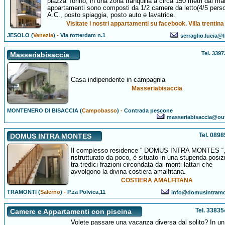
piazza Torino, in una zona tranquilla a circa 150 metri dal mar
appartamenti sono composti da 1/2 camere da letto(4/5 perso
A.C., posto spiaggia, posto auto e lavatrice.
Visitate i nostri appartamenti su facebook. Villa trentina
JESOLO (
Venezia
)
-
Via rotterdam n.1
serraglio.lucia@l
Tel. 339
Masseriabisaccia
Casa indipendente in campagnia
Masseriabisaccia
MONTENERO DI BISACCIA (
Campobasso
)
-
Contrada pescone
masseriabisaccia@out
Tel. 089
DOMUS INTRA MONTES
Il complesso residence “ DOMUS INTRA MONTES “
ristrutturato da poco, è situato in una stupenda posiz
tra tredici frazioni circondata dai monti lattari che
avvolgono la divina costiera amalfitana.
COSTIERA AMALFITANA
TRAMONTI (
Salerno
)
-
P.za Polvica,11
info@domusintramo
Tel. 3383
Camere e Appartamenti con piscina
Volete passare una vacanza diversa dal solito? In un