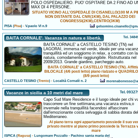
POLO OSPEDALIERO. PUO' OSPITARE DA 2 FINO AD U
MAX DI 4 PERSONE.
SITUATO VICINO ALL'OSPEDALE DI CISANELLO(100 M A PIE
NON DISTANTE DAL CNR(1KM), DAL PALAZZO DEI
CONGRESSI(2KM),CENTRO(3KM)
PISA (
Pisa
)
-
V.paolo VI n.9
gelsomino.cisanello@gm
Tel. 348
BAITA CORNALE'. Vacanza in natura e libertà.
BAITA CORNALE' a CASTELLO TESINO (TN) nel
LAGORAI, immersa nel verde, ideale per una vacanz
tranquillità ed un soggiorno in relax, a contatto con la
natura, comodamente raggiungibile. Ristrutturata nel
2009/2013. Grande giardino, parcheggio auto.
BAITA CORNALE' a CASTELLO TESINO (TN). Affitt
BILOCALE (4/6 posti letto) piano rialzato e QUADRI
(8/9 posti letto)
CASTELLO TESINO (
Trento
)
-
Località Cornalè n. 2
morenabonesso@akf
Tel. 0932
Vacanze in sicilia a 10 metri dal mare
Capo Sud Mare Residence e il luogo ideale per chi v
trascorrere un fine settimana,una vacanza estiva,o
invernale nella tranquillità facendosi affascinare
dall'emozionante costa selvaggia di sabbia dorata de
Mediterraneo.
Al piano terra ogni appartameto possiede il suo ve
privato mentre al piano primo possiede la Terrazza 
mare
ISPICA (
Ragusa
)
-
Lungomare Pozzallo - Pachino santa maria del