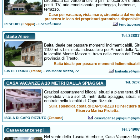
circondata dal verde di ulivi e pini. Bilocali 2/4 e triloc
posti. TV, aria condizionata, parcheggio, barbecue,
terrazzo.
Case per vacanze, vista mare, circondata dal verde
presenza in loco dei proprietari garantisce disponibili
PESCHICI (
Foggia
)
-
Località Buria
tenutacorso@
Tel. 3288
Baita Alice
Baita ideale per passare momenti Indimenticabili. Sit
1100 mt s.l.m. meta indiscutibile per Amanti della Na
la località Monte Mezza si trova nella conca del Tesi
provincia di Trento.
Baita ideale per passare momenti Indimenticabili
CINTE TESINO (
Trento
)
-
Via Monte Mezza, 72
baitaalice@gm
Tel. 320
CASA VACANZE A 10 METRI DALLA SPIAGGIA
Graziosi appartamenti bilocali situati a piano terra di 
splendida villa a soli 10 metri dalla Spiaggia, situati 
centrale nella località di Capo Rizzuto.
Sulla splendida costa di CAPO RIZZUTO nel cuore d
Riserva Marina Protetta.
ISOLA DI CAPO RIZZUTO (
Crotone
)
casevacanze.japigium@gma
Tel. 3490
Casavacanzenepi
Nel verde della Tuscia Viterbese, Casa Vacanze Nepi