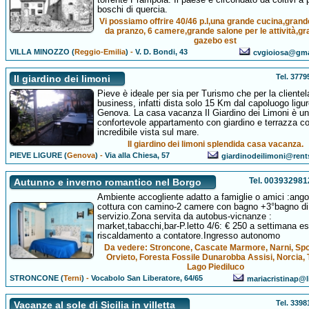
boschi di quercia.
Vi possiamo offrire 40/46 p.l,una grande cucina,grand
da pranzo, 6 camere,grande salone per le attività,g
gazebo est
VILLA MINOZZO (
Reggio-Emilia
)
-
V. D. Bondi, 43
cvgioiosa@gma
Tel. 377
Il giardino dei limoni
Pieve è ideale per sia per Turismo che per la clientel
business, infatti dista solo 15 Km dal capoluogo ligur
Genova. La casa vacanza Il Giardino dei Limoni è un
confortevole appartamento con giardino e terrazza c
incredibile vista sul mare.
Il giardino dei limoni splendida casa vacanza.
PIEVE LIGURE (
Genova
)
-
Via alla Chiesa, 57
giardinodeilimoni@rents
Tel. 00393298
Autunno e inverno romantico nel Borgo
Ambiente accogliente adatto a famiglie o amici :ango
cottura con camino-2 camere con bagno +3°bagno di
servizio.Zona servita da autobus-vicnanze :
market,tabacchi,bar-P.letto 4/6: € 250 a settimana e
riscaldamento a contatore.Ingresso autonomo
Da vedere: Stroncone, Cascate Marmore, Narni, Spo
Orvieto, Foresta Fossile Dunarobba Assisi, Norcia, 
Lago Piediluco
STRONCONE (
Terni
)
-
Vocabolo San Liberatore, 64/65
mariacristinap@li
Tel. 339
Vacanze al sole di Sicilia in villetta