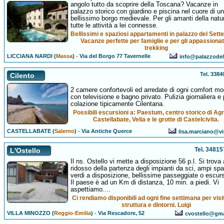
angolo tutto da scoprire della Toscana? Vacanze in
palazzo storico con giardino e piscina nel cuore di un
bellissimo borgo medievale. Per gli amanti della natu
tutte le attività a lei connesse.
Bellissimi e spaziosi appartamenti in palazzo del Sett
Vacanze perfette per famiglie e per gli appassionati
trekking
LICCIANA NARDI (
Massa
)
-
Via del Borgo 77 Tavernelle
info@palazzodel
Tel. 338
Cilento
2 camere confortevoli ed arredate di ogni comfort mo
con televisione e bagno privato. Pulizia giornaliera e
colazione tipicamente Cilentana.
Possibili escursioni a: Paestum, centro storico di Agr
Castellabate, Velia e le grotte di Castelcivita.
CASTELLABATE (
Salerno
)
-
Via Antiche Querce
lisa.marciano@vir
Tel. 3481
L'Ostello
Il ns. Ostello vi mette a disposizione 56 p.l. Si trova 
ridosso della partenza degli impianti da sci, ampi spa
verdi a disposizione, bellissime passeggiate o escurs
Il paese è ad un Km di distanza, 10 min. a piedi. Vi
aspettiamo....
Ci rendiamo disponibili ad ogni fine settimana per visit
struttura e dintorni. Luigi
VILLA MINOZZO (
Reggio-Emilia
)
-
Via Rescadore, 52
cvostello@gm