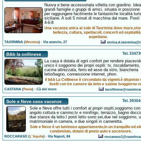
Nuova e bene accessoriata villetta con giardino. Idea
grandi famiglie o gruppi di amici, situata in posizione
per raggiungere facilmente le fantastiche località turi
siciliane. A soli 5 minuti di macchina dal mare. Posti 
4-6-8
Una vacanza unica al sole di Taormina dove mare,stor
bellezza, cultura, spettacoli, concerti ed ospitalità 
aspettano.
TAORMINA (
Messina
)
-
Via arancio, 27
enrica.d.taormina@ti
Tel. 3347
B&b la collinese
La casa è dotata di ogni confort per rendere piacevol
unico il soggiorno dei propri ospiti: tv, riscaldamento, 
cucina attrezzata, ferro ed asse da stiro, biancheria
letto/bagno, connessione internet, phon.
Il b&b La Collinese è circondato da vigneti.è disposto 
livelli con tre camere da letto e salone /soggiorno r
CASTANA (
Pavia
)
-
Cà del moro
lacollinese@caseincan
Tel. 3930
Sole e Neve casa vacanze
Sole e Neve offre tutti i comfort ai propri ospiti,soggiorno con
angolo cottura e camino,tv e minifrigo, terrazzo, bagno docci
due stanze da letto.I posti letto sono sei,due nel soggiorno, u
matrimoniale in camera, e due singoli in cameretta.
Sole e Neve è un luminoso appartamento,in un tranquillo ed e
condominio, dotato di posto auto e ascensore.
ROCCARASO (
L'Aquila
)
-
Via Napoli, 84
roccaraso1@caseincan