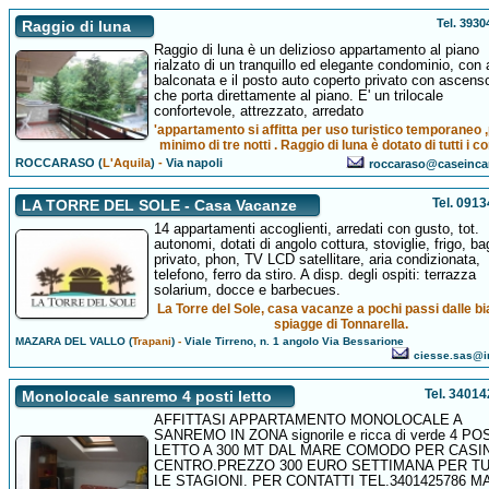
Tel. 393
Raggio di luna
Raggio di luna è un delizioso appartamento al piano
rialzato di un tranquillo ed elegante condominio, con
balconata e il posto auto coperto privato con ascens
che porta direttamente al piano. E' un trilocale
confortevole, attrezzato, arredato
'appartamento si affitta per uso turistico temporaneo 
minimo di tre notti . Raggio di luna è dotato di tutti i c
ROCCARASO (
L'Aquila
)
-
Via napoli
roccaraso@caseincan
Tel. 091
LA TORRE DEL SOLE - Casa Vacanze
14 appartamenti accoglienti, arredati con gusto, tot.
autonomi, dotati di angolo cottura, stoviglie, frigo, b
privato, phon, TV LCD satellitare, aria condizionata,
telefono, ferro da stiro. A disp. degli ospiti: terrazza
solarium, docce e barbecues.
La Torre del Sole, casa vacanze a pochi passi dalle b
spiagge di Tonnarella.
MAZARA DEL VALLO (
Trapani
)
-
Viale Tirreno, n. 1 angolo Via Bessarione
ciesse.sas@in
Tel. 3401
Monolocale sanremo 4 posti letto
AFFITTASI APPARTAMENTO MONOLOCALE A
SANREMO IN ZONA signorile e ricca di verde 4 PO
LETTO A 300 MT DAL MARE COMODO PER CASI
CENTRO.PREZZO 300 EURO SETTIMANA PER T
LE STAGIONI. PER CONTATTI TEL.3401425786 MA