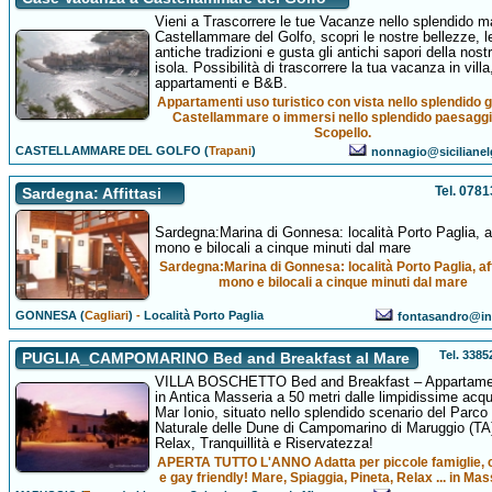
Vieni a Trascorrere le tue Vacanze nello splendido m
Castellammare del Golfo, scopri le nostre bellezze, l
antiche tradizioni e gusta gli antichi sapori della nost
isola. Possibilità di trascorrere la tua vacanza in villa
appartamenti e B&B.
Appartamenti uso turistico con vista nello splendido g
Castellammare o immersi nello splendido paesaggi
Scopello.
CASTELLAMMARE DEL GOLFO (
Trapani
)
nonnagio@sicilianelg
Tel. 078
Sardegna: Affittasi
Sardegna:Marina di Gonnesa: località Porto Paglia, af
mono e bilocali a cinque minuti dal mare
Sardegna:Marina di Gonnesa: località Porto Paglia, aff
mono e bilocali a cinque minuti dal mare
GONNESA (
Cagliari
)
-
Località Porto Paglia
fontasandro@in
Tel. 338
PUGLIA_CAMPOMARINO Bed and Breakfast al Mare
VILLA BOSCHETTO Bed and Breakfast – Appartamen
in Antica Masseria a 50 metri dalle limpidissime acqu
Mar Ionio, situato nello splendido scenario del Parco
Naturale delle Dune di Campomarino di Maruggio (TA
Relax, Tranquillità e Riservatezza!
APERTA TUTTO L'ANNO Adatta per piccole famiglie, 
e gay friendly! Mare, Spiaggia, Pineta, Relax ... in Mas