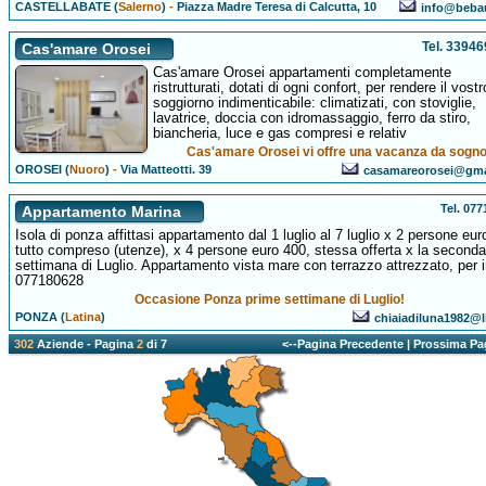
CASTELLABATE (
Salerno
)
-
Piazza Madre Teresa di Calcutta, 10
info@bebau
Tel. 3394
Cas'amare Orosei
Cas'amare Orosei appartamenti completamente
ristrutturati, dotati di ogni confort, per rendere il vostr
soggiorno indimenticabile: climatizati, con stoviglie,
lavatrice, doccia con idromassaggio, ferro da stiro,
biancheria, luce e gas compresi e relativ
Cas'amare Orosei vi offre una vacanza da sogno
OROSEI (
Nuoro
)
-
Via Matteotti. 39
casamareorosei@gma
Tel. 07
Appartamento Marina
Isola di ponza affittasi appartamento dal 1 luglio al 7 luglio x 2 persone eur
tutto compreso (utenze), x 4 persone euro 400, stessa offerta x la seconda
settimana di Luglio. Appartamento vista mare con terrazzo attrezzato, per i
077180628
Occasione Ponza prime settimane di Luglio!
PONZA (
Latina
)
chiaiadiluna1982@li
302
Aziende - Pagina
2
di 7
<--Pagina Precedente
|
Prossima Pa