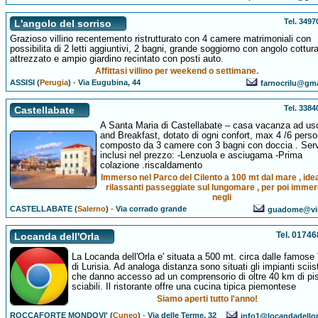
Tel. 349
L'angolo del sorriso
Grazioso villino recentemento ristrutturato con 4 camere matrimoniali con
possibilita di 2 letti aggiuntivi, 2 bagni, grande soggiorno con angolo cottur
attrezzato e ampio giardino recintato con posti auto.
Affittasi villino per weekend o settimane.
ASSISI (
Perugia
)
-
Via Eugubina, 44
farnocrilu@gm
Tel. 338
Castellabate
A Santa Maria di Castellabate – casa vacanza ad u
and Breakfast, dotato di ogni confort, max 4 /6 perso
composto da 3 camere con 3 bagni con doccia . Serv
inclusi nel prezzo: -Lenzuola e asciugama -Prima
colazione .riscaldamento
Immerso nel Parco del Cilento a 100 mt dal mare , ide
rilassanti passeggiate sul lungomare , per poi immer
negli
CASTELLABATE (
Salerno
)
-
Via corrado grande
guadome@virg
Tel. 0174
Locanda dell'Orla
La Locanda dell'Orla e' situata a 500 mt. circa dalle famos
di Lurisia. Ad analoga distanza sono situati gli impianti sciist
che danno accesso ad un comprensorio di oltre 40 km di pi
sciabili. Il ristorante offre una cucina tipica piemontese
Siamo aperti tutto l'anno!
ROCCAFORTE MONDOVI' (
Cuneo
)
-
Via delle Terme, 32
info1@locandadello