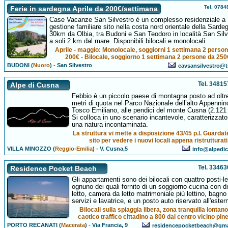
Tel. 078
Ferie in sardegna Aprile da 200€/settimana
Case Vacanze San Silvestro è un complesso residenziale a
gestione familiare sito nella costa nord orientale della Sarde
30km da Olbia, tra Budoni e San Teodoro in località San Silv
a soli 2 km dal mare. Disponibili bilocali e monolocali.
Aprile - maggio: Monolocale, soggiorni 1 settimana 2 perso
200€ - Bilocale, soggiorno 1 settimana 2 persone da 250
BUDONI (
Nuoro
)
-
San Silvestro
cavsansilvestro@ti
Tel. 3481
Alpe di Cusna
Febbio è un piccolo paese di montagna posto ad oltr
metri di quota nel Parco Nazionale dell’alto Appennin
Tosco Emiliano, alle pendici del monte Cusna (2.121
Si colloca in uno scenario incantevole, caratterizzato
una natura incontaminata.
La struttura vi mette a disposizione 43/45 p.l. Guardate
sito per vedere i nuovi locali appena ristrutturati
VILLA MINOZZO (
Reggio-Emilia
)
-
V. Cusna,5
info@alpedic
Tel. 3346
Residence Pocket Beach
Gli appartamenti sono dei bilocali con quattro posti-le
ognuno dei quali fornito di un soggiorno-cucina con d
letto, camera da letto matrimoniale più lettino, bagno
servizi e lavatrice, e un posto auto riservato all'ester
Bilocali sulla spiaggia libera, zona tranquilla lontano
caotico traffico cittadino a 800 dal centro vicino pine
PORTO RECANATI (
Macerata
)
-
Via Francia, 9
residencepocketbeach@gma