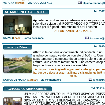
VERONA (
Verona
)
-
VIA F. GOVONI N.10
alparco-marino@li
Tel. 338
AL MARE NEL SALENTO
Appartamento di recente costruzione a due passi dal
splendida spiaggia di POSTO VECCHIO "TORRE V
ideale per 4-5 posti letto munito di tutti i confort.
APPARTAMENTO AL MARE.
SALVE (
Lecce
)
-
Largo delle rose
torrevado@e
Tel. 388
Luciano Pibiri
Affitto villa con due appartamenti indipendenti in un
giardino con prato verde ben curato di 500 mq. Ogni
appartamento è composto da un ampio salone con a
cottura, due camere matrimoniali, una camera doppia
bagno ed una comoda veranda arredata.
A disposizione in giardino, per entrambe gli appartam
barbecue e doccia esterna. Il mare si raggiunge in 5 m
piedi.
DOMUS DE MARIA (
Cagliari
)
-
Via Mediterraneo
lucapicla
Tel. 3391
Il Gelsomino Affittacamere
UN MINIAPPARTAMENTO IN USO ESCLUSIVO AL PREZZ
UNA CAMERA. "AFFITTACAMERE IL GELSOMINO" AFFI
GIORNALMENTE O SETTIMANALMENTE GRAZIOSO
MINIAPPARTAMENTO AD USO ESCLUSIVO A 100 MT. D