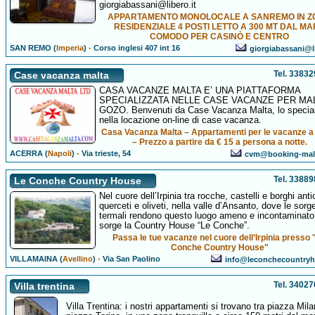
giorgiabassani@libero.it
APPARTAMENTO MONOLOCALE A SANREMO IN 
RESIDENZIALE 4 POSTI LETTO A 300 MT DAL M
COMODO PER CASINÒ E CENTRO
SAN REMO (
Imperia
)
-
Corso inglesi 407 int 16
giorgiabassani@li
Tel. 3383
Case vacanza malta
CASA VACANZE MALTA E’ UNA PIATTAFORMA
SPECIALIZZATA NELLE CASE VACANZE PER MA
GOZO. Benvenuti da Case Vacanza Malta, lo special
nella locazione on-line di case vacanza.
Casa Vacanza Malta – Appartamenti per le vacanze a
– Prezzo a partire da € 15 a persona a notte.
ACERRA (
Napoli
)
-
Via trieste, 54
cvm@booking-mal
Tel. 3388
Le Conche Country House
Nel cuore dell’Irpinia tra rocche, castelli e borghi antic
querceti e oliveti, nella valle d’Ansanto, dove le sorge
termali rendono questo luogo ameno e incontaminato
sorge la Country House “Le Conche”.
Passa le tue vacanze nel cuore dell’Irpinia presso 
Conche Country House"
VILLAMAINA (
Avellino
)
-
Via San Paolino
info@leconchecountryh
Tel. 3402
Villa trentina
Villa Trentina: i nostri appartamenti si trovano tra piazza Mil