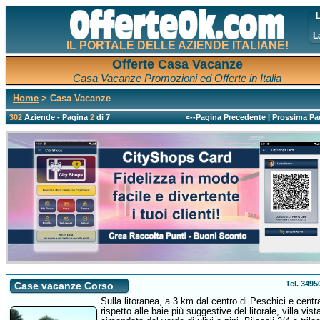
L
L
IL PORTALE DELLE AZIENDE ITALIANE!
Offerte Casa Vacanze
Casa Vacanze Promozioni ed Offerte in Italia
Home
> Casa Vacanze
302
Aziende - Pagina
2
di 7
<--Pagina Precedente
|
Prossima Pa
Tel. 349
Case vacanze Corso
Sulla litoranea, a 3 km dal centro di Peschici e centr
rispetto alle baie più suggestive del litorale, villa vis