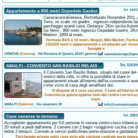
Tel. 339
Appartamento a 900 metri Ospedale Gaslini
CasavacanzaGenova ,Ristrutturato Novembre 2011 ,
Terra, no scale ,no gradini , ingresso indipendente,fac
parcheggio avanti casa, Distanze: 2Km uscita Autos
Ge Nervi , 900 metri Ingresso Ospedale Gaslini, 2K
Martino ,1000 al mare,
Fermata BUS a 10 metri, Negozi, Mini Market, Farma
150/200 metri L’appartamento e strutturato per ricev
famiglie e
GENOVA (
Genova
)
-
Via Romana di Quarto,16147 genova
casavacanzage@gma
Tel. 3203
AMALFI - CONVENTO SAN BASILIO RELAIS
Il Convento San Basilio Relais, situato nel cuore del 
storico della città, vi offre la possibiltà di stare in
appartamenti situati all'interno dell'ex-convento e ave
come vicini di casa degli amalfitani doc.
Si dispone di 4 case vacanza; 3 sono all'interno d
Convento,la quarta appena fuori dal centro con terraz
mare.
AMALFI (
Salerno
)
-
Via casamare 20
info@conventosanbas
Tel. 338
Case vacanze le terrazze
Accogliente appartamento per 5-6 persone in verona centro-corso milano-a 
20 minuti a piedi dall'arena. 2 camere con 2 bagni +soggiorno cucina con d
lettoe 2 terrazzi. Comodo ai servizi publicilinea,arena-stazione e gardaland
Parcheggio privato sotto casa vicin alla stazione centrale porta nuova