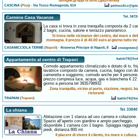
famiglie,gruppi di amici,gayfriendly
CASCINA (
Pisa
)
-
Via Tosco Romagnola, 614
petrocchi.c@gm
Tel. 347
Carmine Casa Vacanze
La casa si trova in zona tranquilla composta da 2 ca
2 bagni, cucina, salone e terrazzo panoramico.
Si trova nelle vicinanze del centro, dal mare e del
montagna. Il prezzo è di 40.00 euro al giorno tutto inc
CASAMICCIOLA TERME (
Napoli
)
-
4traversa Principe di Napoli, 8
crowgreen@a
katrin74@hot
Appartamento al centro di Trapani
Comodo appartamento climatizzato e dotato di tv, fri
lavatrice composto da camera, cucina, bagno con do
cameretta e soggiorno, comodo anche per 4 persone
prezzo compresa luce, acqua, gas e biancheria € 22 
giorno a persona.tel 3935798932
Zona tranquilla, vicino al porto, stazione, negozi, ba
ristoranti
TRAPANI (
Trapani
)
katrin74@hot
Tel. 3384
La chiana
Abitazione con 1 stanza ad uso camera e colazione.
Spazio all’aperto con giardino e ampio parcheggio,
disponibile 1 camera con 1 bagno. Spiaggia raggiungi
piedi, distanza 800 mt.
Il piacere di vivere il cilento, tra mare e cultura.