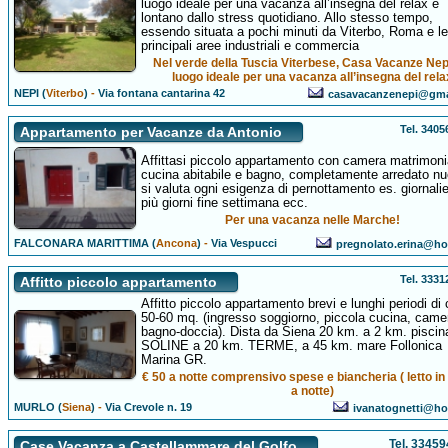
luogo ideale per una vacanza all’insegna del relax e
lontano dallo stress quotidiano. Allo stesso tempo,
essendo situata a pochi minuti da Viterbo, Roma e le
principali aree industriali e commercia
Nel verde della Tuscia Viterbese, Casa Vacanze Nepi
luogo ideale per una vacanza all’insegna del rela
NEPI (
Viterbo
)
-
Via fontana cantarina 42
casavacanzenepi@gma
Tel. 340
Appartamento per Vacanze da Antonio
Affittasi piccolo appartamento con camera matrimoni
cucina abitabile e bagno, completamente arredato nu
si valuta ogni esigenza di pernottamento es. giornalie
più giorni fine settimana ecc.
Per una vacanza nelle Marche!
FALCONARA MARITTIMA (
Ancona
)
-
Via Vespucci
pregnolato.erina@hot
Tel. 333
Affitto piccolo appartamento
Affitto piccolo appartamento brevi e lunghi periodi di 
50-60 mq. (ingresso soggiorno, piccola cucina, came
bagno-doccia). Dista da Siena 20 km. a 2 km. piscin
SOLINE a 20 km. TERME, a 45 km. mare Follonica
Marina GR.
€ 50 a notte comprensivo spese e biancheria ( letto in
a notte)
MURLO (
Siena
)
-
Via Crevole n. 19
ivanatognetti@hot
Tel. 3345
Case Vacanza a Castellammare del Golfo