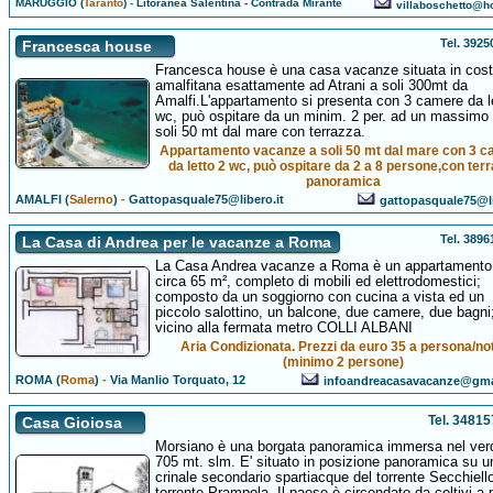
MARUGGIO (
Taranto
)
-
Litoranea Salentina - Contrada Mirante
villaboschetto@ho
Tel. 392
Francesca house
Francesca house è una casa vacanze situata in cost
amalfitana esattamente ad Atrani a soli 300mt da
Amalfi.L'appartamento si presenta con 3 camere da l
wc, può ospitare da un minim. 2 per. ad un massimo 
soli 50 mt dal mare con terrazza.
Appartamento vacanze a soli 50 mt dal mare con 3 
da letto 2 wc, può ospitare da 2 a 8 persone,con ter
panoramica
AMALFI (
Salerno
)
-
Gattopasquale75@libero.it
gattopasquale75@li
Tel. 389
La Casa di Andrea per le vacanze a Roma
La Casa Andrea vacanze a Roma è un appartamento,
circa 65 m², completo di mobili ed elettrodomestici;
composto da un soggiorno con cucina a vista ed un
piccolo salottino, un balcone, due camere, due bagni
vicino alla fermata metro COLLI ALBANI
Aria Condizionata. Prezzi da euro 35 a persona/no
(minimo 2 persone)
ROMA (
Roma
)
-
Via Manlio Torquato, 12
infoandreacasavacanze@gma
Tel. 3481
Casa Gioiosa
Morsiano è una borgata panoramica immersa nel ver
705 mt. slm. E' situato in posizione panoramica su u
crinale secondario spartiacque del torrente Secchiello
torrente Prampola. Il paese è circondato da coltivi a 