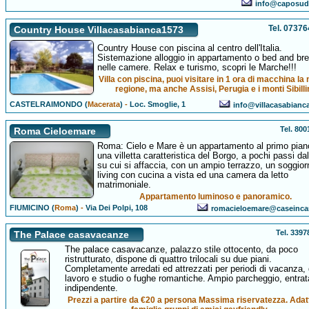
info@caposud
Tel. 0737
Country House Villacasabianca1573
Country House con piscina al centro dell'Italia.
Sistemazione alloggio in appartamento o bed and bre
nelle camere. Relax e turismo, scopri le Marche!!!
Villa con piscina, puoi visitare in 1 ora di macchina la
regione, ma anche Assisi, Perugia e i monti Sibillin
CASTELRAIMONDO (
Macerata
)
-
Loc. Smoglie, 1
info@villacasabianca
Tel. 80
Roma Cieloemare
Roma: Cielo e Mare è un appartamento al primo pian
una villetta caratteristica del Borgo, a pochi passi da
su cui si affaccia, con un ampio terrazzo, un soggior
living con cucina a vista ed una camera da letto
matrimoniale.
Appartamento luminoso e panoramico.
FIUMICINO (
Roma
)
-
Via Dei Polpi, 108
romacieloemare@caseincan
Tel. 339
The Palace casavacanze
The palace casavacanze, palazzo stile ottocento, da poco
ristrutturato, dispone di quattro trilocali su due piani.
Completamente arredati ed attrezzati per periodi di vacanza, 
lavoro e studio o fughe romantiche. Ampio parcheggio, entrat
indipendente.
Prezzi a partire da €20 a persona Massima riservatezza. Adat