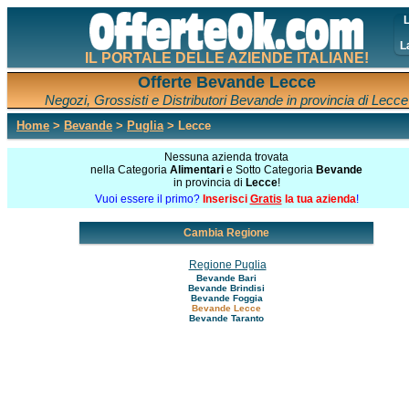
L
L
IL PORTALE DELLE AZIENDE ITALIANE!
Offerte Bevande Lecce
Negozi, Grossisti e Distributori Bevande in provincia di Lecce
Home
>
Bevande
>
Puglia
> Lecce
Nessuna azienda trovata
nella Categoria
Alimentari
e Sotto Categoria
Bevande
in provincia di
Lecce
!
Vuoi essere il primo?
Inserisci
Gratis
la tua azienda
!
Cambia Regione
Regione Puglia
Bevande Bari
Bevande Brindisi
Bevande Foggia
Bevande Lecce
Bevande Taranto