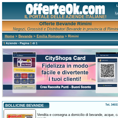
L
L
IL PORTALE DELLE AZIENDE ITALIANE!
Offerte Bevande Rimini
Negozi, Grossisti e Distributori Bevande in provincia di Rimini
Home
>
Bevande
>
Emilia Romagna
> Rimini
1
Aziende - Pagina
1
di 1
Tel. 340
BOLLICINE BEVANDE
Vendita e consegna a domicilio di bevande, acque, c