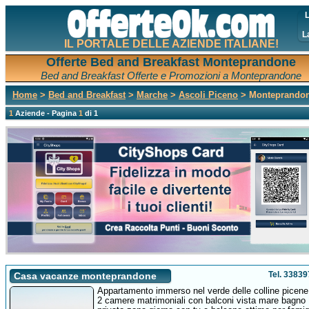
L
L
IL PORTALE DELLE AZIENDE ITALIANE!
Offerte Bed and Breakfast Monteprandone
Bed and Breakfast Offerte e Promozioni a Monteprandone
Home
>
Bed and Breakfast
>
Marche
>
Ascoli Piceno
> Monteprando
1
Aziende - Pagina
1
di 1
Tel. 3383
Casa vacanze monteprandone
Appartamento immerso nel verde delle colline picene 
2 camere matrimoniali con balconi vista mare bagno