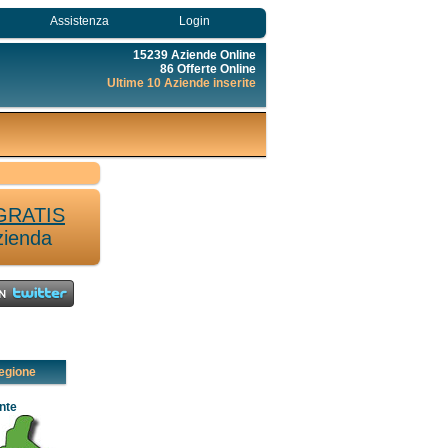
Assistenza
Login
15239 Aziende Online
86 Offerte Online
Ultime 10 Aziende inserite
GRATIS
zienda
egione
nte