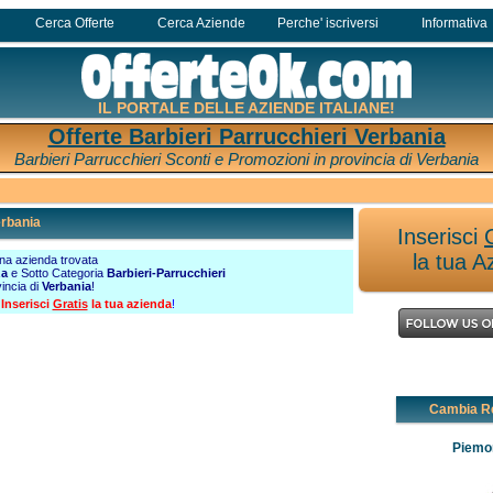
Cerca Offerte
Cerca Aziende
Perche' iscriversi
Informativa
IL PORTALE DELLE AZIENDE ITALIANE!
Offerte Barbieri Parrucchieri Verbania
Barbieri Parrucchieri Sconti e Promozioni in provincia di Verbania
rbania
Inserisci
la tua A
a azienda trovata
za
e Sotto Categoria
Barbieri-Parrucchieri
vincia di
Verbania
!
?
Inserisci
Gratis
la tua azienda
!
Cambia R
Piemo