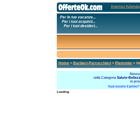
Inserisci Azienda
Per le tue vacanze...
Per i tuoi acquisti...
Per i tuoi desideri...
Home
>
Barbieri-Parrucchieri
>
Piemonte
> Ve
Nessun
nella Categoria
Salute-Bellez
in pro
Vuoi essere il primo
Loading