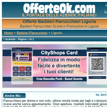
L
L
IL PORTALE DELLE AZIENDE ITALIANE!
Offerte Barbieri Parrucchieri Liguria
Barbieri Parrucchieri Sconti e Promozioni in Liguria
Home
>
Barbieri-Parrucchieri
> Liguria
1
Aziende - Pagina
1
di 1
Tel. 347
Andre Mo
Parrucchiera per donna e non solo, ultime novità moda per tagli e colorazio
riceve anche senza appuntamento. Orari apertura: martedì mercoledì giove