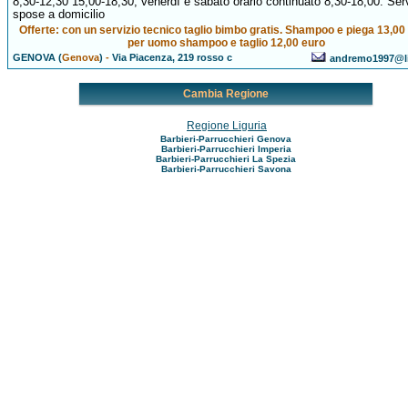
8,30-12,30 15,00-18,30; venerdì e sabato orario continuato 8,30-18,00. Ser
spose a domicilio
Offerte: con un servizio tecnico taglio bimbo gratis. Shampoo e piega 13,00
per uomo shampoo e taglio 12,00 euro
GENOVA (
Genova
)
-
Via Piacenza, 219 rosso c
andremo1997@li
Cambia Regione
Regione Liguria
Barbieri-Parrucchieri Genova
Barbieri-Parrucchieri Imperia
Barbieri-Parrucchieri La Spezia
Barbieri-Parrucchieri Savona