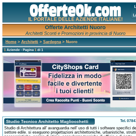
L
L
IL PORTALE DELLE AZIENDE ITALIANE!
Offerte Architetti Nuoro
Architetti Sconti e Promozioni in provincia di Nuoro
Home
>
Architetti
>
Sardegna
> Nuoro
1
Aziende - Pagina
1
di 1
Tel. 078
Studio Tecnico Architetto Magliocchetti
Studio di Architettura all' avanguardia nell' uso di tutti i software specifici de
settore edile. si eseguono progettazioni architettoniche, urbanistiche, struttu