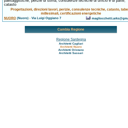
paesaggistiche, perizie di stima, consulenze tecniche di ufficio e di parte,
catasto
Progettazioni, direzioni lavori, perizie, consulenze tecniche, catasto, tabe
millesimali, certificazioni energetiche
NUORO
(Nuoro)
-
Via Luigi Oggiano 7
magliocchetti.arks@gm
Cambia Regione
Regione Sardegna
Architetti Cagliari
Architetti Nuoro
Architetti Oristano
Architetti Sassari