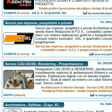
PLEXIGLASS LEGNO E COMPOSITI DESIGN DI
PRODOTTO
Studio grafico lavorazione plexiglass design di prod
CASERTA (
Caserta
)
-
VIA G. A. ACQUAVIVA, 352
da.studiolab@gm
Tel. 349
Servizi per imprese, progettisti e privati
Servizi per imprese, progettisti e privati Architetture 
arredo interni Redazione di P.O.S., contabilità cantier
rilievi con relative elaborazioni grafiche e fotografiche
Computi metrici estimativi, SAL, e quant'altro concer
progettazione.
Servizi per imprese, progettisti e privati. Redazione di 
contabilità cantieri, S.A.L. e preparazione al cantie
CASERTA (
Caserta
)
-
14
luca-ruzza@li
Tel. 3932
Servizi CAD 2D/3D- Rendering - Progettazione
Disegnatore CAD 2D/3D & RENDERING; riproduzion
considerevole realismo di ambientazioni d'interni e v
esterne. Elaborazioni digitali con un elevato impatto
realistico. Studi di interni ed esterni con valori fotome
reali. Servizi online
Architectural & Interior Design - Servizi CAD 2D/3
Renderig Fotorealistici - Studio impatto ambienta
NAPOLI (
Napoli
)
m.cotugno@v
Tel. 392
Architettura - Edilizia - D.lgs. 81
Architetto Interior Design - Piani Sicurezza D.lgs. 81/08 -