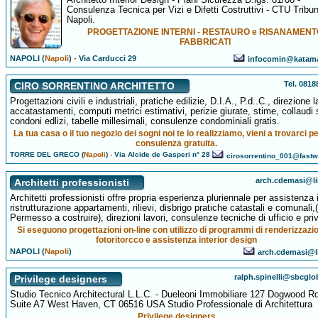
Consulenza Tecnica per Vizi e Difetti Costruttivi - CTU Tribu
Napoli.
PROGETTAZIONE INTERNI - RESTAURO e RISANAMENT
FABBRICATI
NAPOLI (
Napoli
)
-
Via Carducci 29
infocomin@katama
Tel. 081
CIRO SORRENTINO ARCHITETTO
Progettazioni civili e industriali, pratiche edilizie, D.I.A., P.d..C., direzione l
accatastamenti, computi metrici estimativi, perizie giurate, stime, collaudi s
condoni edlizi, tabelle millesimali, consulenze condominiali gratis.
La tua casa o il tuo negozio dei sogni noi te lo realizziamo, vieni a trovarci p
consulenza gratuita.
TORRE DEL GRECO (
Napoli
)
-
Via Alcide de Gasperi n° 28
cirosorrentino_001@fastw
arch.cdemasi@li
Architetti professionisti
Architetti professionisti offre propria esperienza pluriennale per assistenza 
ristrutturazione appartamenti, rilievi, disbrigo pratiche catastali e comunali,
Permesso a costruire), direzioni lavori, consulenze tecniche di ufficio e priv
Si eseguono progettazioni on-line con utilizzo di programmi di renderizzazi
fotoritorcco e assistenza interior design
NAPOLI (
Napoli
)
arch.cdemasi@li
ralph.spinelli@sbcglo
Privilege designers
Studio Tecnico Architectural L.L.C. - Dueleoni Immobiliare 127 Dogwood Rd
Suite A7 West Haven, CT 06516 USA Studio Professionale di Architettura
Privilege designers