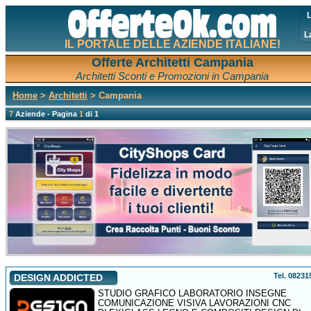
L
L
IL PORTALE DELLE AZIENDE ITALIANE!
Offerte Architetti Campania
Architetti Sconti e Promozioni in Campania
Home
>
Architetti
> Campania
7
Aziende - Pagina
1
di 1
Tel. 0823
DESIGN ADDICTED
STUDIO GRAFICO LABORATORIO INSEGNE
COMUNICAZIONE VISIVA LAVORAZIONI CNC