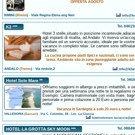
OFFERTA AGOSTO
RIMINI (
Rimini
)
-
Viale Regina Elena ang Neri
info@ho
Tel. 0461
K2 ***
Hotel 3 stelle,situato in posizione incantevole,adiace
agli impianti di risalita, ad Andalo. Vi riserva un'acco
familiare ed un servizio accurato, ideale per le vostre
vacanze in completo relax. Le camere sono raffinat
arredate.
La cucina propone piatti tipici e nazionali, ci sono se
tema. Ambiente sito in zona pianeggiante adatto ad 
esigenza
ANDALO (
Trento
)
-
Via rindole,2
info@k2an
Tel. 340
Hotel Sole Mare **
Offriamo soggiorni in albergo a prezzi imbattibili, e s
prenoti per una settimana una notte te lo regaliamo n
Esempio: Camera matrimoniale con vista mare, bag
personale e prima colazione a 20 Euro a persona per
notte!
Vacanza in Sardegna a solo 20 euro a notte!
VALLEDORIA (
Sassari
)
-
Via C. Colombo, 38 - Loc. La Ciaccia
hotelsolemare.laciaccia@gm
Tel. 0884
HOTEL LA GROTTA SKY MOON ***