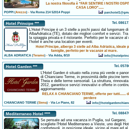
La nostra filosofia è “FAR SENTIRE I NOSTRI OSPI
CASA LORO”......
POPPI (
Arezzo
)
-
Via Roma 214 52014 Poppi
parchotel1@gma
Tel. 0861
Hotel Principe ***
L’Hotel Principe è un 3 stelle a pochi passi dal lungomare di
AlbaAdriatica (TE), dotato dei migliori comfort e servizi. Tra
la spiaggia privata e il ristorante. Perfetto per le vacanze al
l’hotel è anche una location per eventi.
Hotel Principe, albergo 3 stelle ad Alba Adriatica, ideale 
famiglie, perfetto per le vacanze al mare.
ALBA ADRIATICA (
Teramo
)
-
Via Adda, 8/10
info@hotelprinc
Tel. 057
Hotel Garden ***
L'Hotel Garden è situato nella zona più verde e pano
di Chianciano Terme, in prossimità delle piscine term
Theia e delle terme sensoriali. La struttura, rinnovata
2012, garantisce servizi innovativi e offerte in contin
aggiornamento
RELAX A CHIANCIANO TERME, offerte per tutti....... 
perdere
CHIANCIANO TERME (
Siena
)
-
Via Le Piane, 82
info@hotelgardenchianc
Tel. 0884
Mediterraneo Hotel ****
Se pensate ad una vacanza in Puglia, sul Gargano,
scegliete l'Hotel Mediterraneo a Vieste, uno degli Hot
confortevoli, in posizione ideale, vicino al mare ed al