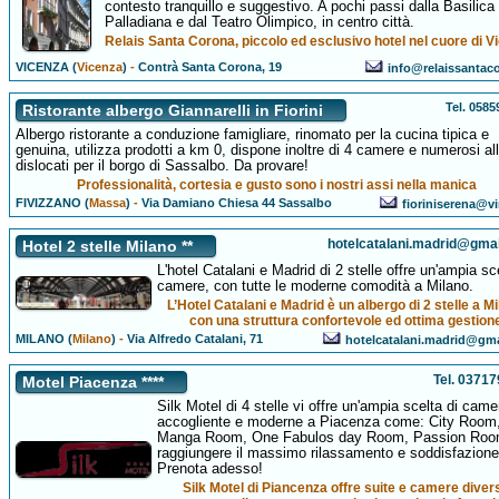
contesto tranquillo e suggestivo. A pochi passi dalla Basilica
Palladiana e dal Teatro Olimpico, in centro città.
Relais Santa Corona, piccolo ed esclusivo hotel nel cuore di V
VICENZA (
Vicenza
)
-
Contrà Santa Corona, 19
info@relaissantaco
Tel. 058
Ristorante albergo Giannarelli in Fiorini
Albergo ristorante a conduzione famigliare, rinomato per la cucina tipica e
genuina, utilizza prodotti a km 0, dispone inoltre di 4 camere e numerosi al
dislocati per il borgo di Sassalbo. Da provare!
Professionalità, cortesia e gusto sono i nostri assi nella manica
FIVIZZANO (
Massa
)
-
Via Damiano Chiesa 44 Sassalbo
fioriniserena@vir
hotelcatalani.madrid@gma
Hotel 2 stelle Milano **
L'hotel Catalani e Madrid di 2 stelle offre un'ampia sce
camere, con tutte le moderne comodità a Milano.
L’Hotel Catalani e Madrid è un albergo di 2 stelle a Mi
con una struttura confortevole ed ottima gestion
MILANO (
Milano
)
-
Via Alfredo Catalani, 71
hotelcatalani.madrid@gm
Tel. 0371
Motel Piacenza ****
Silk Motel di 4 stelle vi offre un'ampia scelta di came
accogliente e moderne a Piacenza come: City Room
Manga Room, One Fabulos day Room, Passion Roo
raggiungere il massimo rilassamento e soddisfazione
Prenota adesso!
Silk Motel di Piancenza offre suite e camere diver