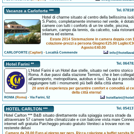
Tel. 0781
Vacanze a Carloforte ***
Hotel di charme situato al centro della bellissima isol
S.Pietro, completamente immerso nel verde, è dotato
camere con tutti i conforts di un tre stelle, piscina,
solarium, campo da tennis, da calcetto, sala ristoran
interna ed esterna.
Estate 2014 Sistemazione in camera doppia con 
colazione-prezzi a persona Giugno:€25.00 Luglio:€3
Agosto:€40.00
CARLOFORTE (
Cagliari
)
-
Località Commende
info@hotellava
Tel. 0647
Hotel Farini **
L'Hotel Farini è un Hotel due stelle, situato nel centro storico 
Roma. A due passi dalla stazione Termini, che è ben collega
all'aereoporto, metropolitana, autobus e taxi. Da qui è possibi
raggiungere tutti i monumenti più belli della città eterna
20 anni di esperienza per garantire comfort e comodità al c
della città eterna!
ROMA (
Roma
)
-
Via Farini, 52
hotelfarini@hotelf
Tel. 0541
HOTEL CARLTON ***
Hotel Carlton *** B&B situato direttamente sulla spiaggia senza strade da
attraversare 57 camere tutte climatizzate e con balcone vista mare Conne
internet wifi gratuita Parcheggio privato gratuito Veniteci a trovare non ne
resterete delusi
Camere da 28.00 Euro al giorno per pers. Ricca colazione a buffet servita fin