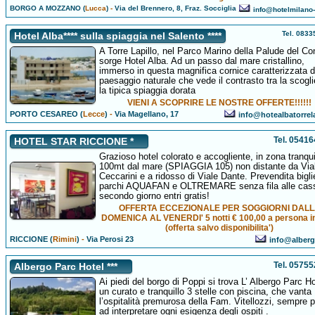
BORGO A MOZZANO (
Lucca
)
-
Via del Brennero, 8, Fraz. Socciglia
info@hotelmilano-
Tel. 083
Hotel Alba**** sulla spiaggia nel Salento ****
A Torre Lapillo, nel Parco Marino della Palude del Co
sorge Hotel Alba. Ad un passo dal mare cristallino,
immerso in questa magnifica cornice caratterizzata 
paesaggio naturale che vede il contrasto tra la scogli
la tipica spiaggia dorata
VIENI A SCOPRIRE LE NOSTRE OFFERTE!!!!!!
PORTO CESAREO (
Lecce
)
-
Via Magellano, 17
info@hotealbatorrelap
Tel. 0541
HOTEL STAR RICCIONE *
Grazioso hotel colorato e accogliente, in zona tranqui
100mt dal mare (SPIAGGIA 105) non distante da Via
Ceccarini e a ridosso di Viale Dante. Prevendita biglie
parchi AQUAFAN e OLTREMARE senza fila alle casse
secondo giorno entri gratis!
OFFERTA ECCEZIONALE PER SOGGIORNI DAL
DOMENICA AL VENERDI' 5 notti € 100,00 a persona 
(offerta salvo disponibilita')
RICCIONE (
Rimini
)
-
Via Perosi 23
info@albergo
Tel. 0575
Albergo Parc Hotel ***
Ai piedi del borgo di Poppi si trova L’ Albergo Parc Ho
un curato e tranquillo 3 stelle con piscina, che vanta
l’ospitalità premurosa della Fam. Vitellozzi, sempre 
ad interpretare ogni esigenza degli ospiti .