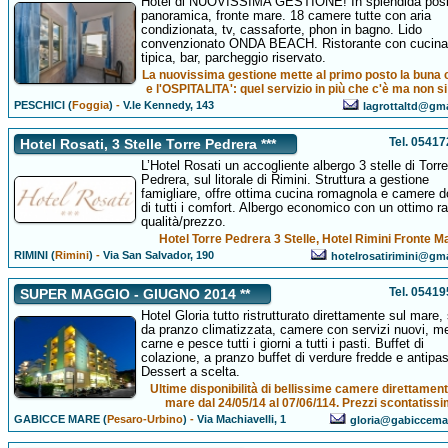
Hotel di NUOVISSIMA GESTIONE! In splendida posi
panoramica, fronte mare. 18 camere tutte con aria
condizionata, tv, cassaforte, phon in bagno. Lido
convenzionato ONDA BEACH. Ristorante con cucina
tipica, bar, parcheggio riservato.
La nuovissima gestione mette al primo posto la buna 
e l'OSPITALITA': quel servizio in più che c'è ma non s
PESCHICI (
Foggia
)
-
V.le Kennedy, 143
lagrottaltd@gm
Tel. 0541
Hotel Rosati, 3 Stelle Torre Pedrera ***
L’Hotel Rosati un accogliente albergo 3 stelle di Torre
Pedrera, sul litorale di Rimini. Struttura a gestione
famigliare, offre ottima cucina romagnola e camere d
di tutti i comfort. Albergo economico con un ottimo r
qualità/prezzo.
Hotel Torre Pedrera 3 Stelle, Hotel Rimini Fronte M
RIMINI (
Rimini
)
-
Via San Salvador, 190
hotelrosatirimini@gm
Tel. 0541
SUPER MAGGIO - GIUGNO 2014 **
Hotel Gloria tutto ristrutturato direttamente sul mare,
da pranzo climatizzata, camere con servizi nuovi, m
carne e pesce tutti i giorni a tutti i pasti. Buffet di
colazione, a pranzo buffet di verdure fredde e antipas
Dessert a scelta.
Ultime disponibilità di bellissime camere direttament
mare dal 24/05/14 al 07/06/114. Prezzi scontatissi
GABICCE MARE (
Pesaro-Urbino
)
-
Via Machiavelli, 1
gloria@gabiccema