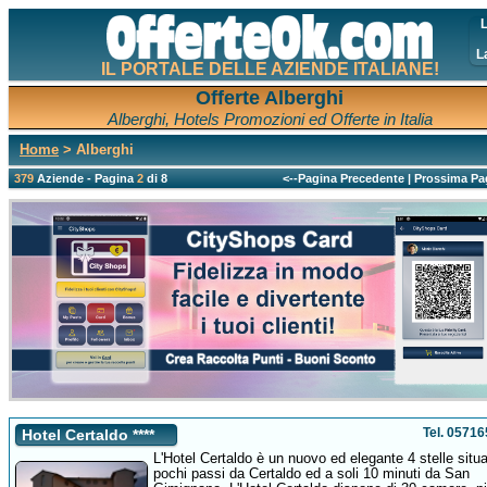
L
L
IL PORTALE DELLE AZIENDE ITALIANE!
Offerte Alberghi
Alberghi, Hotels Promozioni ed Offerte in Italia
Home
> Alberghi
379
Aziende - Pagina
2
di 8
<--Pagina Precedente
|
Prossima Pa
Tel. 0571
Hotel Certaldo ****
L'Hotel Certaldo è un nuovo ed elegante 4 stelle situ
pochi passi da Certaldo ed a soli 10 minuti da San