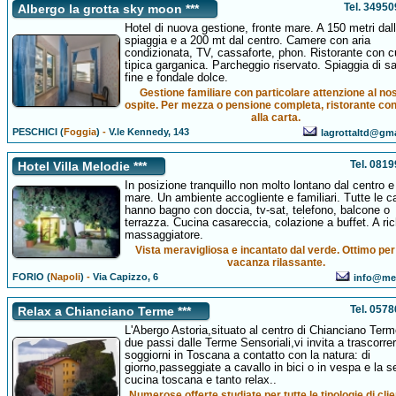
Tel. 3495
Albergo la grotta sky moon ***
Hotel di nuova gestione, fronte mare. A 150 metri dal
spiaggia e a 200 mt dal centro. Camere con aria
condizionata, TV, cassaforte, phon. Ristorante con c
tipica garganica. Parcheggio riservato. Spiaggia di s
fine e fondale dolce.
Gestione familiare con particolare attenzione al no
ospite. Per mezza o pensione completa, ristorante c
alla carta.
PESCHICI (
Foggia
)
-
V.le Kennedy, 143
lagrottaltd@gm
Tel. 081
Hotel Villa Melodie ***
In posizione tranquillo non molto lontano dal centro e
mare. Un ambiente accogliente e familiari. Tutte le 
hanno bagno con doccia, tv-sat, telefono, balcone o
terrazza. Cucina casareccia, colazione a buffet. A ric
massaggiatore.
Vista meravigliosa e incantato dal verde. Ottimo pe
vacanza rilassante.
FORIO (
Napoli
)
-
Via Capizzo, 6
info@mel
Tel. 057
Relax a Chianciano Terme ***
L'Abergo Astoria,situato al centro di Chianciano Term
due passi dalle Terme Sensoriali,vi invita a trascorre
soggiorni in Toscana a contatto con la natura: di
giorno,passeggiate a cavallo in bici o in vespa e la s
cucina toscana e tanto relax..
Numerose offerte studiate per tutte le tipologie di clie