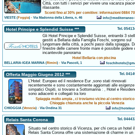
Città, con tutti i servizi per vivere una vacanza piace
rilassante.
Sconti fino al 30% per comitive: informazioni 0884 7
VIESTE (
Foggia
)
-
Via Madonna della Libera, n. 46
info@mediterraneo-h
Tel. 0541
Hotel Principe e Splendid Suisse ***
Gli Hotel Principe e Splendid Suisse, entrambi 3 stel
gestiti a Bellaria dalla Famiglia Foschi, sorgono sul
lungomare della città, a pochi passi dalla spiaggia. D
finestre delle camere fronte mare è possibile godere 
incantevole panorama
Hotel Bellaria con piscina
BELLARIA-IGEA MARINA (
Rimini
)
-
Via Pascoli, 1
foschihotels@gm
Tel. 041
Offerta Maggio Giugno 2012 ***
L’Hotel: Europeo ed il residence Eur ,sono stati rinnovati
recentemente e sono costantemente aggiornati alle esigenze
simpatici Ospiti, si trovano a Sottomarina : , Hotel e Reside
sono adiacenti e collegati tra loro
Spiaggia molto ampia , ci troviamo vicino al centro storico
Chioggia chiamata anche la piccola Venezia
CHIOGGIA (
Venezia
)
-
Via Ondina 31
info@hoteleur
Tel. 0444
Relais Santa Corona
Situato nel centro storico di Vicenza, per chi cerca un hotel il
Relais Santa Corona offre una sistemazione di charme in un