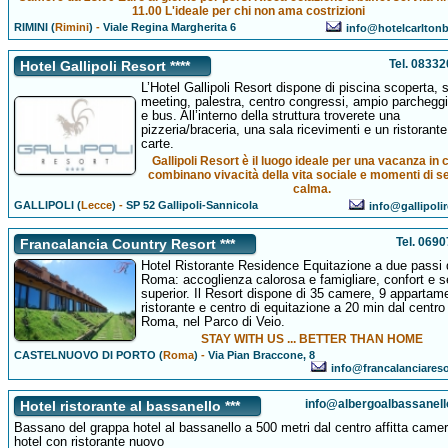
11.00 L'ideale per chi non ama costrizioni
RIMINI (
Rimini
)
-
Viale Regina Margherita 6
info@hotelcarltonb
Tel. 0833
Hotel Gallipoli Resort ****
L’Hotel Gallipoli Resort dispone di piscina scoperta, 
meeting, palestra, centro congressi, ampio parchegg
e bus. All’interno della struttura troverete una
pizzeria/braceria, una sala ricevimenti e un ristorante
carte.
Gallipoli Resort è il luogo ideale per una vacanza in c
combinano vivacità della vita sociale e momenti di s
calma.
GALLIPOLI (
Lecce
)
-
SP 52 Gallipoli-Sannicola
info@gallipolir
Tel. 069
Francalancia Country Resort ***
Hotel Ristorante Residence Equitazione a due passi 
Roma: accoglienza calorosa e famigliare, confort e se
superior. Il Resort dispone di 35 camere, 9 appartame
ristorante e centro di equitazione a 20 min dal centro 
Roma, nel Parco di Veio.
STAY WITH US ... BETTER THAN HOME
CASTELNUOVO DI PORTO (
Roma
)
-
Via Pian Braccone, 8
info@francalanciares
info@albergoalbassanel
Hotel ristorante al bassanello ***
Bassano del grappa hotel al bassanello a 500 metri dal centro affitta came
hotel con ristorante nuovo