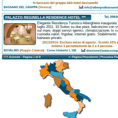
In bassano del grappa b&b hotel bassanello
BASSANO DEL GRAPPA (
Vicenza
)
info@albergoalbassane
Tel. 096
PALAZZO REGINELLA RESIDENCE HOTEL ***
Elegante Residenza Turistico Alberghiera inaugurata 
luglio 2011. 10 Suites su due piani, balconcino con v
sul mare, doppi servizi igienici, climatizzazione, tv co
custodia valori, frigobar, internet gratis. Stabilimento
balneare privato.
2013/2014- Escluso mese di agosto - Sconto 10% 
minimo 3 pernottamenti da 2 a 4 persone.
BOVALINO (
Reggio-Calabria
)
-
Corso Umberto I, 196
direzione@palazzoregin
379
Aziende - Pagina
2
di 8
<--Pagina Precedente
|
Prossima Pa