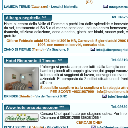
(CZ)
LAMEZIA TERME (
Catanzaro
)
-
Località Marinella
info@hotelas
Tel. 0462
Albergo negritella ***
Hotel al centro della Valle di Fiemme a pochi km dalle splendide e innevate
da sci, trattamento di B&B o di mezza pensione, incluso centro benessere
tisaneria, sfiziosa colazione, cena a scelta, giochi per bimbi, snoow-park, w
gratuita.
Offerte Febbraio adulti 50€ bimbi 30€ in HB, Carnevale 5 giorni adulti 290€ 
190€, con numerosi servizi, consulta sito.
ZIANO DI FIEMME (
Trento
)
-
Via Stazione, 5
info@albergonegrite
Tel. 0831
Hotel Ristorante Il Timone ***
L'albergo si presta a ospitare tutti: dalla famiglia con
bambini piccoli alla coppia giovane,dai gruppi vacanz
la terza età ai soggiorni di lavoro, convegni ed eventi
aziendali. E’ composto da 2 edifici situati uno di fron
all'altro.
È possibile scegliere tra la scogliera o la spiaggia attr
PER SCONTI +0831987900 - info@hoteltimone.i
BRINDISI (
Brindisi
)
-
Via dei Tamerici S.NC
info@hotelti
Tel. 0863
Www.hotelorsobianco.com ***
Cercasi Chef qualificato per stagione estiva Per Info
Chiamare il 0863912888 0863912887
CERCASI CHEF
PESCASSEROLI (
L'Aquila
)
-
Via collacchi 1
info@hotelorsobian