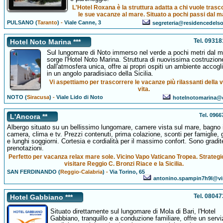
L'Hotel Roxana è la struttura adatta a chi vuole trasc
le sue vacanze al mare. Situato a pochi passi dal m
PULSANO (
Taranto
)
-
Viale Canne, 3
segreteria@residencedels
Tel. 0931
Hotel Noto Marina ***
Sul lungomare di Noto immerso nel verde a pochi metri dal m
sorge l'Hotel Noto Marina. Struttura di nuovissima costruzion
dall'atmosfera unica, offre ai propri ospiti un ambiente accogl
in un angolo paradisiaco della Sicilia.
Vi aspettiamo per trascorrere le vacanze più rilassanti della 
vita.
NOTO (
Siracusa
)
-
Viale Lido di Noto
hotelnotomarina@e
Tel. 096
L'Ancora **
Albergo situato su un bellissimo lungomare, camere vista sul mare, bagno 
camera, clima e tv. Prezzi contenuti, prima colazione, sconti per famiglie, 
e lunghi soggiorni. Cortesia e cordialità per il massimo confort. Sono gradit
prenotazioni.
Perfetto per vacanza relax mare sole. Vicino Vapo Vaticano Tropea. Strategi
visitare Reggio C. Bronzi Riace e la Sicilia.
SAN FERDINANDO (
Reggio-Calabria
)
-
Via Torino, 65
antonino.spampin7h9l@virg
Tel. 0804
Hotel Gabbiano ***
Situato direttamente sul lungomare di Mola di Bari, l'Hotel
Gabbiano, tranquillo e a conduzione familiare, offre un servi