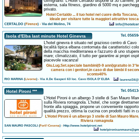
Gimignano. L'Hotel Certaldo dispone di 30 camere, p
esterna, sala fitness, giardino di 5000 mq e parchegg
privato.
Hotel Certaldo ... il tuo hotel nel cuore della Toscana
ideale per visitare tutte la maggiori attrattive tosc
CERTALDO (
Firenze
)
-
Via del Molino, 74
info@hotelcert
Tel. 0565
Isola d'Elba last minute Hotel Ginevra
L'hotel ginevra è situato nel grazioso centro di Cavo
località tipica elbana contornata dai caratteristici colo
della macchia mediterranea e l'azzurro di uno stupen
mare; climatizzato, il tutto per garantire ai propri ospi
piacevole vacanza!
Giu.Lug.Set.speciale bambini(0-9 anni)gratuito in 3°le
camera con i genitori,in caso di due bimbi il seco
sconto40%
RIO MARINA (
Livorno
)
-
Via A.De Gasperi 63 loc. Cavo ISOLA D' ELBA
laurenzi34@l
Tel. 0541
Hotel Pironi ***
L’Hotel Pironi è un albergo 3 stelle di San Mauro Mar
sulla Riviera romagnola. L’hotel, che sorge direttamen
fronte alla spiaggia, propone un conveniente rapporto
qualità prezzo, ottima la cucina con prodotti fatti in c
L’Hotel Pironi è un albergo 3 stelle di San Mauro Mare,
Riviera romagnola
SAN MAURO PASCOLI (
Forli'-Cesena
)
-
Http://www.hotelpironi.net
hotelpironisanmauro@gm