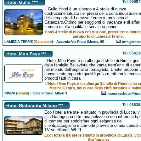
Tel. 0968
Hotel Gullo ****
Il Gullo Hotel è un albergo a 4 stelle di nuova
costruzione,situato nei pressi della zona industriale e
dell'aeroporto di Lamezia Terme in provincia di
Catanzaro.Ottimo per soggiorni di vacanza e di affari
camere di alta qualita' e servizi superiori.
Hotel 4 stelle di nuova costruzione, pressi zona indust
aeroporto di Lamezia Terme.
LAMEZIA TERME (
Catanzaro
)
-
Acconia-Via Prato S.Irene, 65
info@hotelg
Tel. 0541
Hotel Mon Pays ***
L’Hotel Mon Pays è un albergo 3 stelle di Rimini gest
dalla famiglia Bellavista che vanta trent’anni di espe
nel mondo dell’ospitalità romagnola. L’hotel propone 
conveniente rapporto qualità prezzo, ottima la cucin
prodotti fatti in casa
L’Hotel Mon Pays è un albergo 3 stelle di Rimini che s
Marina Centro, nel cuore della città turistica e baln
RIMINI (
Rimini
)
-
Viale Vittorio Alfieri 3
monpayshotel@gma
Tel. 0583
Hotel Ristorante Milano ***
Eco Hotel a tre stelle situato in provincia di Lucca, v
alla Garfagnana offre una selezione con differenti tip
di camere per soddisfare ogni esigenza dei
clienti,accoglienti e comode provviste di aria condizi
TV satellitare, WI-FI
Eco Hotel a tre stelle situato in provincia di Lucca, vici
Garfagnana