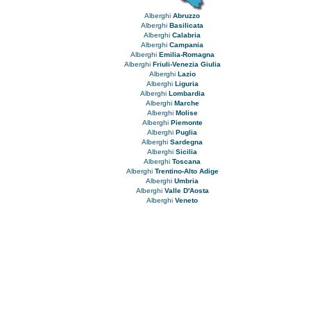
Alberghi
Abruzzo
Alberghi
Basilicata
Alberghi
Calabria
Alberghi
Campania
Alberghi
Emilia-Romagna
Alberghi
Friuli-Venezia Giulia
Alberghi
Lazio
Alberghi
Liguria
Alberghi
Lombardia
Alberghi
Marche
Alberghi
Molise
Alberghi
Piemonte
Alberghi
Puglia
Alberghi
Sardegna
Alberghi
Sicilia
Alberghi
Toscana
Alberghi
Trentino-Alto Adige
Alberghi
Umbria
Alberghi
Valle D'Aosta
Alberghi
Veneto