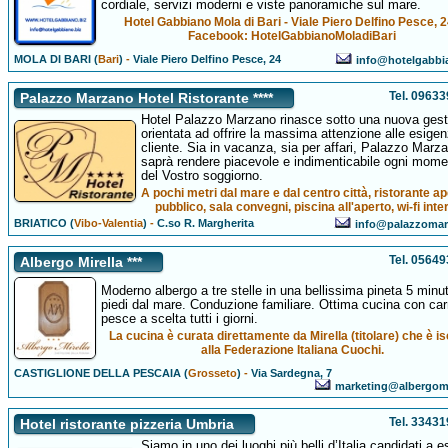
cordiale, servizi moderni e viste panoramiche sul mare.
Hotel Gabbiano Mola di Bari - Viale Piero Delfino Pesce, 2
Facebook: HotelGabbianoMoladiBari
MOLA DI BARI (
Bari
)
-
Viale Piero Delfino Pesce, 24
info@hotelgabbi
Tel. 0963
Palazzo Marzano Hotel Ristorante ****
Hotel Palazzo Marzano rinasce sotto una nuova gest
orientata ad offrire la massima attenzione alle esigen
cliente. Sia in vacanza, sia per affari, Palazzo Marz
saprà rendere piacevole e indimenticabile ogni mome
del Vostro soggiorno.
A pochi metri dal mare e dal centro città, ristorante ap
pubblico, sala convegni, piscina all'aperto, wi-fi inte
BRIATICO (
Vibo-Valentia
)
-
C.so R. Margherita
info@palazzomar
Tel. 0564
Albergo Mirella ***
Moderno albergo a tre stelle in una bellissima pineta 5 minut
piedi dal mare. Conduzione familiare. Ottima cucina con ca
pesce a scelta tutti i giorni.
La cucina è curata direttamente da Mirella (titolare) che è is
alla Federazione Italiana Cuochi.
CASTIGLIONE DELLA PESCAIA (
Grosseto
)
-
Via Sardegna, 7
marketing@albergomir
Tel. 3343
Hotel ristorante pizzeria Umbria
Siamo in uno dei luoghi più belli d’Italia,candidati a 