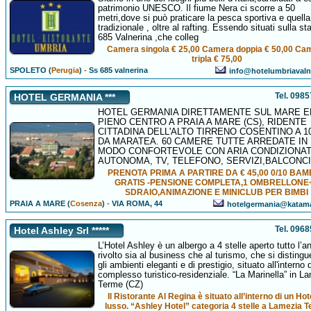
patrimonio UNESCO. Il fiume Nera ci scorre a 50
metri,dove si può praticare la pesca sportiva e quella
tradizionale , oltre al rafting. Essendo situati sulla st
685 Valnerina ,che colleg
Camera singola € 25,00 Camera doppia € 50,00 Ca
tripla € 75,00
SPOLETO (
Perugia
)
-
Ss 685 valnerina
info@hotelumbriavalne
Tel. 098
HOTEL GERMANIA ***
HOTEL GERMANIA DIRETTAMENTE SUL MARE E
PIENO CENTRO A PRAIA A MARE (CS), RIDENTE
CITTADINA DELL'ALTO TIRRENO COSENTINO A 1
DA MARATEA. 60 CAMERE TUTTE ARREDATE IN
MODO CONFORTEVOLE CON ARIA CONDIZIONAT
AUTONOMA, TV, TELEFONO, SERVIZI,BALCONC
PRENOTA PRIMA A PARTIRE DA € 45,00 0/10 BAM
GRATIS -PENSIONE COMPLETA,1 OMBRELLONE
SDRAIO,ANIMAZIONE E MINICLUB PER BIMBI
PRAIA A MARE (
Cosenza
)
-
VIA ROMA, 44
hotelgermania@katama
Tel. 096
Hotel Ashley Srl *****
L’Hotel Ashley è un albergo a 4 stelle aperto tutto l’a
rivolto sia al business che al turismo, che si distingu
gli ambienti eleganti e di prestigio, situato all'interno 
complesso turistico-residenziale. “La Marinella” in L
Terme (CZ)
Il Ristorante Al Regina è situato all’interno di un Hot
lusso. “Ashley Hotel” categoria 4 stelle a Lamezia 