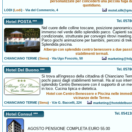
personalizzate per concederti una piccola fuga d
quotidiano.
LODI (
Lodi
)
-
Via del Commercio, 4
motel.silk@gm
Tel. 057
Hotel POSTA ***
Nel cuore delle colline toscane, posizione panoramic
immerso nel verde dello splendido parco. Capienti sa
condizionate, strutturate per convegni ritrovi meeting
Parco giochi animazione per bambini, percorsi di trek
Splendida piscina.
Albergo con splendido centro benessere a due passi 
stabilimenti termali.
CHIANCIANO TERME (
Siena
)
-
Via Ugo Foscolo, 50
marketing@htlp
Tel. 057
Hotel Del Buono ***
Si trova all'ingresso della cittadina di Chianciano Te
pochi passi dagli stabilimenti termali. Ha al suo inte
splendido Centro Benessere con il supporto di un me
in loco. Cucina tipica e dietetica.
Hotel con Centro Benessere e Piscina nelle immed
vicinanze delle Terme.
CHIANCIANO TERME (
Siena
)
-
V.le G. Baccelli, 224
marketing@hoteldelbuo
Tel. 0541
Hotel Consul ***
AGOSTO PENSIONE COMPLETA EURO 55.00