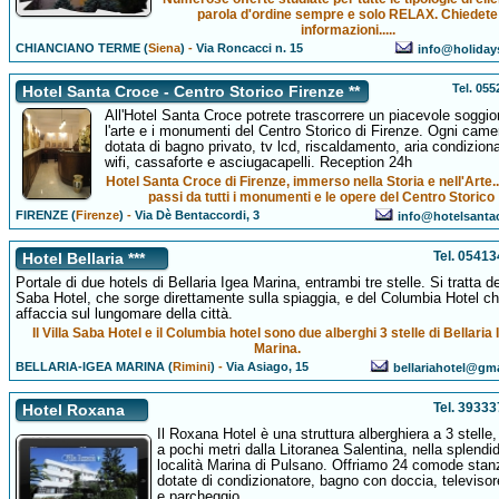
parola d'ordine sempre e solo RELAX. Chiedete
informazioni.....
CHIANCIANO TERME (
Siena
)
-
Via Roncacci n. 15
info@holidays
Tel. 05
Hotel Santa Croce - Centro Storico Firenze **
All'Hotel Santa Croce potrete trascorrere un piacevole soggio
l'arte e i monumenti del Centro Storico di Firenze. Ogni came
dotata di bagno privato, tv lcd, riscaldamento, aria condiziona
wifi, cassaforte e asciugacapelli. Reception 24h
Hotel Santa Croce di Firenze, immerso nella Storia e nell'Arte.
passi da tutti i monumenti e le opere del Centro Storico
FIRENZE (
Firenze
)
-
Via Dè Bentaccordi, 3
info@hotelsantac
Tel. 0541
Hotel Bellaria ***
Portale di due hotels di Bellaria Igea Marina, entrambi tre stelle. Si tratta de
Saba Hotel, che sorge direttamente sulla spiaggia, e del Columbia Hotel ch
affaccia sul lungomare della città.
Il Villa Saba Hotel e il Columbia hotel sono due alberghi 3 stelle di Bellaria 
Marina.
BELLARIA-IGEA MARINA (
Rimini
)
-
Via Asiago, 15
bellariahotel@gm
Tel. 3933
Hotel Roxana
Il Roxana Hotel è una struttura alberghiera a 3 stelle
a pochi metri dalla Litoranea Salentina, nella splendi
località Marina di Pulsano. Offriamo 24 comode stan
dotate di condizionatore, bagno con doccia, televisore
e parcheggio.