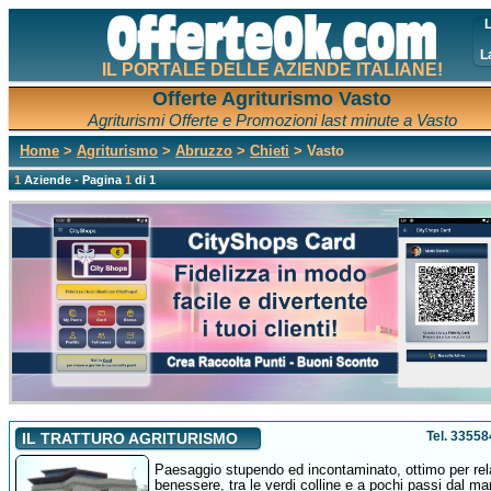
L
L
IL PORTALE DELLE AZIENDE ITALIANE!
Offerte Agriturismo Vasto
Agriturismi Offerte e Promozioni last minute a Vasto
Home
>
Agriturismo
>
Abruzzo
>
Chieti
> Vasto
1
Aziende - Pagina
1
di 1
Tel. 3355
IL TRATTURO AGRITURISMO
Paesaggio stupendo ed incontaminato, ottimo per rel
benessere, tra le verdi colline e a pochi passi dal ma